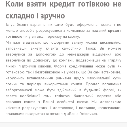
Коли взяти кредит готівкою не
складно і зручно
Існує безліч варіантів, як саме буде оформлена позика і не
менше способів розрахуватися з компанією за наданий
кредит
готівкою
чи у вигляді переказу на картку.
Ми вже згадували, що оформити заявку можна дистанційно,
заповнивши анкету клієнта самостійно. Також Ви можете
звернутися за допомогою до менеджерів відділення або
звернутися по допомогу до компанії, подзвонивши на «гарячу
лінію» підтримки клієнтів. Форма кредитування може бути як
готівковою, так і безготівковою на умовах, що Ви самі встановите,
керуючись встановленими рамками щодо максимальної суми
позики та періоду використання коштів. Процес погашення
заборгованості може бути здійснений в будь-якій формі, як
сплата необхідної суми готівкою, банківський переказ або
списання коштів з Вашої особистої картки. Ми дозволяємо
клієнтам розрахуватися і достроково, і поетапно, користуючись
правилами використання позик від «Ваша Готівочка».