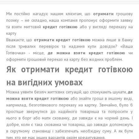
Ми постійно нагадує нашим клієнтам, що
отримати
грошову
позику – не складно, наша компанія пропонує оформити заявку
та взяти миттєвий
кредит готівкою
або у вигляді переказу на
карту
Вважаєте, що
отримати кредит готівкою
можна лише в банку
після тривалих перевірок та надання купи довідок? «Ваша
Готівочка» - місце,
де можна взяти кредит готівкою
чи
оформити грошовий переказ на карту без жодних проблем.
Як отримати кредит готівкою
на вигідних умовах
Можна уявити безліч життєвих ситуацій, що спонукають шукати,
де
можна взяти кредит готівкою
або знайти гроші в іншому виді,
наприклад, безготівкового переказу на картку. Звичайно, було б
простіше звернутися до надійного товариша та попросити у
нього в борг або мати схованку, де завжди є на чорний день. І
добре, коли є така схованка чи товариш, що завжди допоможуть
в скрутному становищі і забезпечать необхідну суму. А як бути
тим, хто не має інших варіантів окрім кредитування.