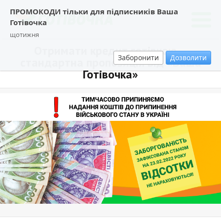
ПРОМОКОДИ тільки для підписників Ваша
Готівочка
щотижня
Отримати кредит готівкою –
Заборонити
Дозволити
стандартна пропозиція від «Ваша
Готівочка»