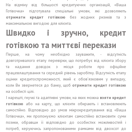
На відміну від більшості кредитуючих організацій, «Ваша
Готівочка» підготувала спеціальні умови, які дозволяють
отримати кредит готівкою
без жодних ризиків та з
максимальною вигодою для клієнта.
Швидко і зручно, кредит
готівкою та миттєві перекази
Перше, на чому необхідно зауважити, - відсутність
довготривалого етапу перевірки, що потребує від клієнта збору
та надання довідок з місця роботи про офіційне
працевлаштування та середній рівень заробітку. Відсутність етапу
оцінки кредитоспроможності, який є обов’язковим у випадку,
коли Ви звернетеся до банку, щоб
отримати кредит готівкою
на особисті цілі.
І нарешті, гнучкі та адаптивні умови, на яких можна
взяти кредит
готівкою
або на карту, що клієнти обирають і встановлюють
самостійно. Відповідно до умов мікрокредитування від «Ваша
Готівочка», ми пропонуємо клієнтам самостійно встановити суми
позики, обравши її відповідно до особистих можливостей і
потреб, керуючись запропонованими рамками від двохсот до