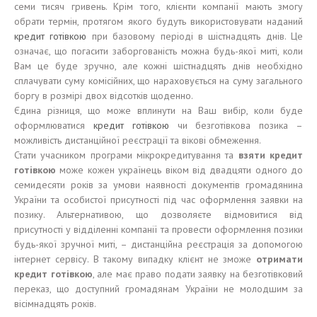
семи тисяч гривень. Крім того, клієнти компанії мають змогу
обрати термін, протягом якого будуть використовувати наданий
кредит готівкою
при базовому періоді в шістнадцять днів. Це
означає, що погасити заборгованість можна будь-якої миті, коли
Вам це буде зручно, але кожні шістнадцять днів необхідно
сплачувати суму комісійних, що нараховується на суму загального
боргу в розмірі двох відсотків щоденно.
Єдина різниця, що може вплинути на Ваш вибір, коли буде
оформлюватися
кредит готівкою
чи безготівкова позика –
можливість дистанційної реєстрації та вікові обмеження.
Стати учасником програми мікрокредитування та
взяти кредит
готівкою
може кожен українець віком від двадцяти одного до
семидесяти років за умови наявності документів громадянина
України та особистої присутності під час оформлення заявки на
позику. Альтернативою, що дозволяєте відмовитися від
присутності у відділенні компанії та провести оформлення позики
будь-якої зручної миті, – дистанційна реєстрація за допомогою
інтернет сервісу. В такому випадку клієнт не зможе
отримати
кредит готівкою
, але має право подати заявку на безготівковий
переказ, що доступний громадянам України не молодшим за
вісімнадцять років.