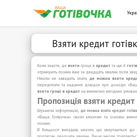
Укра
Взяти кредит готів
Коли знаєте, де
взяти
гроші в
кредит
та ще й
готі
отримують позики вже за двадцять хвилин після зв
Ніколи не завадить знати,
де можна взяти креди
передплати та надання довідок про доходи. «Ваша
взяти гроші в кредит
на виключно вигідних умовах,
Пропозиція взяти кредит
Шукаючи інформацію,
де можна взяти кредит готів
«Ваша Готівочка» своїм клієнтам та основні вим
позики.
В більшості випадків, клієнти, що звертаються до
протягом двадцяти хвилин. Лише інколи трапляєтьс