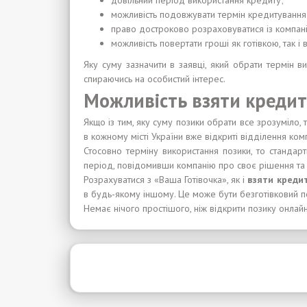
довільний період використання кредиту;
можливість подовжувати термін кредитування
право достроково розраховуватися із компані
можливість повертати гроші як готівкою, так 
Яку суму зазначити в заявці, який обрати термін в
спираючись на особистий інтерес.
Можливість взяти кредит
Якщо із тим, яку суму позики обрати все зрозуміло, 
в кожному місті України вже відкриті відділення ком
Стосовно терміну використання позики, то стандар
період, повідомивши компанію про своє рішення та 
Розрахуватися з «Ваша Готівочка», як і
взяти креди
в будь-якому іншому. Це може бути безготівковий пер
Немає нічого простішого, ніж відкрити позику онлайн