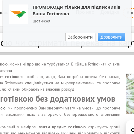
ПРОМОКОДИ тільки для підписників
0800 202 404
Про нас
Довідка
Акц
їнська
Ваша Готівочка
Зворотній дзвінок
щотижня
Заборонити
Дозволити
кою чи отримати переказ на кар
вкою
, можна ні про що не турбуватися. В «Ваша Готівочка» клієнти
ернення
т готівкою
, особливо, якщо, Вам потрібна позика без застав,
 Готівочка» спеціалізується на мікрокредитуванні та пропонує
 які клієнти обирають на власний розсуд.
 готівкою без додаткових умов
кою
, ми пропонуємо Вам звернути увагу на умови, що пропонує
оги, виконання яких є запорукою безперешкодного отримання
 компанії з наміром
взяти кредит готівкою
отримують гроші
я так, що менеджери відділень змушені відмовляти у відкритті