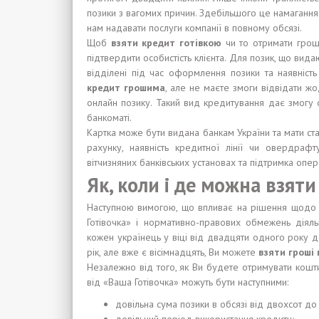
позики з вагомих причин. Здебільшого це намагання
нам надавати послуги компанії в повному обсязі.
Щоб
взяти кредит готівкою
чи то отримати грош
підтвердити особистість клієнта. Для позик, що вид
відділені під час оформлення позики та наявніст
кредит грошима
, але не маєте змоги відвідати 
онлайн позику. Такий вид кредитування дає змогу 
банкоматі.
Картка може бути видана банкам України та мати стат
рахунку, наявність кредитної лінії чи овердраф
вітчизняних банківських установах та підтримка опер
Як, коли і де можна взяти
Наступною вимогою, що впливає на рішення щодо ві
Готівочка» і нормативно-правових обмежень діяль
кожен українець у віці від двадцяти одного року 
рік, але вже є вісімнадцять, Ви можете
взяти гроші 
Незалежно від того, як Ви будете отримувати кошти
від «Ваша Готівочка» можуть бути наступними:
довільна сума позики в обсязі від двохсот до