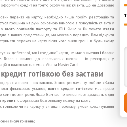
 оформити кредит на третю особу чи вік клієнта, що не дозволяє
Т
овий переказ на картку, необхідно лише пройти реєстрацію та
аються грошима на руки основною вимогою є присутність клієнта у
ь у нього оригіналів паспорту та ІПН. Якщо ж Ви хочете
взяти
жодне з наших представництв, ми можемо порадити Вам відкрити
отримати переказ на карту після чого зняти гроші в будь-якому
ус як дебетової, так і кредитної карти, не має значення і баланс
ту. Головна вимога до пластикових карток – їх реєстрація у
ацій в платіжних системах Visa та MasterCard.
 кредит готівкою без застави
дкриття позик – вік клієнтів. Згідно регламенту роботи «Ваша
ності фінансових установ,
взяти кредит готівкою
має право
до семидесяти років. Якщо Вам ще не виповнився двадцять один
в кредит
, оформивши безготівкову позику на карту.
, готівкою чи на картку у вигляді переказу, умови кредитування
 семи тисяч гривень;