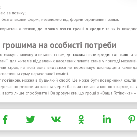
;
єю за позику;
і в безготівковій формі, незалежно від форми отримання позики.
икористання позики,
де можна взяти гроші в кредит
та як їх викорис
 грошима на особисті потреби
то можуть виникнути питання із тим,
де можна взяти кредит готівкою
та я
панії, для жителів віддалених населених пунктів стане у пригоді можливі
тний строк, на який вона видається не перевищує шістнадцяти кален
сплативши суму нарахованої комісії.
т готівкою
, можна в будь-який спосіб. Це може бути повернення коштів
еказ по реквізитах клієнта через банк чи списання коштів з картки, на 
, варто лише спробувати і Ви зрозумієте, що гроші з «Ваша Готівочка» –