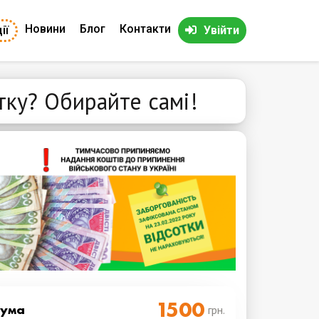
Новини
Блог
Контакти
ії
Увійти
тку? Обирайте самі!
Cума
грн.