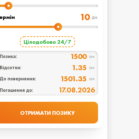
ермін
дн.
Цілодобово 24/7
1500
Позика:
грн.
1.35
Відсотки:
грн.
1501.35
До повернення:
грн.
17.08.2026
Погашення до: