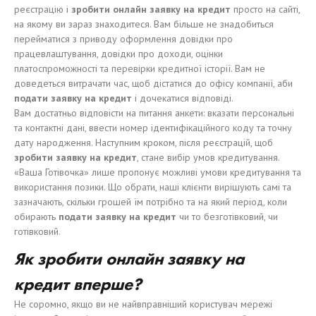
реєстрацію і
зробити онлайн заявку на кредит
просто на сайті,
на якому ви зараз знаходитеся. Вам більше не знадобиться
перейматися з приводу оформлення довідки про
працевлаштування, довідки про доходи, оцінки
платоспроможності та перевірки кредитної історії. Вам не
доведеться витрачати час, щоб дістатися до офісу компанії, аби
подати заявку на кредит
і дочекатися відповіді.
Вам достатньо відповісти на питання анкети: вказати персональні
та контактні дані, ввести номер ідентифікаційного коду та точну
дату народження. Наступним кроком, після реєстрацій, щоб
зробити заявку на кредит
, стане вибір умов кредитування.
«Ваша Готівочка» лише пропонує можливі умови кредитування та
використання позики. Що обрати, наші клієнти вирішують самі та
зазначають, скільки грошей їм потрібно та на який період, коли
обирають
подати заявку на кредит
чи то безготівковий, чи
готівковий.
Як зробити онлайн заявку на
кредит вперше?
Не соромно, якщо ви не найвправніший користувач мережі