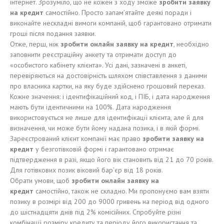
інтернет. Зрозуміло, що не кожен з ходу зможе
зробити заявку
на кредит
самостійно. Просто запам’ятайте деякі поради і
виконайте нескладні вимоги компаній, щоб гарантовано отримати
гроші після подання заявки.
Отже, перш, ніж
зробити онлайн заявку на кредит
, необхідно
заповнити реєстраційну анкету та отримати доступ до
«особистого кабінету клієнта». Усі дані, зазначені в анкеті,
перевіряються на достовірність шляхом співставлення з даними
про власника картки, на яку буде здійснено грошовий переказ.
Кожне значення: і ідентифікаційний код, і ПІБ, і дата народження
мають бути ідентичними на 100%. Дата народження
використовується не лише для ідентифікації клієнта, але й для
визначення, чи може бути йому надана позика, і в якій формі.
Зареєстрований клієнт компанії має право
зробити заявку на
кредит
у безготівковій формі і гарантовано отримає
підтвердження в разі, якщо його вік становить від 21 до 70 років.
Для готівкових позик віковий бар’єр від 18 років.
Обрати умови, щоб
зробити онлайн заявку на
кредит
самостійно, також не складно. Ми пропонуємо вам взяти
позику в розмірі від 200 до 9000 гривень на період від одного
до шістнадцяти днів під 2% комісійних. Спробуйте різні
комбінації розміру кредиту та періоду його використання та