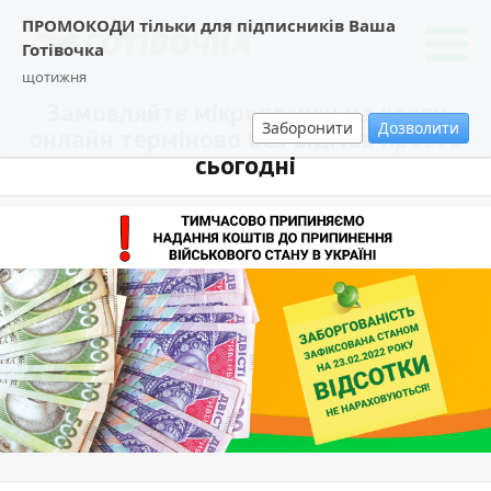
ПРОМОКОДИ тільки для підписників Ваша
Готівочка
щотижня
Замовляйте мікропозики на карту
Заборонити
Дозволити
онлайн терміново без відмов просто
сьогодні