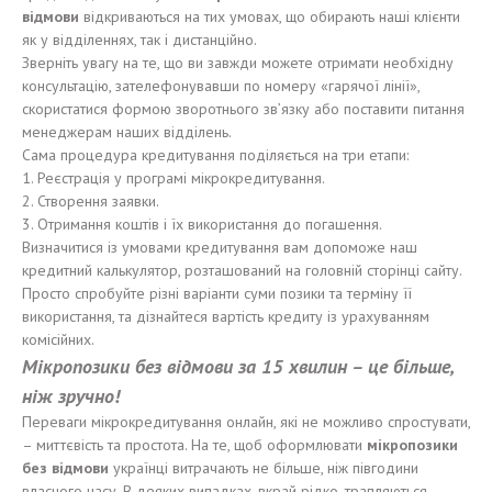
відмови
відкриваються на тих умовах, що обирають наші клієнти
як у відділеннях, так і дистанційно.
Зверніть увагу на те, що ви завжди можете отримати необхідну
консультацію, зателефонувавши по номеру «гарячої лінії»,
скористатися формою зворотнього зв’язку або поставити питання
менеджерам наших відділень.
Сама процедура кредитування поділяється на три етапи:
1. Реєстрація у програмі мікрокредитування.
2. Створення заявки.
3. Отримання коштів і їх використання до погашення.
Визначитися із умовами кредитування вам допоможе наш
кредитний калькулятор, розташований на головній сторінці сайту.
Просто спробуйте різні варіанти суми позики та терміну її
використання, та дізнайтеся вартість кредиту із урахуванням
комісійних.
Мікропозики без відмови за 15 хвилин – це більше,
ніж зручно!
Переваги мікрокредитування онлайн, які не можливо спростувати,
– миттєвість та простота. На те, щоб оформлювати
мікропозики
без відмови
українці витрачають не більше, ніж півгодини
власного часу. В деяких випадках, вкрай рідко, трапляються