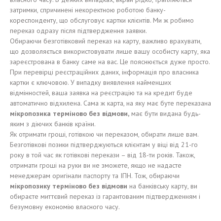
затримки, спричинені некоректною роботою банку-
кореспонденту, що обслуговує картки клієнтів. Ми ж робимо
переказ одразу після підтвердження заявки.
Обираючи безготівковий переказ на карту, важливо врахувати,
що дозволяється використовувати лише вашу особисту карту, яка
зареєстрована в банку саме на вас. Це пояснюється дуже просто.
При перевірці реєстраційних даних, інформація про власника
картки є ключовою. У випадку виявлення найменших
відмінностей, ваша заявка на реєстрацію та на кредит буде
автоматично відхилена. Сама ж карта, на яку має буте переказана
мікропозика терміново без відмови,
має бути видана будь-
яким з діючих банків країни.
Як отримати гроші, готівкою чи переказом, обирати лише вам.
Безготівкові позики підтверджуються клієнтам у віці від 21-го
року в той час як готівкові перекази – від 18-ти років. Також,
отримати гроші на руки ви не зможете, якщо не надасте
менеджерам оригінали паспорту та ІПН. Тож, обираючи
мікропозику терміново без відмови
на банківську карту, ви
обираєте миттєвий переказ із гарантованим підтвердженням і
безумовну економію власного часу.