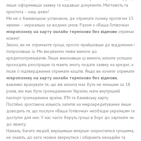
лише оформивши заявку та надавши документи. Миттєвість та
простота – наш девіз!
Ми не є банківською установою, де отримати позику протягом 15
хвилин – нереально за жодних умов. Разом з «Ваша Готівочка»
мікропозику на карту онлайн терміново без відмови
отримає
кожен!
Звісно, ви не отримаєте гроші, просто прийшовши до відділення і
попросивши їх. Ми висуваємо певні вимоги до
кредитоотримувачів. Лише виконавши ці вимоги, клієнти успішно
проходять реєстрацію та мають змогу подати заявку на кредит, а
після її підтвердження отримати коштів. Якщо ви хочете отримати
мікропозику на карту онлайн терміново без відмови
,
важливо врахувати те, що вік клієнта має бути не меншим за 18
років, він має бути громадянином України, мати внутрішній
паспорт громадянина країни, ІПН та банківську карту.
Постійно зростаюча кількість запитів на мікрокредитування лише
доводить те, що послуги «Ваша Готівочка» необхідні українцям та
доступні для них. У нас часто беруть гроші в борг до зарплати чи
до авансу.
Нажаль, багато людей, вирішивши вперше скористатися грошима,
не знають, до кого можна звернутися і обирають ненадійні та