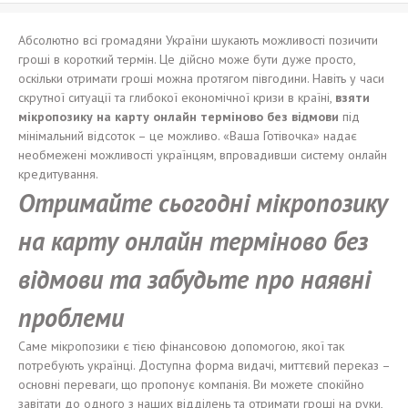
Абсолютно всі громадяни України шукають можливості позичити
гроші в короткий термін. Це дійсно може бути дуже просто,
оскільки отримати гроші можна протягом півгодини. Навіть у часи
скрутної ситуації та глибокої економічної кризи в країні,
взяти
мікропозику на карту онлайн терміново без відмови
під
мінімальний відсоток – це можливо. «Ваша Готівочка» надає
необмежені можливості українцям, впровадивши систему онлайн
кредитування.
Отримайте сьогодні мікропозику
на карту онлайн терміново без
відмови та забудьте про наявні
проблеми
Саме мікропозики є тією фінансовою допомогою, якої так
потребують українці. Доступна форма видачі, миттєвий переказ –
основні переваги, що пропонує компанія. Ви можете спокійно
завітати до одного з наших відділень та отримати гроші на руки,