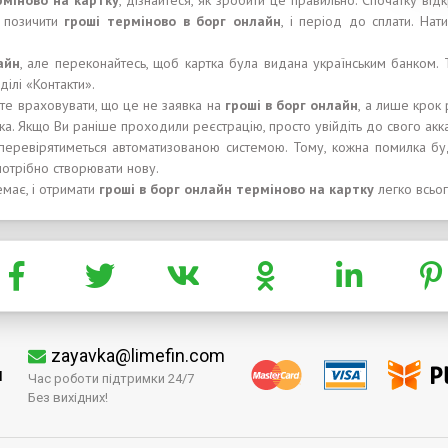
рміново
на карт
к
у
, дізнайтеся, як зробити це правильно. Спочатку від
е позичити
гроші
терміново
в
бор
г онлайн
, і період до сплати. На
айн
, але переконайтесь, щоб картка була видана українським банком. 
ілі «Контакти».
єте враховувати, що це не заявка на
гроші
в
борг
онлайн
, а лише крок
вка. Якщо Ви раніше проходили реєстрацію, просто увійдіть до свого акка
перевірятиметься автоматизованою системою. Тому, кожна помилка буд
потрібно створювати нову.
емає, і отримати
гроші
в
борг
онлайн
терміново
на карт
к
у
легко всьог
zayavka@limefin.com
м
Час роботи підтримки 24/7
Без вихідних!