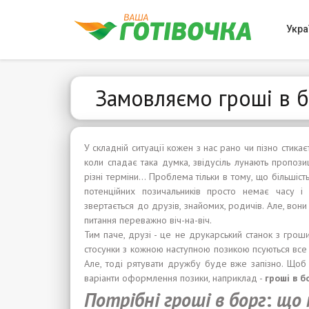
Укра
Замовляємо гроші в б
У складній ситуації кожен з нас рано чи пізно стика
коли спадає така думка, звідусіль лунають пропозиці
різні терміни... Проблема тільки в тому, що більшіс
потенційних позичальників просто немає часу і 
звертається до друзів, знайомих, родичів. Але, вон
питання переважно віч-на-віч.
Тим паче, друзі - це не друкарський станок з грош
стосунки з кожною наступною позикою псуються все с
Але, тоді рятувати дружбу буде вже запізно. Щоб 
варіанти оформлення позики, наприклад -
гроші
в
б
Потрібні гроші в борг
:
щ
о