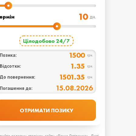
ермін
дн.
Цілодобово 24/7
1500
Позика:
грн.
1.35
Відсотки:
грн.
1501.35
До повернення:
грн.
15.08.2026
Погашення до: