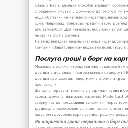
Отже, у Вас є декілька способів вирішити проблем
спрощенних умовах. З дружньою допомогою ми вже 
якщо обставини не негайного характеру, немає жод
сума. Наприклад, банківські кредити варто розгляд
або автомобіля. Для невеликих побутових витрат цей
на їжу, на сплату рахунків.
І в таких випадках найраціональніше - швидкісні кр
Компанія «Ваша Готівочка» видає такі позики всього 
Послуга гроші в борг на карт
Можливість отримати гроші миттєво надається Вам з
довідки, а достатньо тільки звичайного паспорту і І
довідки про доходи, тепер можна отримати
гроші
пропозиція?
Ще одна перевага - можливість отримати
гроші
в
бо
картка, діюча у платіжних системах MasterCard 
звернутись до представництва компанії через термі
труднощі зі своєчасною сплатою позики, є змога ві
назустріч і дозволить користуватись грошима довше
Я
к
отримати гроші
терміново
в
борг
он