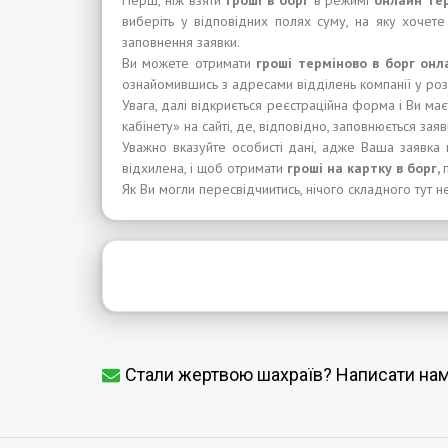
Перш, ніж взяти
гроші в борг
в режимі
онлайн
те
виберіть у відповідних полях суму, на яку хочет
заповнення заявки.
Ви можете отримати
гроші терміново
в
борг
онл
ознайомившись з адресами відділень компанії у розд
Увага, далі відкриється реєстраційна форма і Ви ма
кабінету» на сайті, де, відповідно, заповнюється зая
Уважно вказуйте особисті дані, адже Ваша заявка 
відхилена, і щоб отримати
гроші
на карт
к
у в
борг,
Як Ви могли пересвідчиитись, нічого складного тут н
Стали жертвою шахраїв? Написати на