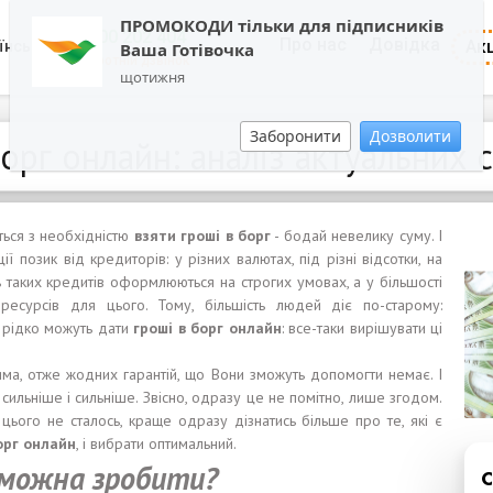
ПРОМОКОДИ тільки для підписників
0800 202 404
Про нас
Довідка
Акц
їнська
Ваша Готівочка
Зворотній дзвінок
щотижня
Заборонити
Дозволити
орг онлайн: аналіз актуальних 
ється з необхідністю
взяти гроші в борг
- бодай невелику суму. І
ї позик від кредиторів: у різних валютах, під різні відсотки, на
ть таких кредитів оформлюються на строгих умовах, а у більшості
ресурсів для цього. Тому, більшість людей діє по-старому:
и рідко можуть дати
гроші
в
борг
онлайн
: все-таки вирішувати ці
има, отже жодних гарантій, що Вони зможуть допомогти немає. І
ильніше і сильніше. Звісно, одразу це не помітно, лише згодом.
цього не сталось, краще одразу дізнатись більше про те, які є
орг
онлайн
, і вибрати оптимальний.
 можн
а
зробити?