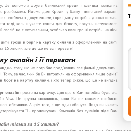
у. Це допомога друзів, банквіський кредит і швидка позика на
розібрались. Йдемо далі. Кредит у банку - непоганий варіант,
Т
них проблем з документами, і при цьому потрібна доволі велика
ати тоді, коли шукаєте кошти для бізнесу, покупки нерухомості
 спосіб не є оптимальним, особливо коли гроші потрібні на ліки,
едити:
гроші в борг на картку онлайн
з оформленням на сайті.
за 15 хвилин, але це ще не всі переваги!
ку онлайн і її переваги
авдяки тому, що не потрібно пред'являти спеціальні документи і
ПН. Тому, за час, який би Ви витратили на оформлення лише однієї
в
борг
на карт
к
у онлайн
, і хто тепер скаже, що це не вигідна
рг
онлайн
просто на карточку. Для цього Вам потрібна будь-яка
або Visa. Це зручна можливість, коли Ви не можете особисто
нові обставини. А крім того, є ще один «бонус». Якщо виникають
дтермінувати її - пролонгувати. Компанія без сумнівів піде Вам
.
лайн т
і
льк
и
за 15
хвилин?