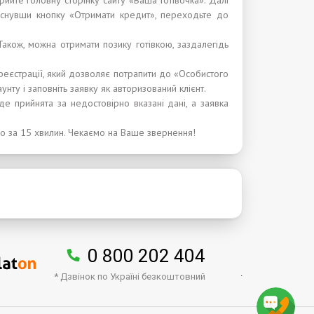
крийте головну сторінку сайту «Ваша Готівочка». Далі
тиснувши кнопку «Отримати кредит», переходьте до
Також, можна отримати позику готівкою, заздалегідь
 реєстрації, який дозволяє потрапити до «Особистого
унту і заповніть заявку як авторизований клієнт.
е прийнята за недостовірно вказані дані, а заявка
о за 15 хвилин. Чекаємо на Ваше звернення!
0 800 202 404
.
* Дзвінок по Україні безкоштовний
↑