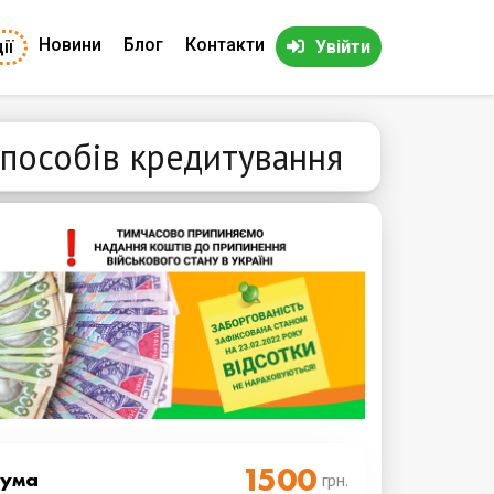
Новини
Блог
Контакти
ії
Увійти
способів кредитування
Cума
грн.