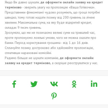
Якщо Ви давно шукали,
де оформит
и
онлайн заявку на кредит
терміново
- зверніть увагу на пропозицію «Ваша Готівочка».
Представники фінкомпанії чудово розуміють, що гроші потрібні
швидко, тому готові надати позику від 200 гривень за лічені
хвилини. Максимальна сума, на яку буде відкритий кредит,
складає 9 тисяч гривень.
Зрозуміло, що ми не позичаємо великі суми на тривалий час,
проте пропонуємо лояльні умови, чого не можна сказати про
банки. Період користування грошима - від 1 до 16 днів.
Сплачуйте позику достроково або здійснюйте пролонгацію,
сплативши нараховані комісійні.
Радимо більше не шукати компанію,
де оформит
и
онлайн
заявку на кредит
терміново,
а скоріше реєструватися у нас.