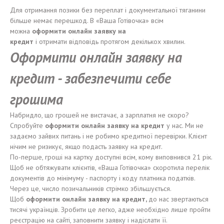
Для отримання позики без переплат і документальної тяганини
більше немає перешкод. В «Ваша Готівочка» всім
можна
оформит
и
онлайн заявку на
кредит
і отримати відповідь протягом декількох хвилин.
Оформит
и
онлайн заявку на
кредит -
забезпечити себе
грошима
Набридло, що грошей не вистачає, а зарплатня не скоро?
Спробуйте
оформит
и
онлайн заявку на кредит
у нас. Ми не
задаємо зайвих питань і не робимо кредитної перевірки. Клієнт
нічим не ризикує, якщо подасть заявку на кредит.
По-перше, гроші на картку доступні всім, кому виповнився 21 рік.
Щоб не обтяжувати клієнтів, «Ваша Готівочка» скоротила перелік
документів до мінімуму - паспорту і коду платника податків.
Через це, число позичальників стрімко збільшується.
Щоб
оформит
и
онлайн заявку на кредит,
до нас звертаються
тисячі українців. Зробити це легко, адже необхідно лише пройти
реєстрацію на сайті, заповнити заявку і надіслати її.