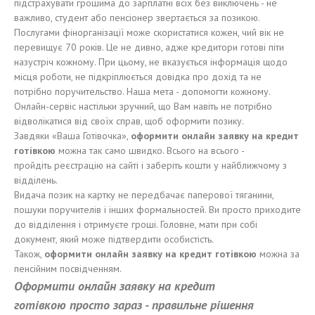
підстрахувати грошима до зарплатні всіх без виключень - не
важливо, студент або пенсіонер звертається за позикою.
Послугами фінорганізації може скористатися кожен, чий вік не
перевищує 70 років. Це не дивно, адже кредитори готові піти
назустріч кожному. При цьому, не вказується інформація щодо
місця роботи, не підкріплюється довідка про дохід та не
потрібно поручительство. Наша мета - допомогти кожному.
Онлайн-сервіс настільки зручний, що Вам навіть не потрібно
відволікатися від своїх справ, щоб оформити позику.
Завдяки «Ваша Готівочка»,
оформит
и
онлайн заявку на кредит
готівкою
можна так само швидко. Всього на всього -
пройдіть реєстрацію на сайті і заберіть кошти у найближчому з
відділень.
Видача позик на картку не передбачає паперової тяганини,
пошуки поручителів і інших формальностей. Ви просто приходите
до відділення і отримуєте гроші. Головне, мати при собі
документ, який може підтвердити особистість.
Також,
оформит
и
онлайн заявку на кредит
готівкою
можна за
пенсійним посвідченням.
Оформит
и
онлайн заявку на кредит
готівкою
пр
осто
зараз
-
правильне рішення