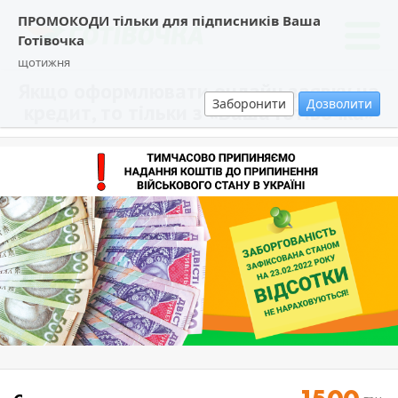
ПРОМОКОДИ тільки для підписників Ваша
Готівочка
щотижня
Якщо оформлювати онлайн заявку на
Заборонити
Дозволити
кредит, то тільки з «Ваша Готівочка»