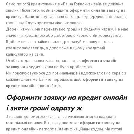
Само по собі кредитування в «Ваша Готівочка» займає декілька
хвилин. Після того, як Ви вирішите
оформит
и
онлайн заявку на
кредит,
з Вами зв`яжуться наші фахівці. Підтвердивши операцію,
гроші надійдуть протягом лічених хвилин.
Доречі кажучи, ми переказуємо гроші на будь-яку картку. Не має
значення, кредитною або дебетовою карткою Ви користуєтеся.
Щоб не виникло зайвих питань, розрахуйте повну вартість
кредиту заздалегідь, а допоможе в цьому кредитний
калькулятор на сайті.
Особисто для наших клієнтів, питання, як
оформит
и
онлайн
заявку на кредит
ніколи не було проблемою.
Ми прислуховуємося до позичальників і вдосконалюємо сервіс з
кожним днем. Не бачите перешкод, щоб
оформит
и
заявку на
кредит онлайн -
звертайтеся!
Оформит
и
заявку на кредит онлайн
і зняти гроші одразу ж
З нашою допомогою тисячі співвітчизників змогли владнати
матеріальні питання. Все, що допоможе
оформит
и
заявку на
кредит онлайн -
паспорт з ідентифікаційним кодом. Ми готові