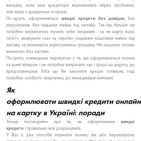
випадку, коли інші кредитори відмовляють через проблеми,
пов`язані з кредитною історією.
По-друге, оформлюються
швидкі кредити без довідок
, без
поручителів, без надання майна під заставу. Так-так, більше не
потрібно нескінченно мучити себе питанням - «а чи варто воно
того?», зважувати «за» та «проти», надавати коштовне майно під
заставу за можливість користуватись грошима. Ми надаємо позики
виключно без застави.
По-третє, очевидною перевагою є те, що оформлюються позики
за комп`ютером, і не потрібно витрачати час і гроші на дорогу до
представництва. Хіба що Ви захочете кредит готівкою, тоді
потрібно особисто звертатись до менеджерів компанії.
Я
к
оформл
ювати
швидкі
кредит
и
онлайн
на карт
к
у в Укра
ї
н
і
:
поради
Тепер поговоримо про те, як оформлювати
швидкі
кредити
і правильно все розрахувати.
У Вас є два способи отримати позику: ми або переказуємо