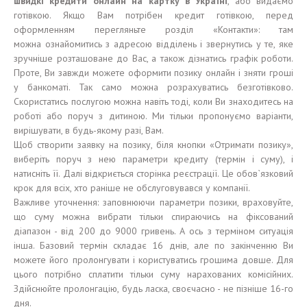
швидкі кредити
онлайн на карт
ку
в Укра
ї
н
і
, або видаємо
готівкою. Якщо Вам потрібен кредит готівкою, перед
оформленням перегляньте розділ «Контакти»: там
можна ознайомитись з адресою відділень і звернутись у те, яке
зручніше розташоване до Вас, а також дізнатись графік роботи.
Проте, Ви завжди можете оформити позику онлайн і зняти гроші
у банкоматі. Так само можна розрахуватись безготівково.
Скористатись послугою можна навіть тоді, коли Ви знаходитесь на
роботі або поруч з дитиною. Ми тільки пропонуємо варіанти,
вирішувати, в будь-якому разі, Вам.
Щоб створити заявку на позику, біля кнопки «Отримати позику»,
виберіть поруч з нею параметри кредиту (термін і суму), і
натисніть її. Далі відкриється сторінка реєстрації. Це обов`язковий
крок для всіх, хто раніше не обслуговувався у компанії.
Важливе уточнення: заповнюючи параметри позики, враховуйте,
що суму можна вибрати тільки спираючись на фіксований
діапазон - від 200 до 9000 гривень. А ось з терміном ситуація
інша. Базовий термін складає 16 днів, але по закінченню Ви
можете його пролонгувати і користуватись грошима довше. Для
цього потрібно сплатити тільки суму нарахованих комісійних.
Здійснюйте пролонгацію, будь ласка, своєчасно - не пізніше 16-го
дня.