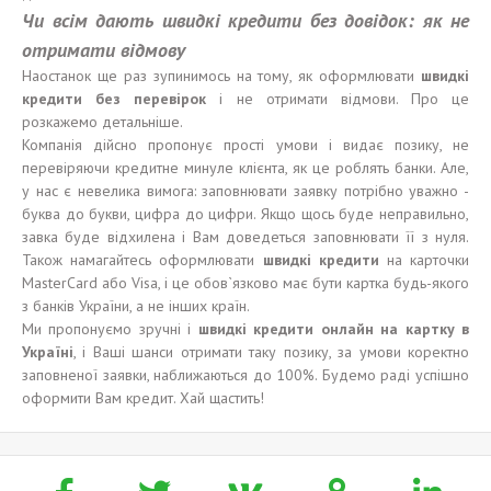
Чи всім дають швидкі кредити без довідок: як не
отримати відмову
Наостанок ще раз зупинимось на тому, як оформлювати
швидкі
к
редит
и
без
перевірок
і не отримати відмови. Про це
розкажемо детальніше.
Компанія дійсно пропонує прості умови і видає позику, не
перевіряючи кредитне минуле клієнта, як це роблять банки. Але,
у нас є невелика вимога: заповнювати заявку потрібно уважно -
буква до букви, цифра до цифри. Якщо щось буде неправильно,
завка буде відхилена і Вам доведеться заповнювати її з нуля.
Також намагайтесь оформлювати
швидкі кредити
на карточки
MasterCard або Visa, і це обов`язково має бути картка будь-якого
з банків України, а не інших країн.
Ми пропонуємо зручні і
швидкі
кредит
и
онлайн на карт
к
у в
Укр
аїні
, і Ваші шанси отримати таку позику, за умови коректно
заповненої заявки, наближаються до 100%. Будемо раді успішно
оформити Вам кредит. Хай щастить!