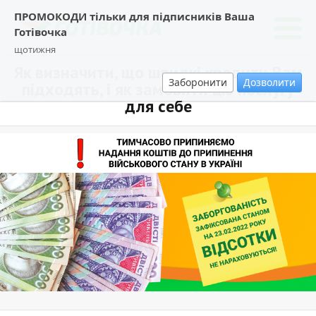
ПРОМОКОДИ тільки для підписників Ваша
Готівочка
щотижня
Як визначити, що швидкі кредити Вам
Заборонити
Дозволити
підходять, і як замовити цю послугу
для себе