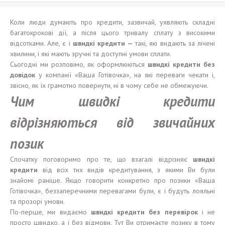
Коли люди думають про кредити, зазвичай, уявляють складні
багатокрокові дії, а після цього тривалу сплату з високими
відсотками. Але, є і
швидкі кредити
—
такі, які видають за лічені
хвилини, і які мають зручні та доступні умови сплати.
Сьогодні ми розповімо, як оформлюються
швидкі
кредит
и
без
довідок
у компанії «Ваша Готівочка», на які переваги чекати і,
звісно, як їх грамотно повернути, ні в чому себе не обмежуючи.
Ч
и
м
швидкі
кредити
відрізняються від звичайних
позик
Спочатку поговоримо про те, що взагалі відрізняє
швидкі
кредити
від всіх тих видів кредитування, з якими Ви були
знайомі раніше. Якщо говорити конкретно про позики «Ваша
Готівочка», беззаперечними перевагами були, є і будуть лояльні
та прозорі умови.
По-перше, ми видаємо
швидкі
кредит
и
без
перевірок
і не
просто швидко, а і без відмови. Тут Ви отримаєте позику в тому