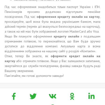
Під час оформлення знадобиться тільки паспорт України і ІПН.
Пенсіонерів просимо додатково підготувати пенсійне
посвідчення. Під час
оформ
лення
кредит
у
онлайн на карт
к
у
,
прослідкуйте, щоб вона була видана українським банком, мала
дійсний термін (термін дії вказується безпосередньо на карточці),
а також на ній має бути зображений логотип MasterCard або Visa.
Якщо Ви плануєте оформлення
кредиту онлайн
з подальшим
отриманням готівкою, то переконайтеся, що Вам буде зручно
дістатися до відділення компанії. Актуальна карта зі всіма
відділеннями зображена на нашому сайті у розділі «Контакти».
Отже, тепер Ви знаєте, як
оформ
ити
кредит онлайн на
карт
к
у
або отримати готівкою. Якщо у Вас залишилися запитання,
звертайтеся до служби техпідтримки, фахівці завжди будуть раді
Вашому зверненню.
Пам’ятайте, ми готові допомогти завжди!