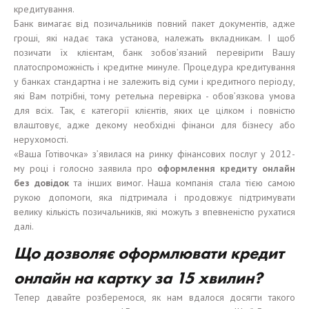
кредитування.
Банк вимагає від позичальників повний пакет документів, адже
гроші, які надає така установа, належать вкладникам. І щоб
позичати їх клієнтам, банк зобов’язаний перевірити Вашу
платоспроможність і кредитне минуле. Процедура кредитування
у банках стандартна і не залежить від суми і кредитного періоду,
які Вам потрібні, тому ретельна перевірка - обов’язкова умова
для всіх. Так, є категорії клієнтів, яких це цілком і повністю
влаштовує, адже декому необхідні фінанси для бізнесу або
нерухомості.
«Ваша Готівочка» з’явилася на ринку фінансових послуг у 2012-
му році і голосно заявила про
оформ
лення
кредит
у
онлайн
без
довідок
та інших вимог. Наша компанія стала тією самою
рукою допомоги, яка підтримала і продовжує підтримувати
велику кількість позичальників, які можуть з впевненістю рухатися
далі.
Що дозволяє оформлювати кредит
онлайн на картку за 15 хвилин?
Тепер давайте розберемося, як нам вдалося досягти такого