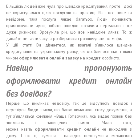
Більшість людей вже чула про швидке кредитування, проте і досі
не користувалася цією послугою на практиці. Як і все нове та
невідоме, така послуга лякає багатьох. Люди починають
примножувати чутки, нібито, швидко позичити нереально і це
дуже ризиково. Зрозуміла річ, що все невідоме лякає. То ж
давайте не гаяти часу, а розбиратися і розвінчувати всі міфи.
У цій статті Ви дізнаєтеся, як взагалі з’явилося швидке
кредитування на українському ринку, які особливості має і яким
чином
оформ
лювати
онлайн заявку на кредит
особисто.
Навіщо пропонують
оформлювати кредит онлайн
без довідок?
Перше, що викликає недовіру, так це відсутність довідок і
перевірок. Люди звикли, що банки вимагають стосу документів, а
тут з’являється компанія «Ваша Готівочка», яка видає позики без
зволікань і завищених вимог. Мало того,
можна навіть
оформ
лювати
кредит онлайн
не виходячи з
дому. І всі ці сумніви - наслідок нерозуміння механізмів