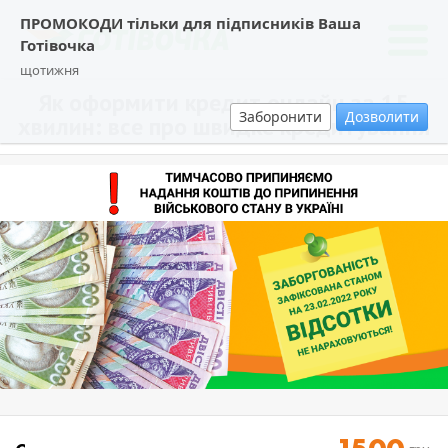
ПРОМОКОДИ тільки для підписників Ваша
Готівочка
щотижня
Як оформити кредит онлайн за 15
Заборонити
Дозволити
хвилин: все про швидке кредитування