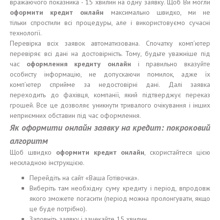
вражаючого показника - 15 хвилин на одну заявку. Щоб Ви могли
оформит
и
кредит онлайн
максимально швидко, ми не
тільки спростили всі процедуры, але і використовуємо сучасні
технології.
Перевірка всіх заявок автоматизована. Спочатку комп’ютер
перевіряє всі дані на достовірність. Тому, будьте уважніше під
час
оформ
лення
кредит
у
онлайн
і правильно вказуйте
особисту інформацію, не допускаючи помилок, адже їх
комп’ютер сприйме за недостовірні дані. Далі заявка
переходить до фахівця, компанії, який підтверджує переказ
грошей. Все це дозволяє уникнути тривалого очікування і інших
неприємних обставин під час оформлення.
Як оформити онлайн заявку на кредит: покроковий
алгоритм
Щоб швидко
оформит
и
кредит онлайн
, скористайтеся цією
нескладною інструкцією.
Перейдіть на сайт «Ваша Готівочка».
Виберіть там необхідну суму кредиту і період, впродовж
якого зможете погасити (період можна пролонгувати, якщо
це буде потрібно).
Заповніть заявку і зачекайте 15 хвилин.