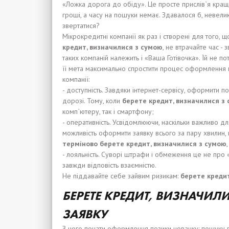
«Ложка дорога до обіду». Це просте прислів`я краще
гроші, а часу на пошуки немає. Здавалося б, невелик
звертатися?
Мікрокредитні компанії як раз і створені для того, 
кредит, визначилися з сумою
, не втрачайте час -
таких компаній належить і «Ваша Готівочка». Їй не 
її мета максимально спростити процес оформлення п
компанії:
- доступність. Завдяки інтернет-сервісу, оформити по
дорозі. Тому, коли
берете кредит, визначилися з
комп`ютеру, так і смартфону;
- оперативність. Усвідомлюючи, наскільки важливо д
можливість оформити заявку всього за пару хвилин, 
терміново берете кредит, визначилися з сумою
- лояльність. Суворі штрафи і обмеження це не про «
завжди відповість взаємністю.
Не піддавайте себе зайвим ризикам:
берете кредит
БЕРЕТЕ КРЕДИТ, ВИЗНАЧИЛ
ЗАЯВКУ
З чого почати оформлення позики новачку: пошуку ві