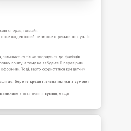
:
сові операції онлайн.
а, отже жоден інший не зможе отримати доступ. Це
ю
, залишається тільки звернутися до фахівців
ронну пошту, а тому не забудьте її перевірити.
е оформити. Тоді, варто скористатися кредитним
вши це,
берете кредит, визначилися з сумою
і
начилися з
остаточною
сумою, якщо