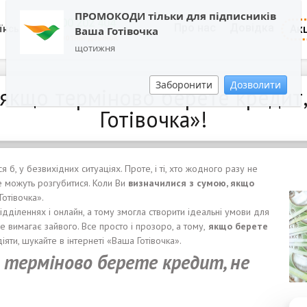
ПРОМОКОДИ тільки для підписників
0800 202 404
Про нас
Довідка
Акц
їнська
Ваша Готівочка
Зворотній дзвінок
щотижня
Заборонити
Дозволити
 якщо терміново берете кредит,
Готівочка»!
 б, у безвихідних ситуаціях. Проте, і ті, хто жодного разу не
е можуть розгубитися. Коли Ви
визначилися з сумою, якщо
Готівочка».
ідділеннях і онлайн, а тому змогла створити ідеальні умови для
е вимагає зайвого. Все просто і прозоро, а тому,
якщо берете
іяти, шукайте в інтернеті «Ваша Готівочка».
 терміново берете кредит, не