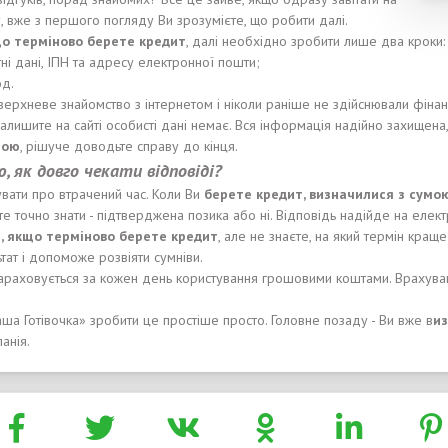
, вже з першого погляду Ви зрозумієте, що робити далі.
що терміново берете
кредит
, далі необхідно зробити лише два кроки
тні дані, ІПН та адресу електронної пошти;
од.
оверхневе знайомство з інтернетом і ніколи раніше не здійснювали фінан
залишите на сайті особисті дані немає. Вся інформація надійно захищен
мою
, рішуче доводьте справу до кінця.
, як довго чекати відповіді?
вати про втрачений час. Коли Ви
берете кредит, визначилися з сумо
те точно знати - підтверджена позика або ні. Відповідь надійде на елект
, якщо терміново берете
кредит
, але не знаєте, на який термін кращ
тат і допоможе розвіяти сумніви.
 нараховується за кожен день користування грошовими коштами. Врахува
аша Готівочка» зробити це простіше просто. Головне позаду - Ви вже в
из
анія.