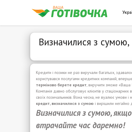
Укра
Визначилися з сумою,
Кредити і позики не раз виручали багатьох, здавалося
користувався послугами кредитних компаній, вперш
терміново берете кредит
, виручити зможе «Ваша 
Компанія давно обслуговує клієнтів у стаціонарних в
своїх позичальників. Вона чесна, не вуалює умови і н
кредит, визначилися з сумою
і вирішили негайно д
Визначилися з сумою, якщо
втрачайте час даремно!