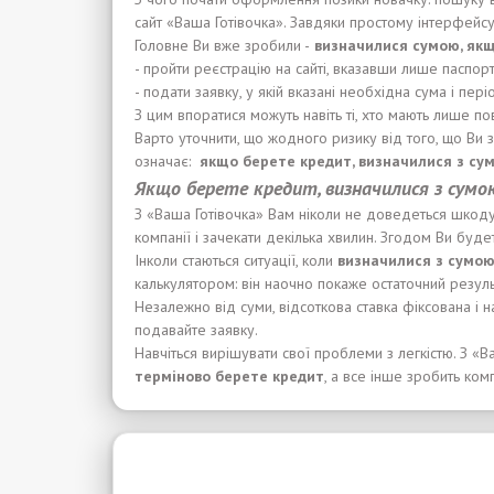
сайт «Ваша Готівочка». Завдяки простому інтерфейсу
Головне Ви вже зробили -
визначилися
сумою, як
- пройти реєстрацію на сайті, вказавши лише паспор
- подати заявку, у якій вказані необхідна сума і пері
З цим впоратися можуть навіть ті, хто мають лише п
Варто уточнити, що жодного ризику від того, що Ви 
означає:
якщо берете кредит, визначилися з су
Якщо берете кредит, визначилися з сумою
З «Ваша Готівочка» Вам ніколи не доведеться шкоду
компанії і зачекати декілька хвилин. Згодом Ви буде
Інколи стаються ситуації, коли
визначилися з
сумою
калькулятором: він наочно покаже остаточний резуль
Незалежно від суми, відсоткова ставка фіксована і
подавайте заявку.
Навчіться вирішувати свої проблеми з легкістю. З «В
терміново берете кредит
, а все інше зробить комп