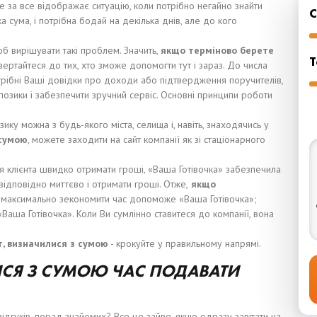
 за все відображає ситуацію, коли потрібно негайно знайти
а сума, і потрібна бодай на декілька днів, але до кого
щоб вирішувати такі проблем. Значить,
якщо терміново берете
Т
 звертайтеся до тих, хто зможе допомогти тут і зараз. До числа
потрібні Ваші довідки про доходи або підтвердження поручителів,
озики і забезпечити зручний сервіс. Основні принципи роботи
зику можна з будь-якого міста, селища і, навіть, знаходячись у
 сумою
, можете заходити на сайт компанії як зі стаціонарного
ля клієнта швидко отримати гроші, «Ваша Готівочка» забезпечила
відповідно миттєво і отримати гроші. Отже,
якщо
, максимально зекономити час допоможе «Ваша Готівочка»;
Ваша Готівочка». Коли Ви сумлінно ставитеся до компанії, вона
, визначилися з сумою
- крокуйте у правильному напрямі.
ИСЯ З СУМОЮ ЧАС ПОДАВАТИ
дгуків, порад знайомих? Все це зайве, якщо одразу завітати на