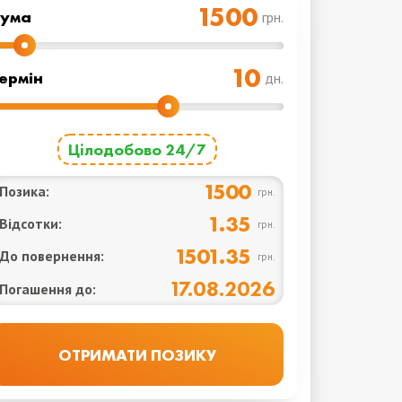
Cума
грн.
ермін
дн.
Цілодобово 24/7
1500
Позика:
грн.
1.35
Відсотки:
грн.
1501.35
До повернення:
грн.
17.08.2026
Погашення до: