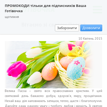
ПРОМОКОДИ тільки для підписників Ваша
Готівочка
щотижня
Вітаємо зі святом Пасхи!
Заборонити
Дозволити
10 Квітень 2015
Велика Пасха – свято всіх православних християн. У цей
святковий день бажаємо добра, здоров’я, миру, процвітання.
Нехай ваш дім наповнюють затишок, тепло, щастя і благополуччя.
Даруйте один одному увагу і турботу, любов і вірність. Зі святом