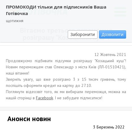
ПРОМОКОДИ тільки для підписників Ваша
Готівочка
щотижня
Вітаємо третього переможця
Заборонити
Дозволити
розіграшу "Козацький куш"!
12 Жовтень 2021
Продовжуємо підбивати підсумки розіграшу "Козацький куш"!
Новим переможцем став Олександр з міста Київ (ЛЛ-01510421),
наші вітання!
Зверніть увагу, що вже розіграно 3 з 15 тисяч гривень, тому
поспішіть оформити кредит на картку до 27.10.
Поглянути відеозвіт того, як ми вибирали переможця, можна на
нашій сторінці в
Facebook
. І не забудьте підписатися!
Анонси новин
3 Березень 2022