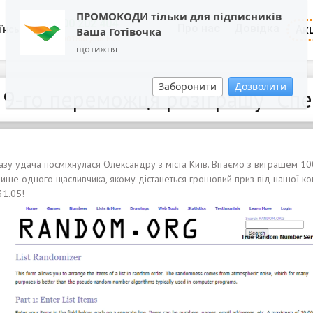
ПРОМОКОДИ тільки для підписників
0800 202 404
Про нас
Довідка
Акц
їнська
Ваша Готівочка
Зворотній дзвінок
щотижня
Заборонити
Дозволити
 9-го переможця розіграшу "Спе
зу удача посміхнулася Олександру з міста Київ. Вітаємо з виграшем 10
лише одного щасливчика, якому дістанеться грошовий приз від нашої ко
31.05!