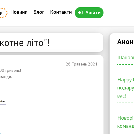
Новини
Блог
Контакти
ії
Увійти
котне літо"!
Анон
Шановн
28 Травень 2021
00 гривень!
манди.
Happy 
подару
вас!
Новорі
команд