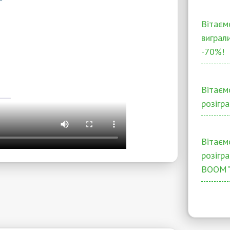
Вітаєм
виграл
-70%!
Вітаєм
розігра
Вітаєм
розігр
BOOM"