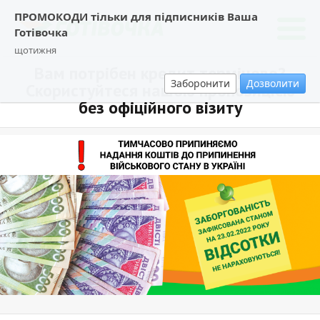
ПРОМОКОДИ тільки для підписників Ваша
Готівочка
щотижня
Вам потрібен кредит терміново?
Заборонити
Дозволити
Скористуйтеся нашою пропозицією
без офіційного візиту