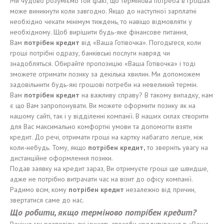
Ми чудово розуміємо той факт, що термінова потреба в грошах
може виникнути коли завгодно. Якщо до наступної зарплатні
необхідно чекати мінімум тиждень, то навіщо відмовляти у
необхідному. Щоб вирішити будь-яке фінансове питання,
Вам
потрібен кредит
від «Ваша Готівочка». Погодьтеся, коли
гроші потрібні одразу, банківські послуги навряд чи
знадобляться. Обирайте пропозицію «Ваша Готівочка» і тоді
зможете отримати позику за декілька хвилин. Ми допоможем
задовільнити будь-які грошові потреби на невеликий термін.
Вам
потрібен кредит
на важливу справу? В такому випадку, нам
є що Вам запропонувати. Ви можете оформити позику як на
нашому сайті, так і у відділенні компанії. В наших силах створити
для Вас максимально комфортні умови та допомогти взяти
кредит. До речі, отримати гроші на картку набагато легше, ніж
коли-небудь. Тому, якщо
потрібен кредит,
то зверніть увагу на
дистанційне оформлення позики.
Подав заявку на кредит зараз, Ви отримуєте гроші ще швидше,
адже не потрібно витрачати час на візит до офісу компанії.
Радимо всім, кому
потрібен кредит
незалежно від причин,
звертатися саме до нас.
Що робити, якщо терміново потрібен кредит?