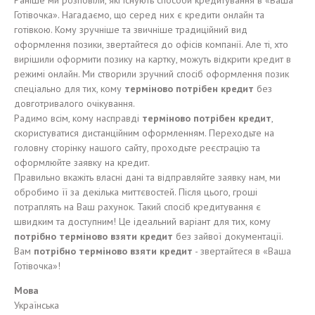
Раніше ми розповіли, які існують способи кредитування в «Ваша
Готівочка». Нагадаємо, що серед них є кредити онлайн та
готівкою. Кому зручніше та звичніше традиційний вид
оформлення позики, звертайтеся до офісів компанії. Але ті, хто
вирішили оформити позику на картку, можуть відкрити кредит в
режимі онлайн. Ми створили зручний спосіб оформлення позик
спеціально для тих, кому
терміново потрібен кредит
без
довготривалого очікування.
Радимо всім, кому насправді
терміново потрібен кредит
,
скористуватися дистанційним оформленням. Переходьте на
головну сторінку нашого сайту, проходьте реєстрацію та
оформлюйте заявку на кредит.
Правильно вкажіть власні дані та відправляйте заявку нам, ми
обробимо її за декілька миттєвостей. Після цього, гроші
потраплять на Ваш рахунок. Такий спосіб кредитування є
швидким та доступним! Це ідеальний варіант для тих, кому
потрібно терміново взяти кредит
без зайвої документації.
Вам
потрібно терміново взяти кредит
- звертайтеся в «Ваша
Готівочка»!
Мова
Українська