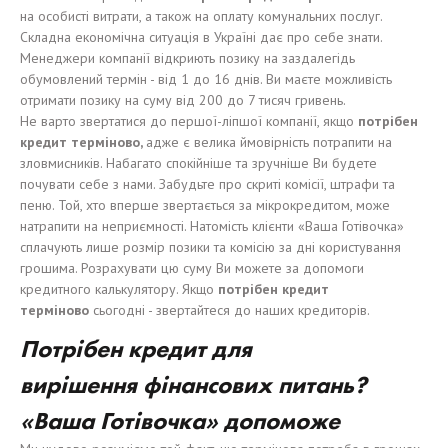
на особисті витрати, а також на оплату комунальних послуг.
Складна економічна ситуація в Україні дає про себе знати.
Менеджери компанії відкриють позику на заздалегідь
обумовлений термін - від 1 до 16 днів. Ви маєте можливість
отримати позику на суму від 200 до 7 тисяч гривень.
Не варто звертатися до першої-ліпшої компанії, якщо
потрібен
кредит терміново,
адже є велика ймовірність потрапити на
зловмисників. Набагато спокійніше та зручніше Ви будете
почувати себе з нами. Забудьте про скриті комісії, штрафи та
пеню. Той, хто вперше звертається за мікрокредитом, може
натрапити на неприємності. Натомість клієнти «Ваша Готівочка»
сплачують лише розмір позики та комісію за дні користування
грошима. Розрахувати цю суму Ви можете за допомоги
кредитного калькулятору. Якщо
потрібен кредит
терміново
сьогодні - звертайтеся до наших кредиторів.
Потрібен
кредит для
вирішення
ф
і
нансов
и
х
питань
?
«Ваша Готівочка»
до
поможе