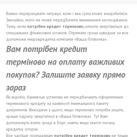
Важко перерахувати ситуації, коли і яка сума може знадобитися.
Звичайно, ніхто не може передбачити виникнення несподіванок.
Тому, коли
потрібен кредит терміново,
клієнти звертаються до
спеціальних фінансових установ. Отримати гроші швидше за все
допоможе мікрокредитна компанія «Ваша Готівочка».
Вам
потрібен
кредит
терміново
на оплату
важливих
покупок?
З
алиште заявку прямо
зараз
Як відомо, банківські установи не передбачають оформлення
термінового кредиту за наявності мінімального пакету
документів. Виходячи з цього, якщо терміново потрібні кошти,
краще одразу звертатися в «Ваша Готівочка». Тут Вам
допоможуть взяти гроші в борг, навіть якщо маєте погану
кредитну історію.
Все частіше громадянам
потрібен кредит терміново
не тільки