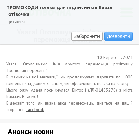
ПРОМОКОДИ тільки для підписників Ваша
Готівочка
щотижня
Увага! Оголошуємо ім'я другого
Заборонити
Дозволити
переможця розіграшу
10 Вересень 2021
Увага! Оголошуємо ім'я другого переможця розіграшу
"Грошовий вересень"!
В рамках нашої мегаакції, ми продовжуємо дарувати по 1000
гривень випадковим клієнтам, які оформлюють позики на картку.
Цього разу удача посміхнулася Вікторії (ЛЛ-01453270) з міста
Бахмач. Вітаємо!
Відеозвіт того, як визначався переможець, дивіться на нашій
сторінці в
Facebook
.
Анонси новин