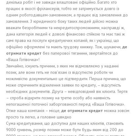
декілька робіт і не завжди влаштовані офіційно. Багато хто
працює в якості фрілансерів, тобто не затримується довго із
одним роботодавцем-замовником, а працює від замовлення до
замовлення. З юридичного боку таких людей дійсно можна
вважати безробітними та некредитоспроможними, насправді ж,
дана категорія людей є доволі фінансово стійкою та має такі ж
самі права на послуги кредитуючих копаній, як і українці, що
офіційно оформлені та мають трудову книжку. Тож, шукаючи,
де
отримати кредит
без паперової тяганини, звертайтеся до
«Ваша Готівочка»!
Звичайно, існують причини, з яких ми відмовляємо у наданні
позик, але вони геть не пов’язані із відсутністю роботи чи
можливістю документально це підтвердити. Перша причина, що
може спричинити відхилення заявки по кредиту, – відсутність
необхідних документів. Друга – невідповідний вік клієнта. Тертя
– спроба відкрити позику на третю особу або наявність
непогашеної поточної заборгованості перед «Ваша Готівочка».
Отже наша компанія – місце,
де отримати кредит
можна зовсім
просто та легко, а головне швидко
Сума кредитування, що доступна для наших клієнтів, становить
9000 гривень, розмір позики може бути будь-яким від 200 до