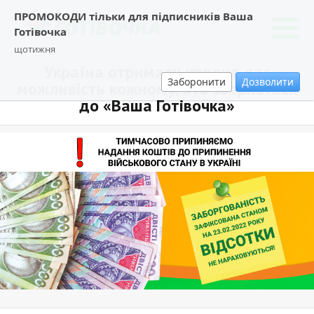
ПРОМОКОДИ тільки для підписників Ваша
Готівочка
щотижня
Україна отримати кредит дає
Заборонити
Дозволити
можливість кожному, хто звернеться
до «Ваша Готівочка»