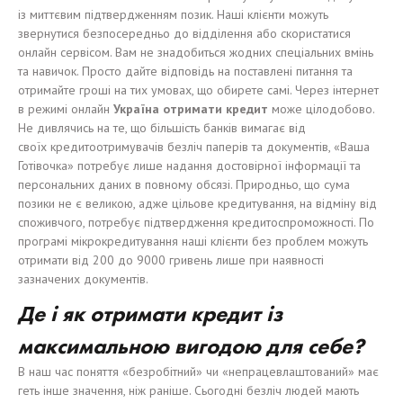
із миттєвим підтвердженням позик. Наші клієнти можуть
звернутися безпосередньо до відділення або скористатися
онлайн сервісом. Вам не знадобиться жодних спеціальних вмінь
та навичок. Просто дайте відповідь на поставлені питання та
отримайте гроші на тих умовах, що обирете самі. Через інтернет
в режимі онлайн
Україна отримати кредит
може цілодобово.
Не дивлячись на те, що більшість банків вимагає від
своїх кредитоотримувачів безліч паперів та документів, «Ваша
Готівочка» потребує лише надання достовірної інформації та
персональних даних в повному обсязі. Природньо, що сума
позики не є великою, адже цільове кредитування, на відміну від
споживчого, потребує підтвердження кредитоспроможності. По
програмі мікрокредитування наші клієнти без проблем можуть
отримати від 200 до 9000 гривень лише при наявності
зазначених документів.
Де і як отримати кредит із
максимальною вигодою для себе?
В наш час поняття «безробітний» чи «непрацевлаштований» має
геть інше значення, ніж раніше. Сьогодні безліч людей мають