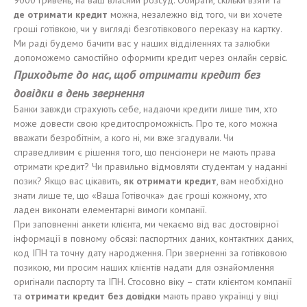
9000 гривень, на ваш власний розсуд. Обирати, скільки взяти та
де отримати кредит
можна, незалежно від того, чи ви хочете
гроші готівкою, чи у вигляді безготівкового переказу на картку.
Ми раді будемо бачити вас у наших відділеннях та залюбки
допоможемо самостійно оформити кредит через онлайн сервіс.
Приходьте до нас, щоб отримати кредит без
довідки в день звернення
Банки завжди страхують себе, надаючи кредити лише тим, хто
може довести свою кредитоспроможність. Про те, кого можна
вважати безробітнім, а кого ні, ми вже згадували. Чи
справедливим є рішення того, що пенсіонери не мають права
отримати кредит? Чи правильно відмовляти студентам у наданні
позик? Якщо вас цікавить,
як отримати кредит
, вам необхідно
знати лише те, що «Ваша Готівочка» дає гроші кожному, хто
ладен виконати елементарні вимоги компанії.
При заповненні анкети клієнта, ми чекаємо від вас достовірної
інформації в повному обсязі: паспортних даних, контактних даних,
код ІПН та точну дату народження. При зверненні за готівковою
позикою, ми просим наших клієнтів надати для ознайомлення
оригінали паспорту та ІПН. Стосовно віку – стати клієнтом компанії
та
отримати кредит без довідки
мають право українці у віці