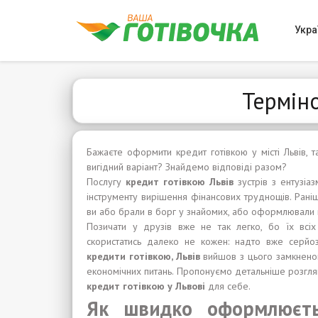
Укра
Терміно
Бажаєте оформити кредит готівкою у місті Львів, 
вигідний варіант? Знайдемо відповіді разом?
Послугу
кредит готівкою Львів
зустрів з ентузіа
інструменту вирішення фінансових труднощів. Рані
ви або брали в борг у знайомих, або оформлювали к
Позичати у друзів вже не так легко, бо їх всіх
скористатись далеко не кожен: надто вже серйо
кредити готівкою, Львів
вийшов з цього замкненого
економічних питань. Пропонуємо детальніше розгляну
кредит готівкою у Львові
для себе.
Як швидко оформлюєтьс