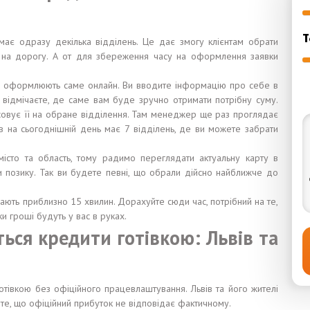
Т
має одразу декілька відділень. Це дає змогу клієнтам обрати
 на дорогу. А от для збереження часу на оформлення заявки
та оформлюють саме онлайн. Ви вводите інформацію про себе в
, і відмічаєте, де саме вам буде зручно отримати потрібну суму.
совує її на обране відділення. Там менеджер ще раз проглядає
ів на сьогоднішній день має 7 відділень, де ви можете забрати
сто та область, тому радимо переглядати актуальну карту в
ти позику. Так ви будете певні, що обрали дійсно найближче до
ають приблизно 15 хвилин. Дорахуйте сюди час, потрібний на те,
ки гроші будуть у вас в руках.
ься кредити готівкою: Львів та
івкою без офіційного працевлаштування. Львів та його жителі
те, що офіційний прибуток не відповідає фактичному.