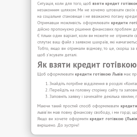
Ситуація, коли для того, щоб
взяти кредит готівко
незаконним шляхом. Ми не хочемо штовхати своїх кл
на соціальне становище і не вважаємо погану кредит
Отримавши можливість оформлювати
кредити гот
дійсно пропонуємо рішення фінансових проблем для
Є тільки один варіант, коли ви можете не отримати 
сплутає ваш файл з заявкою шахраїв, які намагаютьс
Тобто, якщо ви отримали відмову, то це, скоріш за
щоб з’ясувати деталі.
Як взяти кредит готівкою 
Щоб оформлювати
кредити готівкою Львів
має пр
Знайдіть потрібне відділення в розділі «Конта
Перейдіть на головну сторінку сайту та заповн
Заповніть заявку і зачекайте декілька хвилин,
Маючи такий простий спосіб оформлювати
кредити
львів’ян мав повну фінансову свободу, і ми горді, щ
Якщо ви хочете оформити
кредит готівкою
(Льві
вирішено. До зустрічі!