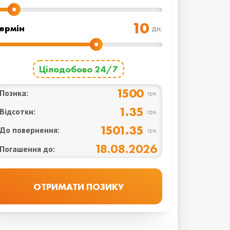
ермін
дн.
Цілодобово 24/7
1500
Позика:
грн.
1.35
Відсотки:
грн.
1501.35
До повернення:
грн.
18.08.2026
Погашення до: