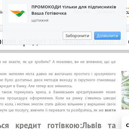
ПРОМОКОДИ тільки для підписників
0800 202 404
Про нас
Довідка
Акц
їнська
Ваша Готівочка
Зворотній дзвінок
щотижня
Заборонити
Дозволити
вий кредит готівкою - Львів та
та не знаєте, як це зробити? А можливо, ви не впевнені, що це
змом: жителям міста давно не вистачало простого і зрозумілого
ше було достатньо двох методів виходу зі скрутного становища:
редит в банку. Але тепер все змінилось.
 також торкнулась криза, а банківським кредитуванням може
зна процедура оформлення. Коли на ринку з’явились швидкі
 кола, і містяни змогли стати дійсно вільними у вирішенні своїх
ти цю послугу, вивчити її переваги та розібратись, як же
взяти
я кредит готівкою:Львів та