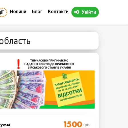
Новини
Блог
Контакти
ії
Увійти
 область
Cума
грн.