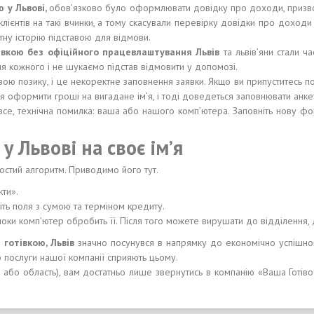
ю у Львові
,
обов’язково було оформлювати довідку про доходи, призвод
ієнтів на такі вчинки, а тому скасували перевірку довідки про доходи 
ну історію підставою для відмови.
івкою без офіційного працевлаштування Львів
та львів’яни стали ч
 кожного і не шукаємо підстав відмовити у допомозі.
свою позику, і це некоректне заповнення заявки. Якщо ви припуститесь 
я оформити гроші на вигадане ім’я, і тоді доведеться заповнювати анке
 все, технічна помилка: ваша або нашого комп’ютера. Заповніть нову 
у Львові на своє ім’я
остий алгоритм. Приводимо його тут.
кти».
іть поля з сумою та терміном кредиту.
 поки комп’ютер обробить її. Після того можете вирушати до відділення, 
 готівкою
, Львів
значно посунувся в напрямку до економічно успішно
о послуги нашої компанії сприяють цьому.
в
або область), вам достатньо лише звернутись в компанію «Ваша Готів