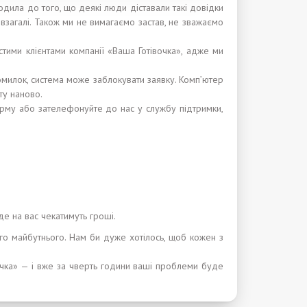
ила до того, що деякі люди діставали такі довідки
взагалі. Також ми не вимагаємо застав, не зважаємо
астими клієнтами компанії «Ваша Готівочка», адже ми
помилок, система може заблокувати заявку. Комп’ютер
ту наново.
форму або зателефонуйте до нас у службу підтримки,
де на вас чекатимуть гроші.
го майбутнього. Нам би дуже хотілось, щоб кожен з
очка» — і вже за чверть години ваші проблеми буде