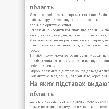
область
Для того, щоб отримати
кредит готівкою
, Львів
найбільш зручне розташування та зекономити час
радимо скористатись сайтом.
Всі заявки на
кредити готівкою Львів
та інші міс
анкету на сайті, вказуєте, що вам потрібна готівка
Далі комп’ютер перевіряє вашу заявку і переадре
файл і готує вам до видачі
кредит готівкою
. Льв
гроші.
В майбутньому можливе розширення мережі на мі
розділі «Контакти» щоразу, коли ви вирішуєте взя
себе відділення.
Обробка заявки та підготовка коштів до видачі займ
щоб дістатись відділення, і ви знатимете, через скіль
На яких підставах видают
область
Ще одна хороша новина: ми пропонуємокредити гот
більше не змушені отримувати відмови лише через 