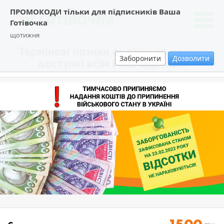
ПРОМОКОДИ тільки для підписників Ваша
Готівочка
щотижня
Термінові позики онлайн на картку
Заборонити
Дозволити
доступні всім і без відмови!