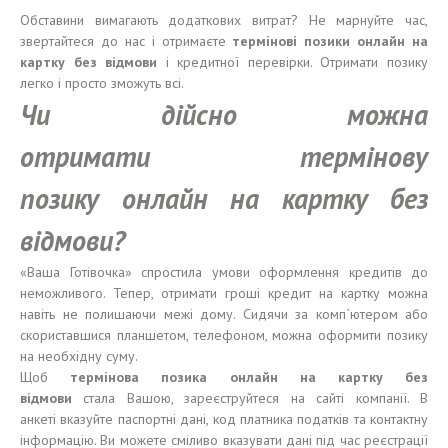
Обставини вимагають додаткових витрат? Не марнуйте час,
звертайтеся до нас і отримаєте
термінові
позики
онлайн на
карт
к
у без
відмови
і кредитної перевірки. Отримати позику
легко і просто зможуть всі.
Чи дійсно можна
отримати
термінову
позику
онлайн на карт
к
у без
відмови
?
«Ваша Готівочка» спростила умови оформлення кредитів до
неможливого. Тепер, отримати гроші кредит на картку можна
навіть не полишаючи межі дому. Сидячи за комп`ютером або
скориставшися планшетом, телефоном, можна оформити позику
на необхідну суму.
Щоб
термінова
позика
онлайн на карт
к
у без
відмови
стала Вашою, зареєструйтеся на сайті компанії. В
анкеті вказуйте паспортні дані, код платника податків та контактну
інформацію. Ви можете сміливо вказувати дані під час реєстрації