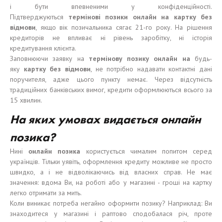
і бути впевненими у конфіденційності.
Підтверджуються
термінові
позики
онлайн на карт
к
у без
відмови
, якщо вік позичальника сягає 21-го року. На рішення
кредиторів не впливає ні рівень заробітку, ні історія
кредитування клієнта.
Заповнюючи заявку на
термінову позику
о
нлайн на
будь-
яку
карт
к
у без
відмови
, не потрібно надавати контактні дані
поручителя, адже цього пункту немає. Через відсутність
традиційних банківських вимог, кредити оформлюються всього за
15 хвилин.
На
яких
у
мовах
в
и
да
є
т
ь
ся онлайн
позика
?
Нині
онлайн
позика
користується чималим попитом серед
українців. Тільки уявіть, оформлення кредиту можливе не просто
швидко, а і не відволікаючись від власних справ. Не має
значення: вдома Ви, на роботі або у магазині - гроші на картку
легко отримати за мить.
Коли виникає потреба негайно оформити позику? Наприклад: Ви
знаходитеся у магазині і раптово сподобалася річ, проте