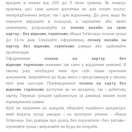
кредити в межах від 200 до 9 тисяч гривень. Як показує
практика, цієї суми цілком достатньо як для сплати послуг,
непередбачених витрат, так і для відпочинку. До речі, якщо Ви
плануєте вирушити в подорож, а зарплатню або аванс
затримують, розраховуйте на
позики
онлайн на свою
карт
к
у
і
без
відмови
,
терміново
«Ваша Готівочка» позиче гроші
до 16-ти днів. Сплачуйте оформленну
позику
онлайн на
карт
ку
без
відмови
,
терміново
раніше або здійснюйте
пролонгацію.
Оформлення
позики
на карт
к
у без
відмови
терміново
можливе так само у відділенні компанії. В
такому разі, необхідно мати при собі тільки оригінали
документів. Звертайтеся до будь-якого з представництв у своєму
місті вже сьогодні. Підтвердження
позики
на карту без
відмови
терміново
доступне як на кредитну, так і дебетову
картку. Переказ грошей здійснюється за декілька хвилин після
підтверження заявки.
Щоб не натрапити на шахраїв, обирайте надійного кредитора,
який видасть гроші швидко і на прозорих умовах - «Ваша
Готівочка». Без довідки про дохід, без поручителя і без застави -
отримайте гроші і витрачайте на будь-які потреби.