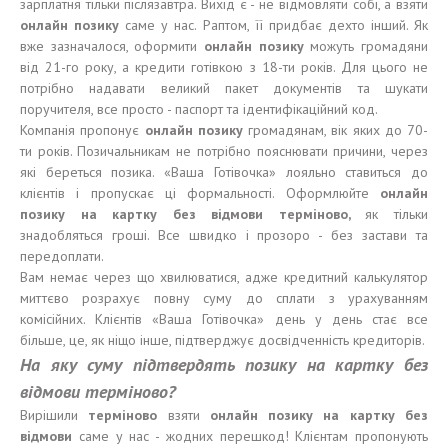
зарплатня тільки післязавтра. Вихід є - не відмовляти собі, а взяти
онлайн
позику
саме у нас. Раптом, її придбає дехто інший. Як
вже зазначалося, оформити
онлайн
позику
можуть громадяни
від 21-го року, а кредити готівкою з 18-ти років. Для цього не
потрібно надавати великий пакет документів та шукати
поручителя, все просто - паспорт та ідентифікаційний код.
Компанія пропонує
онлайн
позику
громадянам, вік яких до 70-
ти років. Позичальникам не потрібно пояснювати причини, через
які береться позика. «Ваша Готівочка» лояльно ставиться до
клієнтів і пропускає ці формальності. Оформлюйте
онлайн
позику
на карт
к
у без
відмови
терміново,
як тільки
знадобляться гроші. Все швидко і прозоро - без застави та
передоплати.
Вам немає через що хвилюватися, адже кредитний калькулятор
миттєво розрахує повну суму до сплати з урахуванням
комісійних. Клієнтів «Ваша Готівочка» день у день стає все
більше, це, як ніщо інше, підтверджує досвідченність кредиторів.
На яку суму підтвердять позику н
а карт
к
у без
відмови терміново
?
Вирішили
терміново
взяти
онлайн
позику
на карт
к
у без
відмови
саме у нас - жодних перешкод! Клієнтам пропонують