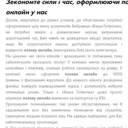
Зекономте
сил
и
і
час,
оформл
юючи
п
онлайн у нас
Досить звертатися до різних установ, де обов`язково потрібно
оформлювати цілу низку документів. Вибравши «Ваша Готівочка»,
не потрібно чекати у довжелезних чергах, витрачаючи
дорогоцінний час, Вам навіть не доведеться нікуди звертатися,
якщо Ви скористаєтеся нашою доступною пропозицією і
відкриєте
позику онлайн
,
знаходячись біля свого комп`ютера.
Ми цінуємо час своїх клієнтів і враховуємо їх побажання, тому
забезпечуємо прозорість послуг. У компанії немає прихованих
комісійних і платежів, оскільки робота засновується на довірі. У
компанії легко оформити
позики онлайн
до 9000
гривень з фіксованим відсотком. До кожного клієнта досвідчені
фахівці знайдуть індивідуальний підхід і допоможуть вибрати
оптимальні умови. Тільки з «Ваша Готівочка» дуже просто
отримати
позику
онлайн
виключно за паспортом та ІПН.
Пропонуємо позичальникам такі умови обслуговування, які б
задовільнили всіх без виключень: починаючи від студентів,
закінчуючи людьми похилого віку. Ми завжди підберемо для Вас
найоптимальнішу пропозицію.