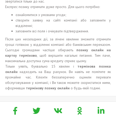
звертатися тільки до нас.
Експрес позику отримати дуже просто. Для цього потрібно:
ознайомитися з умовами угоди;
створити заявку на сайті компанії або заповнити у
відділенні;
заповнити всі поля і очікувати підтвердження.
Після цих нескладних дії, за лічені хвилини зможете отримати
гроші готівкою у відділенні компанії або банківським переказом.
Сьогодні громадяни частіше обирають
позику
онлайн на
карт
к
у
терміново
, щоб вирішити нагальні питання. Тим паче,
максимальна доступна сума кредиту сприяє цьому.
Тільки уявіть, буквально 15 хвилин і
термінова позика
онлайн
надходить на Ваш рахунок. Ви навіть не помітите як
промайне час. Клієнти беззаперечно оцінили переваги
обслуговування у компанії, і Ви також можете скористатися ними,
оформивши
термінову
позику
онлайн
о будь-якій годині.