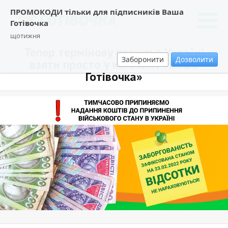
ПРОМОКОДИ тільки для підписників Ваша
Готівочка
щотижня
Тепер термінову позику в Україні
Заборонити
Дозволити
взяти просто у компанії «Ваша
Готівочка»