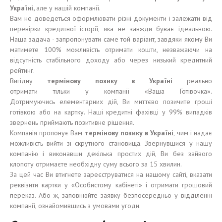
Укра
ї
н
і,
але у нашій компанії.
Вам не доведеться оформлювати різні документи і залежати від
перевірки кредитної історії, яка не завжди буває ідеальною.
Наша задача - запропонувати саме той варіант, завдяки якому Ви
матимете 100% можливість отримати кошти, незважаючи на
відсутність стабільного доходу або через низький кредитний
рейтинг.
Вигідну
термінову
позику
в Укра
ї
н
і
реально
отримати тільки у компанії «Ваша Готівочка».
Дотримуючись елементарних дій, Ви миттєво позичите гроші
готівкою або на картку. Наші кредитні фахівці у 99% випадків
звернень приймають позитивне рішення.
Компанія пропонує Вам
термінову
позику
в Укра
ї
н
і
, чим і надає
можливість вийти зі скрутного становища. Звернувшися у нашу
компанію і виконавши декілька простих дій, Ви без зайвого
клопоту отримаєте необхідну суму всього за 15 хвилин.
За цей час Ви втигнете зареєструватися на нашому сайті, вказати
реквізити картки у «Особистому кабінеті» і отримати грошовий
переказ. Або ж, заповнюйте заявку безпосередньо у відділенні
компанії, ознайомившись з умовами угоди.