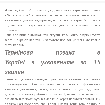
Напевне, Вам знайомі такі ситуації, коли тільки
термінова позика
в Укра
ї
н
і
могла б врятувати становище. Неочікувані витрати іноді
з`являються досить недоречно, проте все ж варто боротися з
труднощами і вирішувати їх за допомоги компанії «Ваша
Готівочка».
Рано або пізно виникають такі ситуації, коли кошти потрібні тут та
зараз. Обирайте нас, так Ви забудете про пошук місця, де краще
взяти кредит.
Термінова
позика
в
Укра
ї
н
і
з
ухваленням
за 15
хвилин
Банківські установи сьогодні пропонують клієнтам різні умови
обслуговування. Але, всі вони передбачають оформлення
важливих документів, серед яких: довідка про доходи, певні
документи з місця роботи і не тільки. І, навіть за їх наявності,
позичальнику може бути відмовлено через невідомі причини. Ми
радимо Вам поберегти свої нерви і взяти
термінову
позику
в