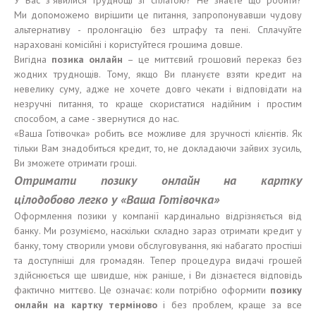
У Вас з`явилися труднощі зі сплатою? Не знаєте що робити?
Ми допоможемо вирішити це питання, запропонувавши чудову
альтернативу - пролонгацію без штрафу та пені. Сплачуйте
нараховані комісійні і користуйтеся грошима довше.
Вигідна
позика
онлайн
– це миттєвий грошовий переказ без
жодних труднощів. Тому, якщо Ви плануєте взяти кредит на
невелику суму, адже не хочете довго чекати і відповідати на
незручні питання, то краще скористатися надійним і простим
способом, а саме - звернутися до нас.
«Ваша Готівочка» робить все можливе для зручності клієнтів. Як
тільки Вам знадобиться кредит, то, не докладаючи зайвих зусиль,
Ви зможете отримати гроші.
Отримати
позику
онлайн на карт
к
у
цілодобово
легко
у
«Ваша Готівочка»
Оформлення позики у компанії кардинально відрізняється від
банку. Ми розуміємо, наскільки складно зараз отримати кредит у
банку, тому створили умови обслуговування, які набагато простіші
та доступніші для громадян. Тепер процедура видачі грошей
здійснюється ще швидше, ніж раніше, і Ви дізнаєтеся відповідь
фактично миттєво. Це означає: коли потрібно оформити
позику
онлайн на карт
к
у
терміново
і без проблем, краще за все