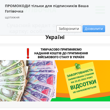
ПРОМОКОДИ тільки для підписників Ваша
Готівочка
щотижня
Сучасний кредит онлайн на будь-яку
Заборонити
Дозволити
картку: особливості оформлення в
Україні