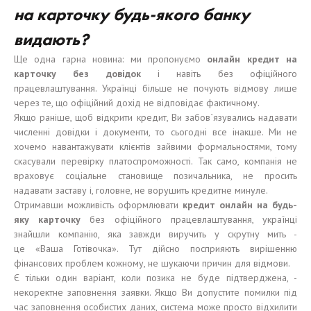
на карточку
будь-якого банку
видають?
Ще одна гарна новина: ми пропонуємо
онлайн кредит на
карточку без
довідо
к
і навіть без офіційного
працевлаштування. Українці більше не почують відмову лише
через те, що офіційний дохід не відповідає фактичному.
Якщо раніше, щоб відкрити кредит, Ви забов`язувались надавати
численні довідки і документи, то сьогодні все інакше. Ми не
хочемо навантажувати клієнтів зайвими формальностями, тому
скасували перевірку платоспроможності. Так само, компанія не
враховує соціальне становище позичальника, не просить
надавати заставу і, головне, не ворушить кредитне минуле.
Отримавши можливість оформлювати
кредит онлайн на
будь-
яку
карточку
без офіційного працевлаштування, українці
знайшли компанію, яка завжди виручить у скрутну мить -
це «Ваша Готівочка». Тут дійсно посприяють вирішенню
фінансових проблем кожному, не шукаючи причин для відмови.
Є тільки один варіант, коли позика не буде підтверджена, -
некоректне заповнення заявки. Якщо Ви допустите помилки під
час заповнення особистих даних, система може просто відхилити