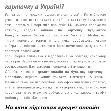
карточку в Україні?
Всі заявки на кредити оформлюються онлайн. Ви вибираєте
умови, на яких
взят
и
кредит онлайн на карточку
, і вказуєте у
заявці загальну інформацію про себе. Ми можемо переказати
кожному
кредит онлайн на карточку
будь-якого
банк
у
в межах України з логотипом Visa або MasterCard.
Тільки перевірте термін її дії: якщо здебільшого клієнти
вибирають готівкові розрахунки, іноді помилково вказують дані
протермінованої картки.
Коли форма заповнена і відправлена на розгляд, комп`ютер
перевіряє Вашу заявку і переадресовує оператору, звісно, якщо
все правильно. Далі фахівець повідомляє Вам рішення.
Обробка даних на
кредит онлайн на
будь-яку
карточку
і,
відповідно, переказ коштів тривають максимум 15 хвилин.
Фактично такий же час потрібен, щоб оформити позику готівкою,
але так доведеться додати ще час на дорогу. Якщо Ви вибираєте
кредитування готівкою, не забудьте дізнатись адресу і графік
роботи у розділі «Контакти».
На
яких підставах кредит онлайн