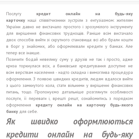
Послугу
кредит онлайн на
будь-яку
карточку
наші співвітчизники зустріли з ентузіазмом: жителям
України давно не вистачало простого і зрозумілого інструменту
для вирішення фінансових труднощів. Раніше всім вистачало
двох способів вийти зі скрутного становища: всі або брали кошти
в борг у знайомих, або оформлювали кредити у банках. Але
тепер все інакше.
Позичити бодай невелику суму у друзів не так і просто, адже
криза торкнулася всіх, а банківське кредитування доступне не
всім верствам населення - надто складна і вимоглива процедура
оформлення. З появою швидких кредитів, людям вдалося вийти
з цього замкнутого кола, стати вільними у вирішенні фінансових
питань, тощо. Пропонуємо детальніше розглянути особливості
послуги, її переваги і, врешті решт, ознайомитись з порядком
оформлення
кредит
у о
нлайн на карточку
будь-якого
банку
для себе.
Я
к
швидко оформлюються
кредити онлайн на будь-яку