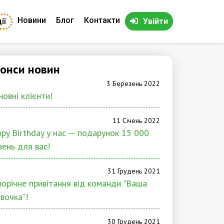
Новини
Блог
Контакти
ії
Увійти
онси новин
3 Березень 2022
овні клієнти!
11 Січень 2022
py Birthday у нас — подарунок 15 000
вень для вас!
31 Грудень 2021
орічне привітання від команди "Ваша
івочка"!
30 Грудень 2021