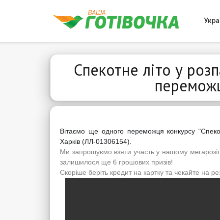
Укра
Спекотне літо у розп
переможц
Вітаємо ще одного переможця конкурсу "Спекот
Харків (ЛЛ-01306154).
Ми запрошуємо взяти участь у нашому мегарозігра
залишилося ще 6 грошових призів!
Скоріше беріть кредит на картку та чекайте на ре