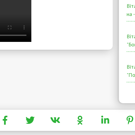
Віт
на 
Віт
"Бо
Віт
"По