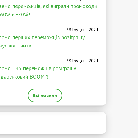
аємо переможців, які виграли промокоди
-60% и -70%!
29 Грудень 2021
аємо перших переможців розіграшу
нус від Санти"!
28 Грудень 2021
аємо 145 переможців розіграшу
дарунковий BOOM"!
Всі новини