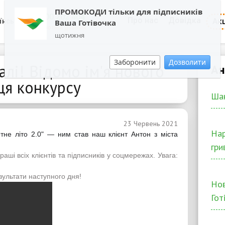
ПРОМОКОДИ тільки для підписників
0800 202 404
Про нас
Довідка
Акц
їнська
Ваша Готівочка
Зворотній дзвінок
щотижня
Заборонити
Дозволити
алі! Відомо ім'я нового
Ан
я конкурсу
Шан
23 Червень 2021
Hap
не літо 2.0" — ним став наш клієнт Антон з міста
гри
ші всіх клієнтів та підписників у соцмережах. Увага:
зультати наступного дня!
Нов
Гот