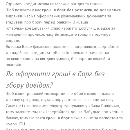
Отримати кредит можна незалежно від дня та години.
Щоб позичити у нас
гроші в борг без розписки,
не доведеться
витрачати час на оформлення різноманітних документів та
згадувати про борги перед банками. З «Ваша
Готівочка» кредитування стало набагато доступніше, адже за
мінімальний проміжок часу Ви знайдете гроші на термінові
витрати.
Як тільки Ваше фінансове положення погіршилося, звертайтеся
до надійного кредитора - «Ваша Готівочка». З нами, легко
позичите кошти на вигідних умовах, без скритих комісій та
платежів.
Як оформити гроші в борг без
збору довідок?
Щоб взяти грошовий мікрокредит, не обов`язково надавати
довідку про дохід, шукати поручителів чи залишати заставу.
Саме це і є перевагами мікрокредитування у «Ваша Готівочка»,
тому залиште сумніви і звертайтеся до нас. Забудьте про черги в
банках, тому що взяти
гроші в борг
можна лише за паспортом та
кодом ІПН.