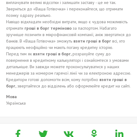
виплачувати великі відсотки і залишати заставу - це не так.
Зверніться до «Ваша Готівочка» і переконайтеся, що отримати
позику одразу реально.
Навіщо відкладати необхідні витрати, якщо є чудова можливість
отримати
гроші в борг терміново
за паспортом. Набагато
зручніше позичити в мікрофінансовій компанії, аніж звертатися до
банків. В «Ваша Готівочка» зможуть
в
зяти гроші в борг
всі, хто
працюють неофіційно чи мають погану кредитну історію.
Перед тим як
взяти гроші в борг,
розрахуйте суму до
повернення в кредитному калькуляторі і ознайомтеся з умовами
детальніше. Ви завжди можете проконсультуватися у наших
менеджерів за номером гарячої лінії чи за електроною адресою.
Кредитори готові допомогти всім, кому потрібно
взяти гроші в
борг,
звертайтеся до відділень або оформлюйте кредит на сайті.
Мова
Українська