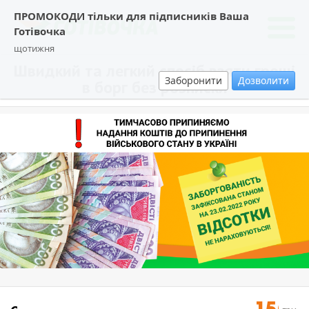
ПРОМОКОДИ тільки для підписників Ваша
Готівочка
щотижня
Швидкий та легкий спосіб взяти гроші
Заборонити
Дозволити
в борг без розписки