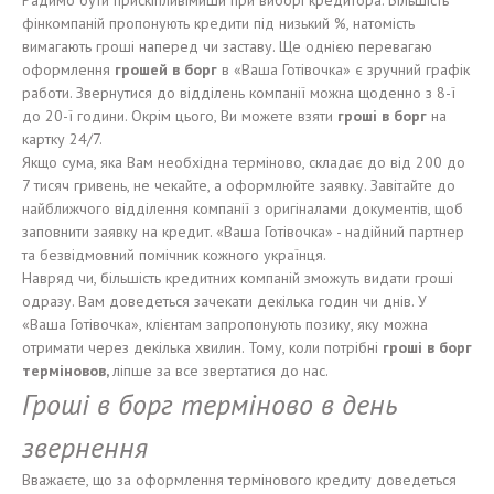
Радимо бути прискіпливімиши при виборі кредитора. Більшість
фінкомпаній пропонують кредити під низький %, натомість
вимагають гроші наперед чи заставу. Ще однією перевагаю
оформлення
грошей в борг
в «Ваша Готівочка» є зручний графік
работи. Звернутися до відділень компанії можна щоденно з 8-ї
до 20-ї години. Окрім цього, Ви можете взяти
гроші в борг
на
картку 24/7.
Якщо сума, яка Вам необхідна терміново, складає до від 200 до
7 тисяч гривень, не чекайте, а оформлюйте заявку. Завітайте до
найближчого відділення компанії з оригіналами документів, щоб
заповнити заявку на кредит. «Ваша Готівочка» - надійний партнер
та безвідмовний помічник кожного українця.
Навряд чи, більшість кредитних компаній зможуть видати гроші
одразу. Вам доведеться зачекати декілька годин чи днів. У
«Ваша Готівочка», клієнтам запропонують позику, яку можна
отримати через декілька хвилин. Тому, коли потрібні
гроші в борг
терміновов,
ліпше за все звертатися до нас.
Гроші в борг терміново в день
звернення
Вважаєте, що за оформлення термінового кредиту доведеться