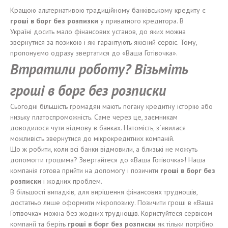
Кращою альтернативою традиційному банківському кредиту є
гроші в борг без розпизки
у приватного кредитора. В
Україні досить мало фінансових установ, до яких можна
звернутися за позикою і які гарантують якісний сервіс. Тому,
пропонуємо одразу звертатися до «Ваша Готівочка».
Втратили
р
о
боту?
Візьміть
гроші в борг
без
р
оз
писки
Сьогодні більшість громадян мають погану кредитну історію або
низьку платоспроможність. Саме через це, заємникам
доводилося чути відмову в банках. Натомість, з`явилася
можливість звернутися до мікрокредитних компаній.
Що ж робити, коли всі банки відмовили, а близькі не можуть
допомогти грошима? Звертайтеся до «Ваша Готівочка»! Наша
компанія готова прийти на допомогу і позичити
гроші в борг без
розписки
і жодних проблем.
В більшості випадків, для вирішення фінансових труднощів,
достатньо лише оформити мікропозику. Позичити гроші в «Ваша
Готівочка» можна без жодних труднощів. Користуйтеся сервісом
компанії та беріть
гроші в борг без розписки
як тільки потрібно.