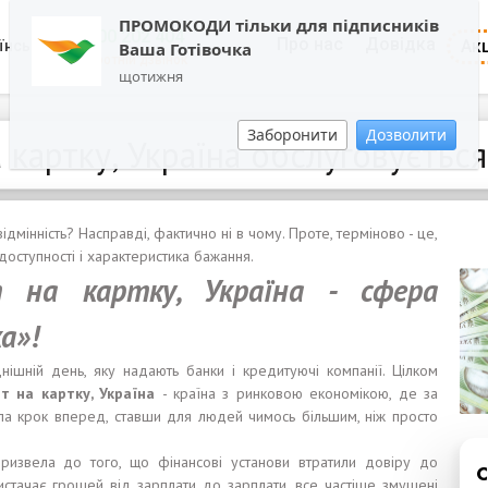
ПРОМОКОДИ тільки для підписників
0800 202 404
Про нас
Довідка
Акц
їнська
Ваша Готівочка
Зворотній дзвінок
щотижня
Заборонити
Дозволити
картку, Україна обслуговується
ідмінність? Насправді, фактично ні в чому. Проте, терміново - це,
доступності і характеристика бажання.
т на картку, Україна -
сфера
а»!
нішній день, яку надають банки і кредитуючі компанії. Цілком
т на картку, Україна
- країна з ринковою економікою, де за
ла крок вперед, ставши для людей чимось більшим, ніж просто
 призвела до того, що фінансові установи втратили довіру до
вистачає грошей від зарплати до зарплати, все частіше змушені