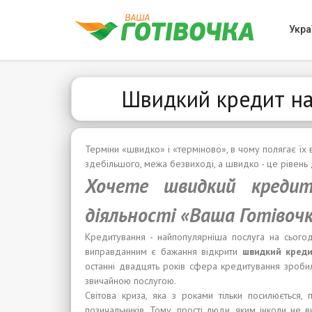
Укра
Швидкий кредит на 
Терміни «швидко» і «терміново», в чому полягає їх в
здебільшого, межа безвиході, а швидко - це рівень 
Хочете швидкий креди
діяльності «Ваша Готівочк
Кредитування - найпопулярніша послуга на сьогод
виправданним є бажання відкрити
швидкий креди
останні двадцять років сфера кредитування зроби
звичайною послугою.
Світова криза, яка з роками тільки посилюється,
позичальників. Тому, прості люди, яким інколи не 