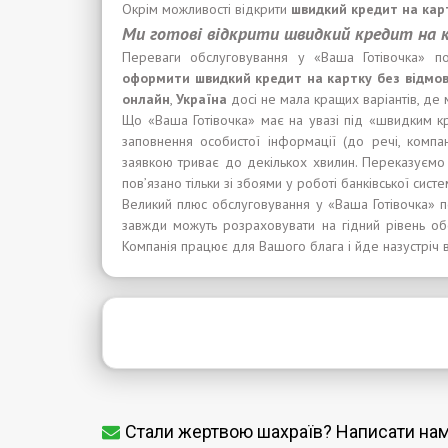
Окрім можливості відкрити
швидкий кредит на кар
Ми готові відкрити швидкий кредит на к
Переваги обслуговування у «Ваша Готівочка» по
оформити швидкий кредит на картку без відмови
онлайн
,
Україна
досі не мала кращих варіантів, де
Що «Ваша Готівочка» має на увазі під «швидким к
заповнення особистої інформації (до речі, компан
заявкою триває до декількох хвилин. Переказуєм
пов’язано тільки зі збоями у роботі банківської систе
Великий плюс обслуговування у «Ваша Готівочка» п
завжди можуть розраховувати на гідний рівень об
Компанія працює для Вашого блага і йде назустріч вс
Стали жертвою шахраїв? Написати на