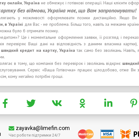
тку онлайн
,
Україна
не обмежує і готівкові операції. Наші клієнти офор
артку без відмови, Україна має, що Вам запропонувати!
лягають у можливості оформлювати позики дистанційно. Якщо Ви 
, в Україні
для Вас - не проблема. Більш того, навіть за межами країн
 можна було б отримати позику.
редитом»? Це і моментальне оформлення заявки, її розгляд і перека
ія перевіряє Ваші дані на відповідність з даними власника картки),
о
швидкий кредит на картку, Україна
так само без зволікань. Навіть
ми.
олягає в тому, що компанія без перевірок і зволікань відкриє
швидкий
слуговування. Сервіс «Ваша Готівочка» працює цілодобово, отже Ви з
ім, кому негайно потрібні гроші.
zayavka@limefin.com
м
Час роботи підтримки 24/7