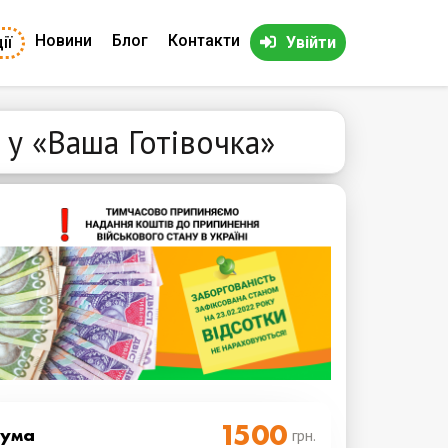
Новини
Блог
Контакти
ії
Увійти
 у «Ваша Готівочка»
Cума
грн.