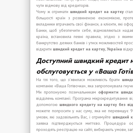
чути відмову від кредиторів.
Чому ж отримати
швидкий кредит на картку
ста
більшості країн з розвиненою економікою, проте
вкладники втрачають свої фінанси, а клієнти, які оф
Банки, щоб убезпечити себе, відмовляються нада
країна, встановила певні правила, згідно з яким
банкрутство деяких банків і утиск можливостей прос
відкрити
швидкий кредит на картку, Україна
відкр
Доступний швидкий кредит н
обслуговується у «Ваша Готі
На тлі того, що з’явилася можливість брати
швид
компанію «Ваша Готівочка», яка запропонувала гнучк
Ми пропонуємо позичальникам
оформити швидки
відділень компанії. Програма мікрокредитування в
допомогою
швидкого кредиту на картку без від
можете попросити у нас суму, яка не перевищує 9
умови, які задовільнять Вас, і отримуйте
швидкий к
заявка підтверджується миттєво. Процедура 
проходять реєстрацію на сайті, вибирають умови, зап