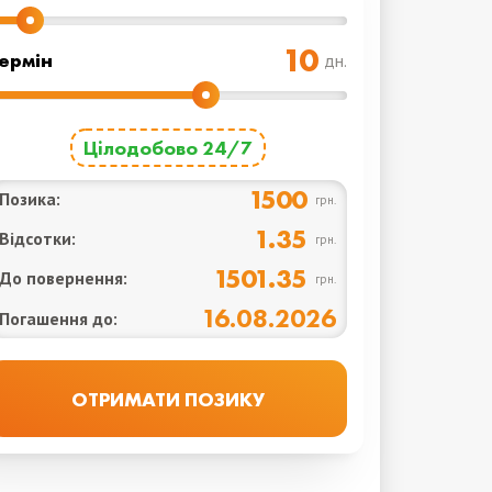
ермін
дн.
Цілодобово 24/7
1500
Позика:
грн.
1.35
Відсотки:
грн.
1501.35
До повернення:
грн.
16.08.2026
Погашення до: