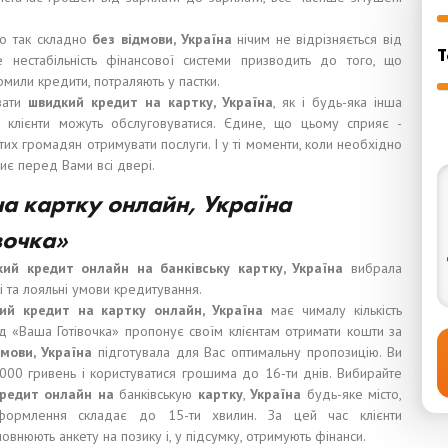
ло так складно
без відмови, Україна
нічим не відрізняється від
Т
 нестабільність фінансової системи призводить до того, що
ормили кредити, потраляють у пастки.
вати
швидкий кредит на картку, Україна
, як і будь-яка інша
и клієнти можуть обслуговуватися. Єдине, що цьому сприяє -
тих громадян отримувати послуги. І у ті моменти, коли необхідно
иє перед Вами всі двері.
а картку онлайн, Україна
вочка»
кий кредит онлайн на банківську картку, Україна
вибрала
і та лояльні умови кредитування.
й кредит на картку онлайн, Україна
має чималу кількість
ід «Ваша Готівочка» пропонує своїм клієнтам отримати кошти за
мови, Україна
підготувала для Вас оптимальну пропозицію. Ви
000 гривень і користуватися грошима до 16-ти днів. Вибирайте
редит онлайн на
банківськую
картку
,
Україна
будь-яке місто,
оформлення складає до 15-ти хвилин. За цей час клієнти
овнюють анкету на позику і, у підсумку, отримують фінанси.