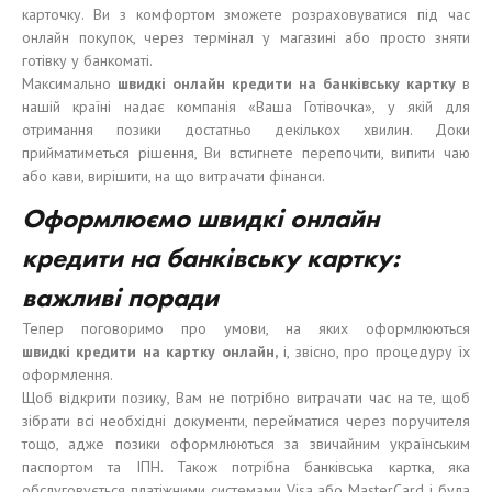
карточку. Ви з комфортом зможете розраховуватися під час
онлайн покупок, через термінал у магазині або просто зняти
готівку у банкоматі.
Максимально
швидкі
онлайн кредит
и
на банк
і
вс
ь
ку карт
к
у
в
нашій країні надає компанія «Ваша Готівочка», у якій для
отримання позики достатньо декількох хвилин. Доки
прийматиметься рішення, Ви встигнете перепочити, випити чаю
або кави, вирішити, на що витрачати фінанси.
Оформлюємо швидкі онлайн
кредити на банківську картку:
важливі поради
Тепер поговоримо про умови, на яких оформлюються
швидкі
кредит
и
на карт
к
у онлайн
,
і, звісно, про процедуру їх
оформлення.
Щоб відкрити позику, Вам не потрібно витрачати час на те, щоб
зібрати всі необхідні документи, перейматися через поручителя
тощо, адже позики оформлюються за звичайним українським
паспортом та ІПН. Також потрібна банківська картка, яка
обслуговується платіжними системами Visa або MasterCard і була