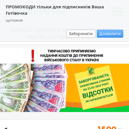
ПРОМОКОДИ тільки для підписників Ваша
Готівочка
щотижня
Швидкі кредити на картку онлайн:
Заборонити
Дозволити
майбутнє кредитування