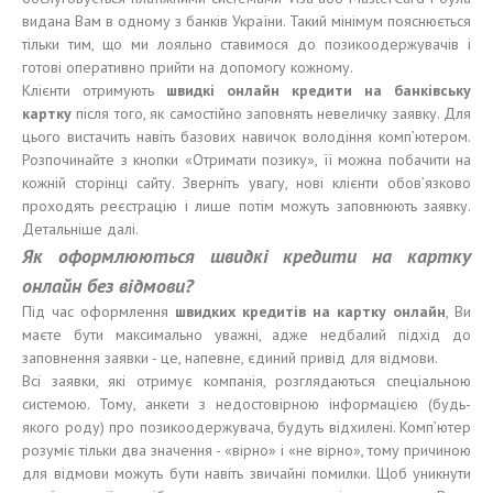
видана Вам в одному з банків України. Такий мінімум пояснюється
тільки тим, що ми лояльно ставимося до позикоодержувачів і
готові оперативно прийти на допомогу кожному.
Клієнти отримують
швидкі
онлайн кредит
и
на банк
і
вс
ь
ку
карт
ку
після того, як самостійно заповнять невеличку заявку. Для
цього вистачить навіть базових навичок володіння комп’ютером.
Розпочинайте з кнопки «Отримати позику», її можна побачити на
кожній сторінці сайту. Зверніть увагу, нові клієнти обов’язково
проходять реєстрацію і лише потім можуть заповнюють заявку.
Детальніше далі.
Як оформлюються швидкі кредити на картку
онлайн без відмови?
Під час оформлення
швидких
кредит
ів
на карт
к
у онлайн
, Ви
маєте бути максимально уважні, адже недбалий підхід до
заповнення заявки - це, напевне, єдиний привід для відмови.
Всі заявки, які отримує компанія, розглядаються спеціальною
системою. Тому, анкети з недостовірною інформацією (будь-
якого роду) про позикоодержувача, будуть відхилені. Комп’ютер
розуміє тільки два значення - «вірно» і «не вірно», тому причиною
для відмови можуть бути навіть звичайні помилки. Щоб уникнути