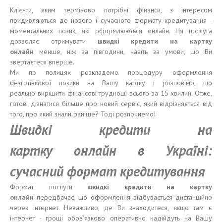
Клієнти, яким терміново потрібні фінанси, з інтересом
придивляються до нового і сучасного формату кредитування -
моментальних позик, які оформлюються онлайн. Ця послуга
дозволяє отримувати
швидкі
кредити
на карт
к
у
онлайн
менше, ніж за півгодини, навіть за умови, що Ви
звертаєтеся вперше.
Ми по полицях розкладемо процедуру оформлення
безготівкової позики на Вашу картку і розповімо, що
реально вирішити фінансові труднощі всього за 15 хвилин. Отже,
готові дізнатися більше про новий сервіс, який відрізняється від
того, про який знали раніше? Тоді розпочнемо!
Швидкі кредити на
картку
онлайн в Україні:
сучасний формат кредитування
Формат послуги
швидкі кредити на картку
онлайн
передбачає, що оформлення відбувається дистанційно
через інтернет. Неважливо, де Ви знаходитеся, якщо там є
інтернет - гроші обов’язково оперативно надійдуть на Вашу