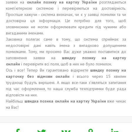
заявки на
онлайн
позику
на карт
к
у Укра
ї
н
и
розглядаються
комп’ютерною системою і перевіряються на достовірність.
Простіше кажучи - система визначає, чи є у заявці помилки та чи
достовірна ця інформація. Це потрібно для того, щоб
зловмисники не могли оформлювати кредити під чужими або
вигаданими іменами.
Заковика полягає саме в тому, що система сприймає за
недостовірні дані навіть імена з випадково допущеними
помилками. Тому, ми просимо Вас дуже уважно поставитися до
заповнення заявки на
швидку
позику
на карт
к
у
онлайн
і перевірити всі поля, щоб в них не було помилок.
Ось і все! Тепер Ви гарантовано відкриєте
швидку позику на
карточку без відмови
онлайн
і всього через 15 хвилин
труднощі будуть вирішені. А якщо все-таки з’являться запитання
під час оформлення, то наша служба техпідтримки буде рада
відповісти на них.
Найбільш
швидка позика онлайн
на карт
к
у Укра
ї
н
и
вже чекає
на Вас!