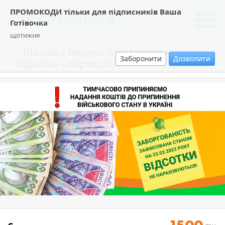
ПРОМОКОДИ тільки для підписників Ваша
Готівочка
щотижня
Швидка позика онлайн на картку
Заборонити
Дозволити
України - переказуємо за 15 хвилин