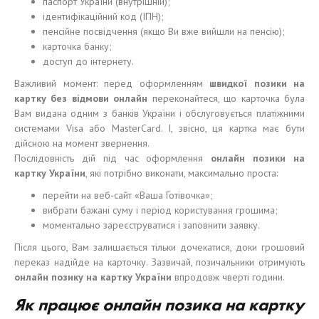
паспорт України (внутрішній);
ідентифікаційний код (ІПН);
пенсійне посвідчення (якщо Ви вже вийшли на пенсію);
карточка банку;
доступ до інтернету.
Важливий момент: перед оформленням
швидко
ї
позики на
картку без в
і
дмови онлайн
переконайтеся, що карточка була
Вам видана одним з банків України і обслуговується платіжними
системами Visa або MasterCard. І, звісно, ця картка має бути
дійсною на момент звернення.
Послідовність дій під час оформлення
онлайн
позики
на
карт
к
у Укра
ї
н
и
, які потрібно виконати, максимально проста:
перейти на веб-сайт «Ваша Готівочка»;
вибрати бажані суму і період користування грошима;
моментально зареєструватися і заповнити заявку.
Після цього, Вам залишається тільки дочекатися, доки грошовий
переказ надійде на карточку. Зазвичай, позичальники отримують
онлайн
позику
на карт
к
у Укра
ї
н
и
впродовж чверті години.
Як працює онлайн позика на картку