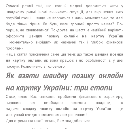
Сучасні реалії такі, що кожній людині доводиться жити у
швидкому ритмі. Іноді виникають ситуації, для вирішення яких
потрібні гроші. І якщо не впоратися з ними моментально, то далі
буде тільки гірше. Як бути, коли грошей просто немає? По-
перше, не хвилюватися! По-друге, на щастя є надійний варіант -
оформити
швидку
позику
онлайн на карт
к
у Укра
їни
і моментально вирішити як незначні, так і глибокі фінансові
проблеми.
Наша стаття присвячена саме цій темі: що такое
швидка позика
н
а карт
к
у онлайн
, як вона працює і які особливості є у цієї
послуги. Розпочнемо з головного.
Як взяти швидку позику онлайн
на картку України: три етапи
Отже, якщо Вас спіткають проблеми фінансового характеру,
вирішити які необхідно якомога швидше, то
радимо
швидку
позику
онлайн на карт
к
у Укра
ї
н
и
- це
доступний кредит з моментальним рішенням!
Для отримання такої позики, Вам знадобляться: