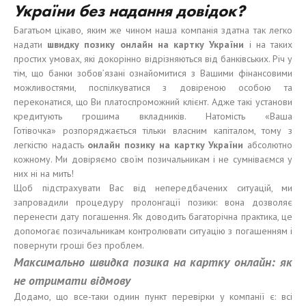
України без надання довідок?
Багатьом цікаво, яким же чином наша компанія здатна так легко
надати
швидку позику
онлайн на карт
ку
Укра
ї
н
и
і на таких
простих умовах, які докорінно відрізняються від банківських. Річ у
тім, що банки зобов’язані ознайомитися з Вашими фінансовими
можливостями, поспілкуватися з довіреною особою та
переконатися, що Ви платоспроможний клієнт. Адже такі установи
кредитують грошима вкладників. Натомість «Ваша
Готівочка» розпоряджається тільки власним капіталом, тому з
легкістю надасть
онлайн
позику
на карт
к
у Укра
ї
н
и
абсолютно
кожному. Ми довіряємо своїм позичальникам і не сумніваємся у
них ні на мить!
Щоб підстрахувати Вас від непередбачених ситуацій, ми
запровадили процедуру пролонгації позики: вона дозволяє
перенести дату погашення. Як доводить багаторічна практика, це
допомогає позичальникам контролювати ситуацію з погашенням і
повернути гроші без проблем.
Максимально швидка позика на картку онлайн: як
не отримати відмову
Додамо, що все-таки одиин пункт перевірки у компанії є: всі