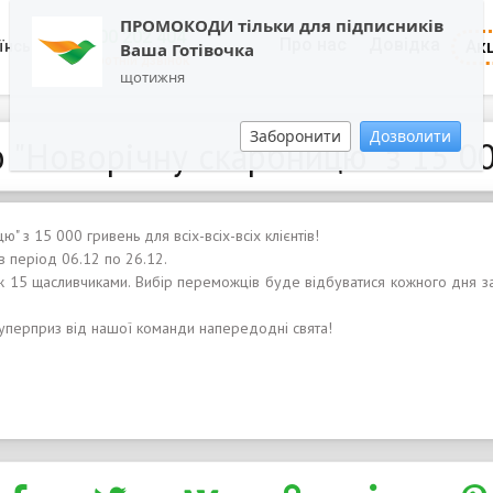
ПРОМОКОДИ тільки для підписників
0800 202 404
Про нас
Довідка
Акц
їнська
Ваша Готівочка
Зворотній дзвінок
щотижня
Заборонити
Дозволити
 "Новорічну скарбницю" з 15 0
" з 15 000 гривень для всіх-всіх-всіх клієнтів!
 період 06.12 по 26.12.
 15 щасливчиками. Вибір переможців буде відбуватися кожного дня 
уперприз від нашої команди напередодні свята!