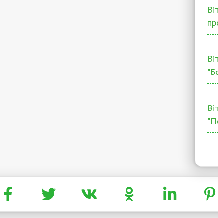
Ві
пр
Ві
"Б
Ві
"П