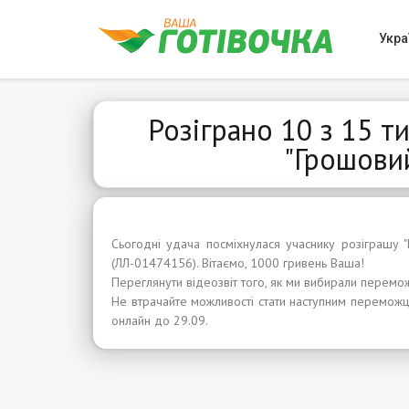
Укра
Розіграно 10 з 15 т
"Грошови
Сьогодні удача посміхнулася учаснику розіграшу 
(ЛЛ-01474156). Вітаємо, 1000 гривень Ваша!
Переглянути відеозвіт того, як ми вибирали перемож
Не втрачайте можливості стати наступним переможц
онлайн до 29.09.