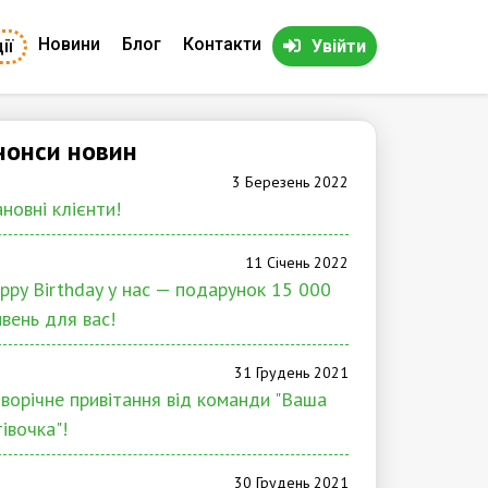
Новини
Блог
Контакти
ії
Увійти
нонси новин
3 Березень 2022
новні клієнти!
11 Січень 2022
ppy Birthday у нас — подарунок 15 000
ивень для вас!
31 Грудень 2021
ворічне привітання від команди "Ваша
тівочка"!
30 Грудень 2021