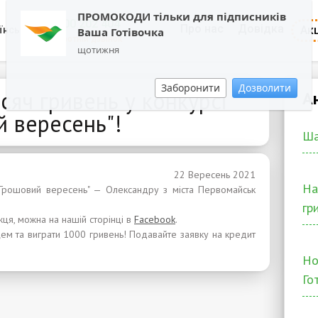
ПРОМОКОДИ тільки для підписників
0800 202 404
Про нас
Довідка
Акц
їнська
Ваша Готівочка
Зворотній дзвінок
щотижня
Заборонити
Дозволити
исяч гривень у конкурсі
А
й вересень"!
Ша
22 Вересень 2021
Ha
"Грошовий вересень" — Олександру з міста Первомайськ
гр
ця, можна на нашій сторінці в
Facebook
.
ем та виграти 1000 гривень! Подавайте заявку на кредит
Но
Го