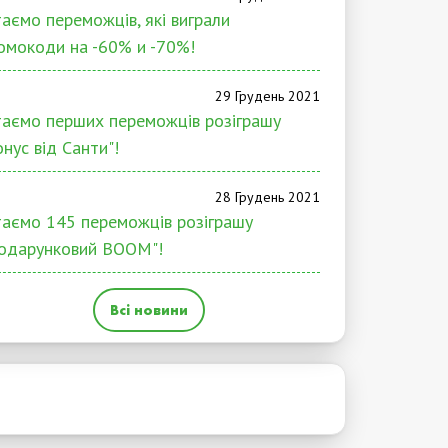
таємо переможців, які виграли
омокоди на -60% и -70%!
29 Грудень 2021
таємо перших переможців розіграшу
онус від Санти"!
28 Грудень 2021
таємо 145 переможців розіграшу
одарунковий BOOM"!
Всі новини