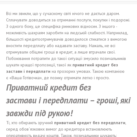
Всі ми звикли, що у сучасному світі нічого не дається даром.
Сплачувати доводиться за отриманні послуги, покупки і подорожі.
З одного боку, це специфіка ринкових відносин. З іншого -
можливість шахраям заробити на людській слабкості. Наприклад,
більшості кредитоотримувачів доводилося стикатися з вимогою
вностити передплату або надавати заставу. Нажаль, не всі
отримували обіцяні гроші в кредит, а лише втрачали свої.
Побоювання потрапити до такої ситуації змусило позичальників
шукати кращої пропозиції, такої як
приватний
кредит без
за
стави
і
п
ередплати
на прозорих умовах. Такою компанією
є «Ваша Готівочка», де позику отримати легко і просто.
Приватний
кредит без
за
стави
і
п
ередплати
–
гроші
,
які
завжди
п
ід
руко
ю
!
Ті, хто обирають зручний
приватний
кредит без
передплати
,
серед обов`язкових вимог до кредитора встановлюють
оперативність видачі коштів. Також, позичальники шукають: