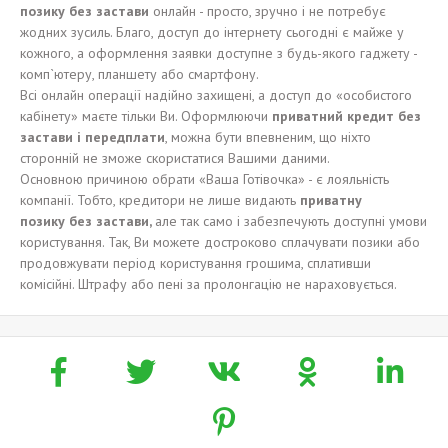
позику
без за
стави
онлайн - просто, зручно і не потребує
жодних зусиль. Благо, доступ до інтернету сьогодні є майже у
кожного, а оформлення заявки доступне з будь-якого гаджету -
комп`ютеру, планшету або смартфону.
Всі онлайн операції надійно захищені, а доступ до «особистого
кабінету» маєте тільки Ви. Оформлюючи
приватний
кредит без
за
стави
і
передплати
, можна бути впевненим, що ніхто
сторонній не зможе скористатися Вашими даними.
Основною причиною обрати «Ваша Готівочка» - є лояльність
компанії. Тобто, кредитори не лише видають
приватну
позику
без за
стави,
але так само і забезпечують доступні умови
користування. Так, Ви можете достроково сплачувати позики або
продовжувати період користування грошима, сплативши
комісійні. Штрафу або пені за пролонгацію не нараховується.