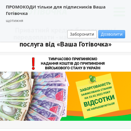
ПРОМОКОДИ тільки для підписників Ваша
Готівочка
щотижня
Приватний кредит без застави і
Заборонити
Дозволити
передоплати - найзатребуваніша
послуга від «Ваша Готівочка»