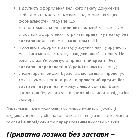
відсутність оформлення великого пакету документів.
Небагато хто має час і можливість дотриматися цих
формальностей. Радує те, що
сьогодні умови мікрокредитних компаній максимально
спростили оформлення і отримати
приватну
позику
без
за
стави
можна лише за паспортом і ІПН;
можливість оформити заявку у зручний чай і у зручному
місті. Така можливість уснує завдяки онлайн-сервісу. Це
означає, що Ви отримуєте
приватний
кредит без
за
стави
і
п
е
редплат
и
в Укра
ї
н
і
на власну картку;
високі гарантії видачі. Буває так, що компанія пропонує
лояльні умови, проте отримати
проватинй кр
едит без
за
стави
і
передплати
можуть лише одиниці. Деякі
кредитори беруть до уваги кредитні виписки, дохід та інші
фактори.
Ознайомившися з пропозиціями різних компаній, українці
віддають перевагу «Ваша Готівочка». Це не дивно, адже умови
компанії відповідють всім перерахованим вимогам клієнтів.
Приватна
позика
без за
стави
–