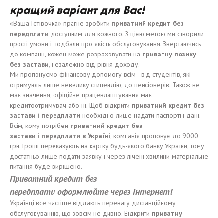
кращий
вар
і
ант для
В
ас!
«Ваша Готівочка» прагне зробити
приватний
кредит без
п
ередплати
доступним для кожного. З цією метою ми створили
прості умови і подбали про якість обслуговування. Звертаючись
до компанії, кожен може розраховувати на
приватну
позику
без за
стави
, незалежно від рівня доходу.
Ми пропонуємо фінансову допомогу всім - від студентів, які
отримують лише невелику стипендію, до пенсіонерів. Також не
має значення, офіційне працевлаштування має
кредитоотримувач або ні. Щоб відкрити
приватний
кредит без
за
стави
і
п
е
ред
плати
необхідно лише надати паспортні дані.
Всім, кому потрібен
приватний
кредит без
за
стави
і
п
е
ред
плати
в Укра
ї
н
і
, компанія пропонує до 9000
грн. Гроші переказують на картку будь-якого банку України, тому
достатньо лише подати заявку і через лічені хвилини матеріальне
питання буде вирішено.
Приватний
кредит без
пе
редплат
и
оформл
юйте
через
і
нтернет!
Українці все частіше віддають перевагу дистанційному
обслуговуванню, що зовсім не дивно. Відкрити
приватну