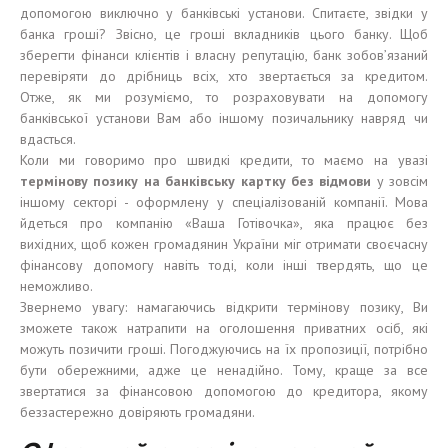
допомогою виключно у банківські установи. Спитаєте, звідки у
банка гроші? Звісно, це гроші вкладників цього банку. Щоб
зберегти фінанси клієнтів і власну репутацію, банк зобов’язаний
перевіряти до дрібниць всіх, хто звертається за кредитом.
Отже, як ми розуміємо, то розраховувати на допомогу
банківської установи Вам або іншому позичальнику навряд чи
вдасться.
Коли ми говоримо про швидкі кредити, то маємо на увазі
термінову
позику
на банк
і
вс
ь
ку карт
к
у без
відмови
у зовсім
іншому секторі - оформлену у спеціалізованій компанії. Мова
йдеться про компанію «Ваша Готівочка», яка працює без
вихідних, щоб кожен громадянин України міг отримати своєчасну
фінансову допомогу навіть тоді, коли інші твердять, що це
неможливо.
Звернемо увагу: намагаючись відкрити термінову позику, Ви
зможете також натрапити на оголошення приватних осіб, які
можуть позичити гроші. Погоджуючись на їх пропозиції, потрібно
бути обережними, адже це ненадійно. Тому, краще за все
звертатися за фінансовою допомогою до кредитора, якому
беззастережно довіряють громадяни.