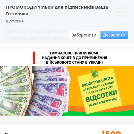
ПРОМОКОДИ тільки для підписників Ваша
Готівочка
щотижня
Проста у оформленні позика на картку
Заборонити
Дозволити
терміново без відмови - це реальність