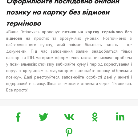
Оформлюйте
послідовно
онлайн
позику на картку без відмови
терміново
«Ваша Готівочка» пропонує
позики
на карт
ку
терміново
без
відмови
на простих та зрозумілих умовах. Розпочнемо з
найголовнішого пункту, який знімає більшість питань, - це
документи. Під час заповнення заявки знадобляться тільки
паспорт та ІПН. Алгоритм оформлення також не викличе проблем
у позичальників: спочатку вибирайте суму і період користування і
поруч з кредитним калькулятором натискайте кнопку «Отримати
позику». Далі реєструйтеся, заповнюйте особисті дані у анкеті і
відправляйте заявку. Фінанси зможете отримати через 15 хвилин.
Все просто!