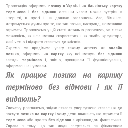
Пропозицію оформити
позику
в Україні
на
банківську
карт
к
у
терміново
і
без
відмови
останнім часом можна зустріти в
інтернеті, в пресі і на дошках оголошень. Але, більшість
дотримується думки про те, що такі позики, насправді, неможливо
отримати. Пропонуємо у цій статті детально розглянути, чи є така
можливість, як нею можна скористатися і як знайти кредитора,
який чесно і відкрито ставиться до клієнтів.
Окремо ми приділимо увагу такому аспекту як
онлайн
позика
,
оформити
на картку
яку всі можуть
без відмови
завжди
терміново
і, звісно, принципам її функціонування,
оформленню і умовам.
Як працює позика на картку
терміново без відмови і як її
видають?
Спочатку розглянемо, звідки взялося упереджене ставлення до
послуги
позика
на карт
к
у
і чому деякі вважають, що отримати її
терміново
або просто
без
відмови
є «різновидом фантастики».
Справа в тому, що такі люди зверталися за фінансовою