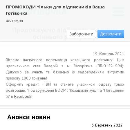
ПРОМОКОДИ тільки для підписників Ваша
Готівочка
щотижня
Продовжуємо підбивати підсумки
Заборонити
Дозволити
осіннього розіграшу!
19 Жовтень 2021
Вітаємо наступного переможця козацького розіграшу! Цим
щасливчиком став Валерій з м. Запоріжжя (ЛЛ-01521994).
Дякуємо за участь та бажаємо із задоволенням витратити
призову 1000 гривень!
Оформіть кредит і ВИ та станете учасником одразу трьох
розіграшів: "Подарунковий BOOM", "Козацький куш" та "Погашення
%" в
Facebook
!
Анонси новин
3 Березень 2022