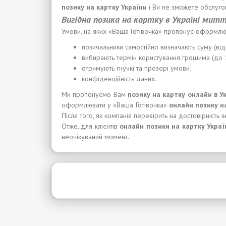
позику
на карт
ку
Укра
ї
н
и
і Ви не зможете обслугов
Вигідна позика на картку в Україні мит
Умови, на яких «Ваша Готівочка» пропонує оформл
позичальники самостійно визначають суму (ві
вибирають термін користування грошима (до 
отримують гнучкі та прозорі умови;
конфіденційність даних.
Ми пропонуємо Вам
позику
на карт
ку
онлайн в У
оформлювати у «Ваша Готівочка»
онлайн
позику
н
Після того, як компанія перевірить на достовірність 
Отже, для клієнтів
онлайн
позики
на карт
к
у Укра
ї
неочікуваний момент.