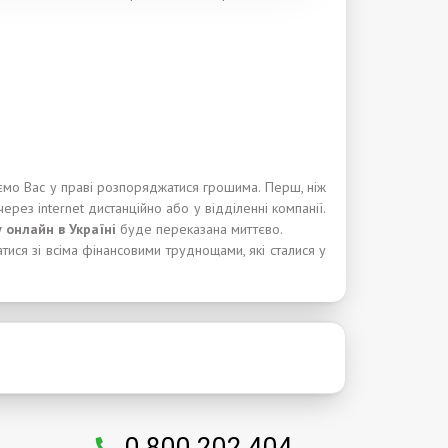
уємо Вас у праві розпоряджатися грошима. Перш, ніж
ерез internet дистанційно або у відділенні компанії.
у онлайн в Укра
ї
н
і
буде переказана миттєво.
тися зі всіма фінансовими труднощами, які сталися у
0 800 202 404