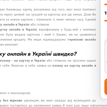
ли банківську картку (незалежно від того, якої вона платіжної
Т
віть через деякий час грошей на карточці все ще немає. Доки Ви
еся за новою карткою і отримаєте її, мине чимало часу. Єдиний
к
у онлайн в Укра
ї
н
і
або готівкою.
рт
ку
онлайн в Укра
ї
н
і
, верифіковану у будь-якій з платіжніх
ом була видана карточка і який її баланс, ми не цікавимося
ормлення кредиту. Ми лише підтверджуємо
термінові
онлайн
им клієнтам!
ку онлайн в Україні швидко?
позику -
на карт
к
у в Укра
ї
н
і
або готівкою, ми просимо наших
ро себе. Включає в себе заявка на
позику
на карт
к
у онлайн в
лієнт є пенсіонером).
у без
відмови
українцям, вік яких складає від вісімнадяти до
важно поставитися до заповнення заявки. В тому разі, якщо інформаці