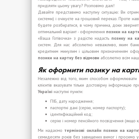
приділяти цьому увагу? Розповімо далі!
Давайте представимо наступну ситуацію: Ви отрима
системи) і очікуєте на грошовий переказ. Проте на
будете розбиратися, в чому причина, доки звернет
оптимальний варіант - оформлення
позики
на карт
«Ваша Готівочка» з радістю надасть
позику
на ка
систем. Для нас абсолютно неважливо, яким банк
кредитним минулим і цільовим призначенням оф
позики
на карт
к
у без
відмови
абсолютно всім наш
Як оформити позику на карт
Незалежно від того, яким способом оформлювати
клієнтів вказувати тільки достовірну інформацію п
Укра
ї
н
і
наступні пункти:
ПІБ, дату народження;
паспортні дані (серію, номер паспорту);
ідентифікаційний код;
серію і номер пенсійного посвідчення (якщо к
Ми надаємо
термінові
онлайн
позики
на карт
к
семидесяти років без завищених вимог і просимо у