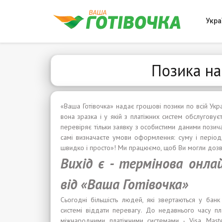
Укра
Позика на
«Ваша Готівочка» надає грошові позики по всій Укра
вона зразка і у якій з платіжних систем обслуговує
перевіряє тільки заявку з особистими даними позича
самі визначаєте умови оформлення: суму і період,
швидко і просто»! Ми працюємо, щоб Ви могли дозво
Вихід є - термінова онла
від
«Ваша Готівочка»
Сьогодні більшість людей, які звертаються у банк
системі віддати перевагу. До недавнього часу пл
міжнародними платіжними системами - Visa, Maste