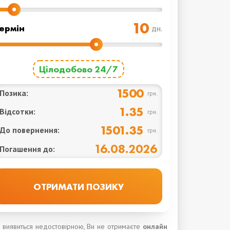
ермін
дн.
Цілодобово 24/7
1500
Позика:
грн.
1.35
Відсотки:
грн.
1501.35
До повернення:
грн.
16.08.2026
Погашення до:
я виявиться недостовірною, Ви не отримаєте
онлайн