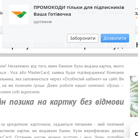
ПРОМОКОДИ тільки для підписників
0800 202 404
Про нас
Довідка
Акц
їнська
Ваша Готівочка
Зворотній дзвінок
щотижня
Заборонити
Дозволити
 картку онлайн в Україні будь-я
їні! Незалежно від того, яким банком була видана картка, якого
ться - Visa або MasterCard, заявка буде підтверджена! Компанія
льника, яка заповнюється через «Особистий кабінет» на сайті. Ви
 на які позичати гроші. Девіз роботи нашої компанії: «Гроші –
лити собі відпочити.
йн позика на картку без відмови
 за кредитною карточкою, задаються питанням - якій платіжній
астикові картки, які видавали банки, були верифіковані двома
rCard. Останнім часом можна зустріти і інші. Чому потрібно