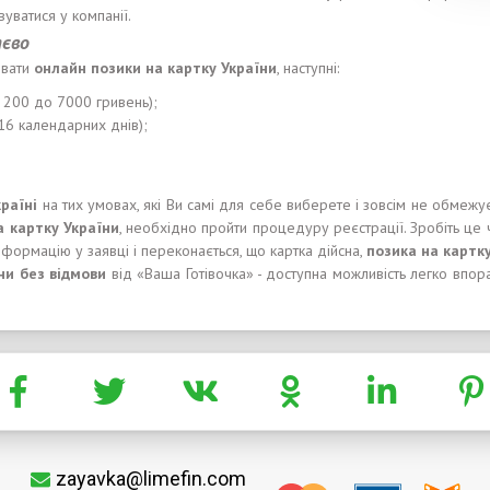
уватися у компанії.
тєво
ювати
онлайн позики на картку України
, наступні:
д 200 до 7000 гривень);
16 календарних днів);
кра
ї
н
і
на тих умовах, які Ви самі для себе виберете і зовсім не обмеж
а карт
к
у Укра
ї
н
и
, необхідно пройти процедуру реєстрації. Зробіть це ч
інформацію у заявці і переконається, що картка дійсна,
позика
на карт
к
н
и
без
відмови
від «Ваша Готівочка» - доступна можливість легко впора
zayavka@limefin.com