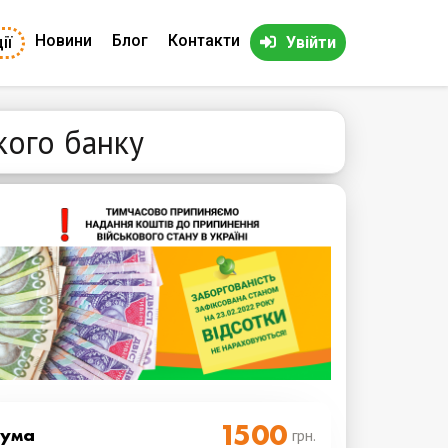
Новини
Блог
Контакти
ії
Увійти
кого банку
Cума
грн.