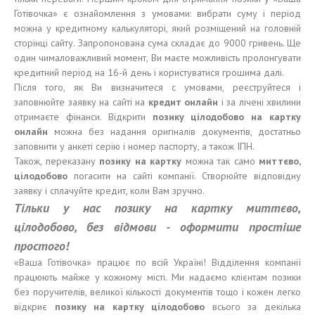
Готівочка» є ознайомлення з умовами: вибрати суму і період
можна у кредитному калькуляторі, який розміщений на головній
сторінці сайту. Запропонована сума складає до 9000 гривень. Ще
один чималоважливий момент, Ви маєте можливість пролонгувати
кредитний період на 16-й день і користуватися грошима далі.
Після того, як Ви визначитеся с умовами, реєструйтеся і
заповнюйте заявку на сайті на
кредит онлайн
і за лічені хвилини
отримаєте фінанси. Відкрити
позику
цілодобово
на карт
к
у
онлайн
можна без надання оригіналів документів, достатньо
заповнити у анкеті серію і номер паспорту, а також ІПН.
Також, переказану
позику
на карт
к
у
можна так само
м
иттєво
,
цілодобово
погасити на сайті компанії. Створюйте відповідну
заявку і сплачуйте кредит, коли Вам зручно.
Тільки у нас позику на картку миттєво,
цілодобово, без відмови - оформити простіше
простого!
«Ваша Готівочка» працює по всій Україні! Відділення компанії
працюють майже у кожному місті. Ми надаємо клієнтам позики
без поручителів, великої кількості документів тощо і кожен легко
відкриє
позику
на карт
к
у
цілодобово
всього за декілька