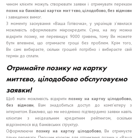
чином клієнти можуть створювати заявки і отримувати перекази
позик
на
банківські
карт
ки
миттєво
,
цілодобово
, без
відмови
і завищених вимог.
З моменту заснування «Ваша Готівочка», у українців з’явилася
можливість оформлювати мікрокредити. Сума, на яку можна
відкрити позику, не перевищує 9000 гривень, тому Ви можете
бути впевнені, що отримаєте гроші без проблем. Крім того,
Ви самі вибираєте, скільки грошей потрібно і вибираєте свій
термін до сплати.
Отримайте позику на картку
миттєво, цілодобово обслуговуємо
заявки!
Щоб мати можливість відкрити
позику
на карт
к
у
цілодобово,
без відмови
, Вам знадобиться доступ до комп’ютеру з
інтернетом. Важливо, що ми неодмінно підтвердимо заявки навіть
клієнтам з неідеальним кредитним рейтингом, оскільки
відрізнємося від банківських структур.
Оформлюючи
позику
на карт
к
у
цілодобово
, Ви отримуєте
тільки переваги. Першим кроком для отримання позики у «Ваша