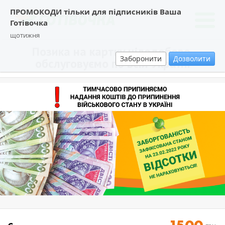
ПРОМОКОДИ тільки для підписників Ваша
Готівочка
щотижня
Позика на картку цілодобово,
Заборонити
Дозволити
обслуговуємо по всій Україні