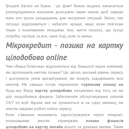
Грошей багато не буває - це факт! Кожна людина намагається
розпоряджатися власними доходами таким чином, щоб завжди
мати хоч трохи заощаджень для екстрених ситуацій. Звісно, такі
ситуації відрізняються і набагато краще, якщо вони пов’язані
тільки з позитивними емоціями. Але, життя показує, що гроші
потрібні, частіше за все, саме тоді, коли їх немає.
Мікрокредит - позика на картку
цілодобово
online
Чим «Ваша Готівочка» відрізняється від більшості інших компаній,
які пропонують миттєві позики? Це, звісно, високий рівень сервісу
і доступність умов кредитування, які можуть задовільнити всіх
клієнтів. Ми завжди готові переказати
термінову позику
на
будь-яку Вашу
карт
к
у
цілодобово
, незалежно від того, на які
цілі знадобилися фінанси. Забезпечити обслуговування клієнтів
24/7 по всій Україні, яке не зупиняється ні на одну хвилину, ми
змогли завдяки роботі online сервісу.
Коли з’явилася можливість зареєструватися через інтернет,
позичальники змогли отримувати
позики
фінансів
цілодобово
на карт
к
у онлайн
всього за декілька хвилин. Таким