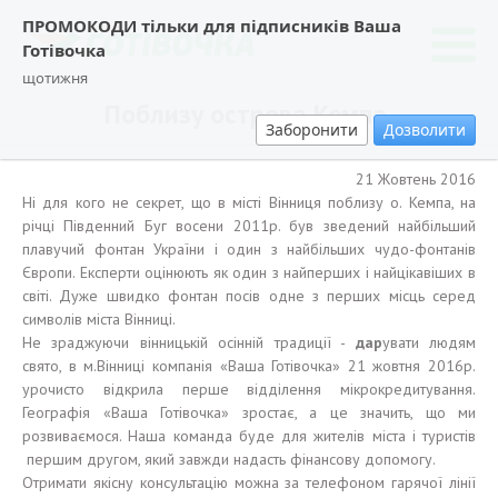
ПРОМОКОДИ тільки для підписників Ваша
Готівочка
щотижня
Поблизу острова Кемпа.
Заборонити
Дозволити
21 Жовтень 2016
Ні для кого не секрет, що в місті Вінниця поблизу о. Кемпа, на
річці Південний Буг восени 2011р. був зведений найбільший
плавучий фонтан України і один з найбільших чудо-фонтанів
Європи. Експерти оцінюють як один з найперших і найцікавіших в
світі. Дуже швидко фонтан посів одне з перших місць серед
символів міста Вінниці.
Не зраджуючи вінницькій осінній традиції -
дар
увати людям
свято, в м.Вінниці компанія «Ваша Готівочка» 21 жовтня 2016р.
урочисто відкрила перше відділення мікрокредитування.
Географія «Ваша Готівочка» зростає, а це значить, що ми
розвиваємося. Наша команда буде для жителів міста і туристів
першим другом, який завжди надасть фінансову допомогу.
Отримати якісну консультацію можна за телефоном гарячої лінії