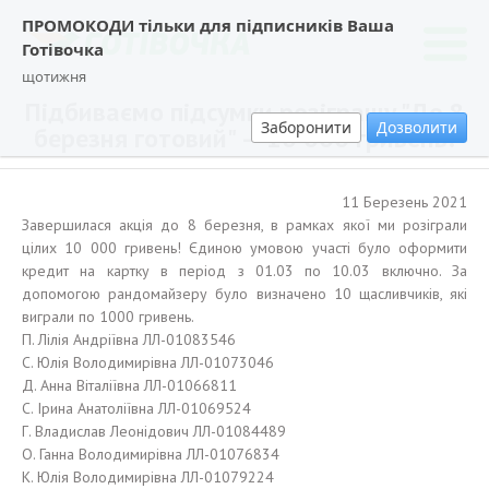
ПРОМОКОДИ тільки для підписників Ваша
Готівочка
щотижня
Підбиваємо підсумки розіграшу "До 8
Заборонити
Дозволити
березня готовий" — 10 000 гривень!
11 Березень 2021
Завершилася акція до 8 березня, в рамках якої ми розіграли
цілих 10 000 гривень! Єдиною умовою участі було оформити
кредит на картку в період з 01.03 по 10.03 включно. За
допомогою рандомайзеру було визначено 10 щасливчиків, які
виграли по 1000 гривень.
П. Лілія Андріївна ЛЛ-01083546
С. Юлія Володимирівна ЛЛ-01073046
Д. Анна Віталіївна ЛЛ-01066811
С. Ірина Анатоліївна ЛЛ-01069524
Г. Владислав Леонідович ЛЛ-01084489
О. Ганна Володимирівна ЛЛ-01076834
К. Юлія Володимирівна ЛЛ-01079224