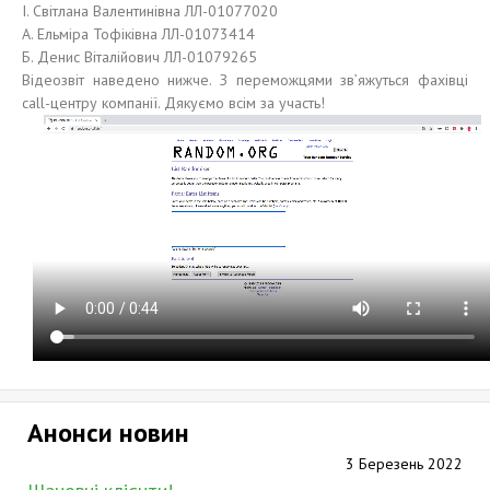
І. Світлана Валентинівна ЛЛ-01077020
А. Ельміра Тофіківна ЛЛ-01073414
Б. Денис Віталійович ЛЛ-01079265
Відеозвіт наведено нижче. З переможцями зв’яжуться фахівці
call-центру компанії. Дякуємо всім за участь!
Анонси новин
3 Березень 2022