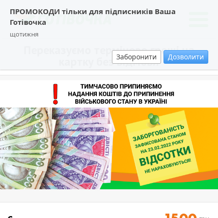
ПРОМОКОДИ тільки для підписників Ваша
Готівочка
щотижня
Переказуємо терміново гроші на
Заборонити
Дозволити
картку без відмови