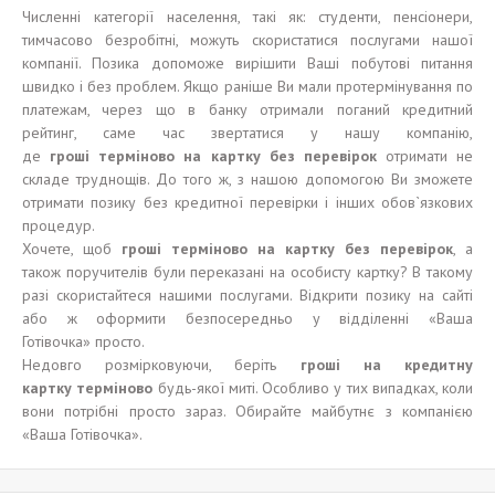
Численні категорії населення, такі як: студенти, пенсіонери,
тимчасово безробітні, можуть скористатися послугами нашої
компанії. Позика допоможе вирішити Ваші побутові питання
швидко і без проблем. Якщо раніше Ви мали протермінування по
платежам, через що в банку отримали поганий кредитний
рейтинг, саме час звертатися у нашу компанію,
де
гроші
терміново
на карт
к
у без п
е
р
е
в
і
рок
отримати не
складе труднощів. До того ж, з нашою допомогою Ви зможете
отримати позику без кредитної перевірки і інших обов`язкових
процедур.
Хочете, щоб
гроші терміново н
а карт
к
у без п
е
р
е
в
і
рок
, а
також поручителів були переказані на особисту картку? В такому
разі скористайтеся нашими послугами. Відкрити позику на сайті
або ж оформити безпосередньо у відділенні «Ваша
Готівочка» просто.
Недовго розмірковуючи, беріть
гроші
на кредитну
карт
к
у
терміново
будь-якої миті. Особливо у тих випадках, коли
вони потрібні просто зараз. Обирайте майбутнє з компанією
«Ваша Готівочка».