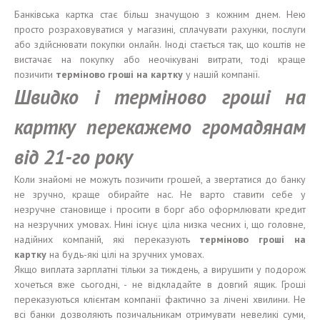
Банківська картка стає більш значущою з кожним днем. Нею
просто розраховуватися у магазині, сплачувати рахунки, послуги
або здійснювати покупки онлайн. Іноді стається так, що коштів не
вистачає на покупку або неочікувані витрати, тоді краще
позичити
терміново
гроші
на карт
к
у
у нашій компанії.
Швидко
і
терміново
гроші
на
карт
к
у пере
кажемо громадянам
від 21-го року
Коли знайомі не можуть позичити грошей, а звертатися до банку
не зручно, краще обирайте нас. Не варто ставити себе у
незручне становище і просити в борг або оформлювати кредит
на незручних умовах. Нині існує ціла низка чесних і, що головне,
надійних компаній, які переказують
терміново гроші
на
карт
к
у
на будь-які цілі на зручних умовах.
Якщо виплата зарплатні тільки за тиждень, а вирушити у подорож
хочеться вже сьогодні, - не відкладайте в довгий ящик. Гроші
переказуються клієнтам компанії фактично за лічені хвилини. Не
всі банки дозволяють позичальникам отримувати невеликі суми,