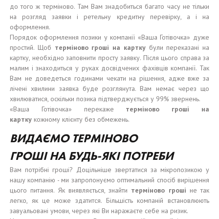
до того ж терміново. Там Вам знадобиться багато часу не тільки
на розгляд заявки і ретельну кредитну перевірку, а і на
оформлення.
Порядок оформлення позики у компанії «Ваша Готівочка» дуже
простий. Щоб
терміново
гроші
на карт
к
у
були переказані на
картку, необхідно заповнити просту заявку. Після цього справа за
малим і знаходиться у руках досвідчених фахівців компанії. Так
Вам не доведеться годинами чекати на рішення, адже вже за
лічені хвилини заявка буде розглянута. Вам немає через що
хвилюватися, оскільки позика підтверджується у 99% звернень.
«Ваша Готівочка» перекаже
терміново гроші
на
карт
к
у
кожному клієнту без обмежень.
В
И
ДА
ЄМО
ТЕРМІНОВО
ГРОШІ
НА
БУДЬ-ЯКІ ПОТРЕБИ
Вам потрібні гроші? Доцільніше звертатися за мікропозикою у
нашу компанію - ми запропонуємо оптимальний спосіб вирішення
цього питання. Як виявляється, знайти
терміново гроші
не так
легко, як це може здатится. Більшість компаній встановлюють
завуальовані умови, через які Ви наражаєте себе на ризик.