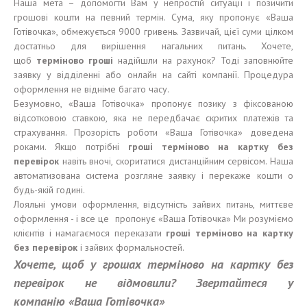
Наша мета – допомогти Вам у непростій ситуації і позичити
грошові кошти на певний термін. Сума, яку пропонує «Ваша
Готівочка», обмежується 9000 гривень. Зазвичай, цієї суми цілком
достатньо для вирішення нагальних питань. Хочете,
щоб
терміново гроші
надійшли на рахунок? Тоді заповнюйте
заявку у відділенні або онлайн на сайті компанії. Процедура
оформлення не відніме багато часу.
Безумовно, «Ваша Готівочка» пропонує позику з фіксованою
відсотковою ставкою, яка не передбачає скритих платежів та
страхування. Прозорість роботи «Ваша Готівочка» доведена
роками. Якщо потрібні
гроші
терміново
на карт
к
у без
п
еревірок
навіть вночі, скоритатися дистанційним сервісом. Наша
автоматизована система розгляне заявку і перекаже кошти о
будь-якій годині.
Лояльні умови оформлення, відсутність зайвих питань, миттєве
оформлення - і все це пропонує «Ваша Готівочка» Ми розуміємо
клієнтів і намагаємося переказати
гроші
терміново
на карт
к
у
без п
е
р
е
в
і
рок
і зайвих формальностей.
Хо
че
те,
щоб
у грошах
терміново н
а карт
к
у без
п
е
р
е
в
і
рок
не відмовили
?
Звертайтеся у
компанію
«Ваша Готівочка»