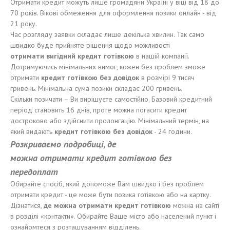
Отримати кредит можуть лише громадяни Україні у віці від 18 до
70 років. Вікові обмеження для оформлення позики онлайн - від
21 року.
Час розгляду заявки складає лише декілька хвилин. Так само
швидко буде прийняте рішення щодо можливості
отримати
в
и
г
і
дн
и
й кредит
готівкою
в нашій компанії.
Дотримуючись мінімальних вимог, кожен без проблем зможе
отримати
кредит
готівкою
без
довідок
в розмірі 9 тисяч
гривень. Мінімальна сума позики складає 200 гривень.
Скільки позичати – Ви вирішуєте самостійно. Базовий кредитний
період становить 16 днів, проте можна погасити кредит
достроково або здійснити пролонгацію. Мінімальний термін, на
який видають
кредит
готівкою
без
довідок
- 24 години.
Розкриваємо подробиці
, де
можн
а
отримати
кредит
готівкою
без
п
е
редоплат
Обирайте спосіб, який допоможе Вам швидко і без проблем
отримати кредит - це може бути позика готівкою або на картку.
Дізнатися,
де можн
а
отримати
кредит
готівкою
можна на сайті
в розділі «контакти». Обирайте Ваше місто або населений пункт і
ознайомтеся з розташуванням відділень.