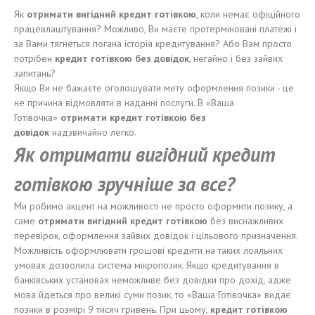
Як
отримати
вигідний
кредит
готівкою
, коли немає офіційного
працевлаштування? Можливо, Ви маєте протерміновані платежі і
за Вами тягнеться погана історія кредитування? Або Вам просто
потрібен
кредит
готівкою
без
довідок
, негайно і без зайвих
запитань?
Якщо Ви не бажаєте оголошувати мету оформлення позики - це
не причина відмовляти в наданні послуги. В «Ваша
Готівочка»
отримати
кредит
готівкою б
ез
довідок
надзвичайно легко.
Як отримати вигідний кредит
готівкою зручніше за все?
Ми робимо акцент на можливості не просто оформити позику, а
саме
отримати ви
г
і
дн
и
й кредит
готівкою
без виснажливих
перевірок, оформлення зайвих довідок і цільового призначення.
Можливість оформлювати грошові кредити на таких лояльних
умовах дозволила система мікропозик. Якщо кредитування в
банківських установах неможливе без довідки про дохід, адже
мова йдеться про великі суми позик, то «Ваша Готівочка» видає
позики в розмірі 9 тисяч гривень. При цьому,
кредит
готівкою