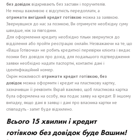
без
довідок
відкривають без застави і поручителів.
Не менш важливою є відсутність передоплати, а
отримати
в
и
г
і
дн
и
й кредит
готівкою
можна за заявкою.
Звернувшися до нас за позикою, Ви отримуєте необхідну суму
швидше, ніж за півгодини.
Для оформлення кредиту необхідно тільки звернутися до
відділення або пройти реєстрацію онлайн. Незважаючи на те, що
«Ваша Готівочка» не робить кредитної перевірки клієнта і видає
позики без довідок про дохід, для подальшого підтвердження
заявки необхідно надати паспортні, контактні дані і
ідентифікаційний номер.
Окрім можливості
отримати
кредит
готівкою
, без
довідок
можна оформити і кредит на пластикову картку,
зазначивши її реквізити. Вкрай важливо, щоб пластикова картка
була оформлена на особу, яка подає заяву на кредит. В іншому
випадку, якщо дані в заявці і дані про власника картки не
співпадуть - запит буде відхилено.
В
сього
15
хвилин і
кредит
готівкою
без
довідок
буде Ваш
им
!