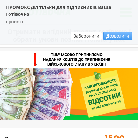
ПРОМОКОДИ тільки для підписників Ваша
Готівочка
щотижня
Отримати вигідний кредит готівкою і
Заборонити
Дозволити
обрати умови позики можна у нас