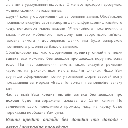
сплатити з урахуванням відсотків. Отже, все прозоро і зрозуміло,
жодних скритих платежів немає.
Другий крок у оформленні - це заповнення заявки. Обов’язково
правильно вказуйте свої паспортні дані, цифри ідентифікаційного
коду, пенсіонери мають вказати №-пенсійного посвідчення, а
також номер мобільного телефону для зворотнього зв’язку.
Головна вимога - достовірність даних, яка буде запорукою
позитивного рішення за Вашою заявкою.
Обов’язковою під час оформлення
кредиту онлайн
є тільки
заявка
, все можливо
без довідки про доходи
, поручительства
тощо. Під час заповнення анкети, також вказуйте реквізити
карточки, на рахунок якої мають надійти фінанси. Якщо Вам
зручніше оформлювати позики у готівковій формі, звертайтеся у
представництва мережі «Ваша Готівочка» і заповнюйте заявку
там.
Час, за який Ваш
кредит онлайн заявка без довідки про
доходи
буде підтверджена, складає до 15-ти хвилин. По
закінченню цього невеличкого проміжку часу, на картку буде
переказана необхідна Вам сума.
Взяти кредит онлайн без довідки про доходи -
легка
і зрозуміла
процедура