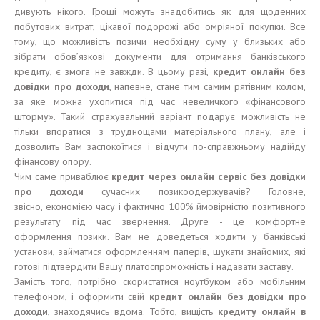
дивують нікого. Гроші можуть знадобитись як для щоденних
побутових витрат, цікавої подорожі або омріяної покупки. Все
тому, що можливість позичи необхідну суму у близьких або
зібрати обов’язкові документи для отримання банківського
кредиту, є змога не завжди. В цьому разі,
кредит онлайн без
довідки про доходи
, напевне, стане тим самим рятівним колом,
за яке можна ухопитися під час невеличкого «фінансового
шторму». Такий страхувальний варіант подарує можливість не
тільки впоратися з труднощами матеріального плану, але і
дозволить Вам заспокоїтися і відчути по-справжньому надійду
фінансову опору.
Чим саме приваблює
кредит
через
онлайн
сервіс
без довідки
про доходи
сучасних позикоодержувачів? Головне,
звісно, економією часу і фактично 100% ймовірністю позитивного
результату під час звернення. Друге - це комфортне
оформлення позики. Вам не доведеться ходити у банківські
установи, займатися оформленням паперів, шукати знайомих, які
готові підтвердити Вашу платоспроможність і надавати заставу.
Замість того, потрібно скористатися ноутбуком або мобільним
телефоном, і оформити свій
кредит онлайн без довідки
про
доходи
, знаходячись вдома. Тобто, вищість
кредиту онлайн в