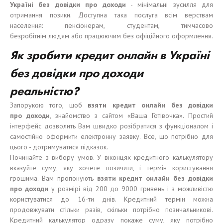
Україні без довідки про доходи
- мінімальні зусилля для
отримання позики. Доступна така послуга всім верствам
населення: пенсіонерам, студентам, тимчасово
безробітнім людям або працюючим без офіційного оформлення.
Як зробити кредит онлайн в Україні
без довідки про доходи
реальністю?
Запорукою того, щоб
взяти кредит онлайн без довідки
про доходи
, знайомство з сайтом «Ваша Готівочка». Простий
інтерфейс дозволить Вам швидко розібратися з функціоналом і
самостійно оформити електронну заявку. Все, що потрібно для
цього - дотримуватися підказок.
Починайте з вибору умов. У віконцях кредитного калькулятору
вказуйте суму, яку хочете позичити, і термін користування
грошима. Вам пропонують
взяти кредит онлайн без довідки
про доходи
у розмірі від 200 до 9000 гривень і з можливістю
користуватися до 16-ти днів. Кредитний термін можна
продовжувати стільки разів, скільки потрібно позичальникові.
Кредитний калькулятор одразу покаже суму, яку потрібно