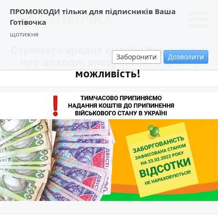
ПРОМОКОДИ тільки для підписників Ваша
Готівочка
щотижня
Отримати кредит онлайн без довідки
Заборонити
Дозволити
про доходи: використайте просту
можливість!