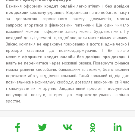
Бажання оформити
кредит онлайн
легко втілити і
без довідки
про доходи
кожному українцю. Витративши на це небагато часу і
за допомогою спрощенного пакету документів, можна
запросто впоратися з фінансовими питаннями. Ще один чимало
важливий момент - оформити заявку можна будь-якої миті. І у
вихідний день, і увечері - цілодобово, коли маєте вільну хвилину.
Звісно, компанія не нараховує прихованих відсотків, адже чесно і
прозоро ставиться до позикоодержувачів. І Ви вільно
можете
оформит
и
кредит онлайн без довідки про доходи
, і
навіть не перейматися через можливі ризики. Повернути фінанси
можна різними способами: банківським платежем, безготівковим
переказом або у відділенні компанії. Такий лояльний підхід дає
позичальника максимальну свободу, дозволяє економити свій час
і сплачувати як їм зручно. Завдяки явній простоті і доступності
популярної послуги, інтерес до мікрокредитування стрімко
зростає.