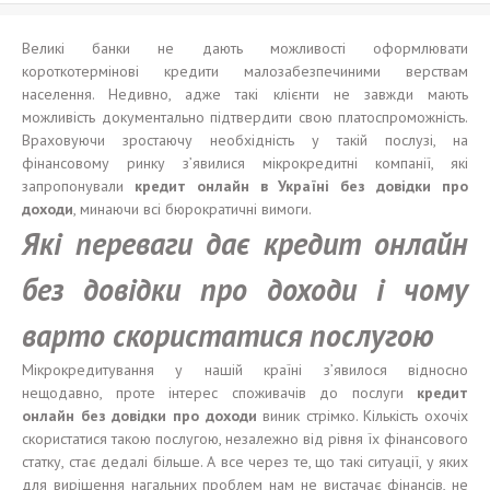
Великі банки не дають можливості оформлювати
короткотермінові кредити малозабезпечиними верствам
населення. Недивно, адже такі клієнти не завжди мають
можливість документально підтвердити свою платоспроможність.
Враховуючи зростаючу необхідність у такій послузі, на
фінансовому ринку з’явилися мікрокредитні компанії, які
запропонували
кредит онлайн в Україні без довідки про
доходи
, минаючи всі бюрократичні вимоги.
Які переваги дає кредит онлайн
без довідки про доходи і чому
варто скористатися послугою
Мікрокредитування у нашій країні з’явилося відносно
нещодавно, проте інтерес споживачів до послуги
кредит
онлайн без довідки про
доходи
виник стрімко. Кількість охочіх
скористатися такою послугою, незалежно від рівня їх фінансового
статку, стає дедалі більше. А все через те, що такі ситуації, у яких
для вирішення нагальних проблем нам не вистачає фінансів, не