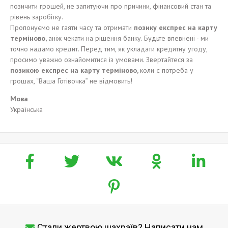
позичити грошей, не запитуючи про причини, фінансовий стан та
рівень заробітку.
Пропонуємо не гаяти часу та отримати
позику ек
спрес на карту
терміново,
аніж чекати на рішення банку. Будьте впевнені - ми
точно надамо кредит. Перед тим, як укладати кредитну угоду,
просимо уважно ознайомитися із умовами. Звертайтеся за
позикою
е
кспрес на карту
терміново,
коли є потреба у
грошах, “Ваша Готівочка” не відмовить!
Мова
Українська
Стали жертвою шахраїв? Написати нам