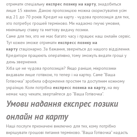
отримати спеціальну
експрес
позику на карту
, знадобиться
лише 15 хвилин. Даною пропозицією можна скористуватия усім
від 21 до 70 років. Кредит на карту - чудова пропозиція для тих,
хто потребує грошей терміново. Ми надаємо гнучкі умовия,
мінімальну ставку та миттєву видачу позики.
Саме для тих, хто не має багато часу і працює наш онлайн сервіс.
Тут кожен зможе отримати
експресс
позику на
карту
стаціонарно. За бажання, зверніться до нашого відділення.
Кредитори працюють оперативно, тому зможуть видати гроші у
день звернення.
Хіба це не чудова пропозиція? Якщо раніше, мікропозики
видавали лише готівкою, то тепер і на картку. Саме “Ваша
Готівочка” зробила оформленя простим та доступним кожному
українцю. Коли потрібна
е
кспресс
позика
на карту
,
на яку
немає часу чекати, звертайтеся до “Ваша Готівочка”.
Умови надання експрес позики
онлайн на карту
Наші послуги призначені виключно для тих, кому потрібно
вирішувати грошові питання терміново. “Ваша Готівочка” надасть