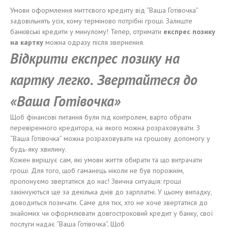
Умови оформлення миттєвого кредиту від “Ваша Готівочка”
задовільнять усіх, кому терміново потрібні гроші. Залиште
банківські кредити у минулому! Тепер, отримати
е
кспрес
позику
на карт
к
у
можна одразу після звернення.
Відкрити е
кспрес
позику
на
карт
к
у легко
.
Звертайтеся до
«Ваша Готівочка»
Щоб фінансові питання були під контролем, варто обрати
перевіренного кредитора, на якого можна розраховувати. З
“Ваша Готівочка” можна розраховувати на грошову допомогу у
будь-яку хвилину.
Кожен вирішує сам, які умови життя обирати та що витрачати
гроші. Для того, щоб гаманець ніколи не був порожнім,
пропонуємо звертатися до нас! Звична ситуація: гроші
закінчуються ще за декілька днів до зарплатні. У цьому випадку,
доводиться позичати. Саме для тих, хто не хоче звертатися до
знайомих чи оформлювати довгостроковий кредит у банку, свої
послуги надає “Ваша Готівочка”. Щоб