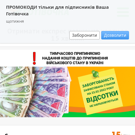
ПРОМОКОДИ тільки для підписників Ваша
Готівочка
щотижня
Отримати експрес позику на карту за
Заборонити
Дозволити
15 хвилин