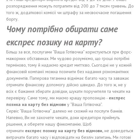
розпорядження можуть потрапити від 200 до 7 тисяч гривень. До
того ж, додаткової комісії чи штрафу за несвоєчасне погашення
боргу.
Чому потрібно обирати саме
експрес позику на карту?
Більш за все, послугами “Ваша Готівочка” користуються при форс-
мажорних обставинах. Ми чудово розуміємо, що гроші потрібні
терміново, тому й надаємо кредит миттєво. Сьогодні не у кожній
фінансовій компанії можна позичити без надання різноманітних
документів. Паперова тяганина віднімає багато часу та заважає
отримати фінансову допомогу дійсно швидко. До того ж, не у
всіх є бажання збирати довідки, шукати поручителя та чекати на
перевірку. Саме тому, ми маємо кращу пропозицію -
е
кспрес
позика
на карту без
відмови
у “Ваша Готівочка”.
Сервіс “Ваша Готівочка” далеко не схожий на послуги банків.
Напевно, Ви не захочете чекати, доки кредитори приймуть
рішення, а оберете нашу фінкомпанію. Щоб
отримати
е
кспрес
позику
на карту без
відмови,
не доведеться
витрачати багато часу і відповідати на безліч запитань. Ми готові