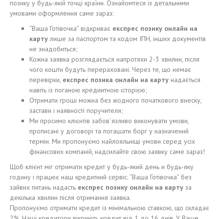
позику у будь-якій точці країни. Ознайомтеся із детальними
умовами оформлення саме зараз:
“Ваша Готівочка” відкриває
е
кспрес
позику
онлайн на
карту
лише за паспортом та кодом ІПН, інших документів
не знадобиться;
Кожна заявка розглядається напротяхи 2-3 хвилин, після
чого кошти будуть перераховані. Через те, що немає
перевірки,
е
кспрес
позика
онлайн на карту
надається
навіть із поганою кредиитною історією;
Отримати гроші можна без жодного початкового внеску,
застави і наявності поручителя;
Ми просимо клієнтів забов`язливо виконувати умови,
прописані у договорі та погашати борг у назначений
термін. Ми пропонуємо найлояльніщі умови серед усіх
фінансових компаній, надсилайте свою заявку саме зараз!
Щоб клієнт міг отримати кредит у будь-який день и будь-яку
годину і працює наш кредитний сервіс. “Ваша Готівочка” без
зайвих питань надасть
е
кспрес
позику
онлайн на карту
за
декілька хвилин після отримання заявка.
Пропонуємо отримати кредит із мінімальною ставкою, що складає
2%. Наші кредитори вікриють кредит від 1 до 16 днів. У Ваше