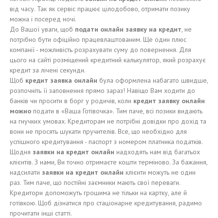
від часу. Так як сервіс працює цілодобово, отримати позику
можна і посеред ночі.
До Вашої уваги, щоб
подат
и
онлайн заявку на кредит
, не
потрібно бути офіційно працевлаштованим. Ще один плюс
компанії - можливість розрахувати суму до повернення. Для
цього на сайті розміщений кредитний калькулятор, який розрахує
кредит за лічені секунди.
Щоб
кредит заявка онлайн
була оформлена набагато швидше,
розпочніть її заповнення прямо зараз! Навіщо Вам ходити до
банків чи просити в борг у родичів, коли
кредит заявку онлайн
можно
подати в «Ваша Готівочка». Тим паче, всі позики видають
на гнучких умовах. Кредиторам не потрібні довідки про дохід та
вони не просять шукати пручителів. Все, що необхідно для
успішного кредитування - паспорт з номером платника податків.
Щодня
заявки на кредит онлайн
надходять нам від багатьох
клієнтів. З нами, Ви точно отримаєте кошти терміново. За бажання,
надсилати
заявки на кредит онлайн
клієнти можуть не один
раз. Тим паче, що постійні заємники мають свої переваги.
Кредитори допоможуть грошима не тільки на картку, але й
готівкою. Щоб дізнатися про стаціонарне кредитування, радимо
прочитати інші статті.