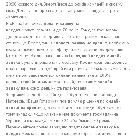
20:00 кожного дня. Звертайтеся до офісів компаніїї в своєму
місті. Детальніше про місце розташування знайдете в розділі
«Контакти».
В «Ваша Готівочка»
подат
и
заявку на
кредит
можуть граждяни до 70 років. Тому, за грошовою
допомогою до нас звертаються клієнти з різним фінансовим
становище. Перед тим, як
подат
и
заявку на кредит
, необхідно
вказати діючий номер телефону та підтвердити оформлення.
Клієнтам необхідно заповнити всі поля, щоб
кредит онлайн
заявка
була відправлена на обробку. Кредиторам знадобиться
всього пара хвилин, щоб прийняти рішення. Не має значення, для
яких витрат заповнюється
онлайн заявка
, але зі 100%
впевненістю Ви отримаєте кошти. Відправляйте
онлайн
заявку
нам, конфіденційність гарантована.
Звертаючись до банків, Ви довго будете чекати відповіді.
Натомість, «Ваша Готівочка» повідомляє рішення по
онлайн
заяв
ці
на кредит
одразу ж. Відмова в кредиті буде лише в
тому випадку, якщо клієнт не має документів громадянина
України чи вік складає менше 21 або більше 70 років.
Переконайтеся прямо зараз, що подати
онлайн заявку на
кредит
можна навіть зі «зіпсованою» історією кредитування та