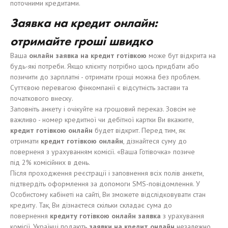
поточними кредитами.
Заявка на кредит онлайн:
отримайте гроші швидко
Ваша
онлайн заявка на кредит
готівкою
може бут відкрита на
будь-які потреби. Якщо клієнту потрібно щось придбати або
позичити до зарплатні - отримати гроші можна без проблем.
Суттєвою перевагою фінкомпанії є відсутність застави та
початкового внеску.
Заповніть анкету і очікуйте на грошовий переказ. Зовсім не
важливо - номер кредитної чи дебітної картки Ви вкажите,
кредит
готівкою
онлайн
будет відкрит. Перед тим, як
отримати
кредит
готівкою
онлайн
, дізнайтеся суму до
поверненя з урахуванням комісії. «Ваша Готівочка» позиче
під 2% комісійних в день.
Після проходження реєстрації і заповнення всіх полів анкети,
підтвердіть оформлення за допомоги SMS-повідомлення. У
Особистому кабінеті на сайті, Ви зможете відслідковувати стан
кредиту. Так, Ви дізнаєтеся скільки складає сума до
повернення
кредит
у
готівкою
онлайн заявка
з урахування
комісії. Українці подають
з
аявки на кредит онлайн
незалежно