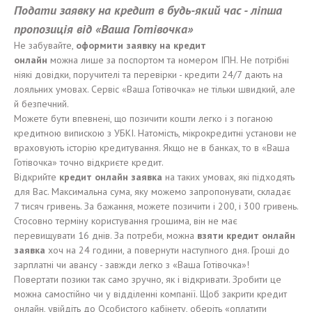
Подат
и
заявку на кредит в
будь-який час
- л
іпша
пр
опозиція
від
«Ваша Готівочка»
Не забувайте,
оформит
и
заявку на кредит
онлайн
можна лише за поспортом та номером ІПН. Не потрібні
ніякі довідки, поручителі та перевірки - кредити 24/7 дають на
лояльних умовах. Сервіс «Ваша Готівочка» не тільки швидкий, але
й безпечний.
Можете бути впевнені, що позичити кошти легко і з поганою
кредитною випискою з УБКІ. Натомість, мікрокредитні установи не
враховують історію кредитування. Якщо не в банках, то в «Ваша
Готівочка» точно відкриєте кредит.
Відкрийте
кредит онлайн заявка
на таких умовах, які підходять
для Вас. Максимальна сума, яку можемо запропонувати, складає
7 тисяч гривень. За бажання, можете позичити і 200, і 300 гривень.
Стосовно терміну користування грошима, він не має
перевищувати 16 днів. За потреби, можна
взят
и
кредит онлайн
заявка
хоч на 24 години, а повернути наступного дня. Гроші до
зарплатні чи авансу - завжди легко з «Ваша Готівочка»!
Повертати позики так само зручно, як і відкривати. Зробити це
можна самостійно чи у відділенні компанії. Щоб закрити кредит
онлайн, увійдіть до Особистого кабінету, оберіть «оплатити