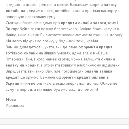
кредит» та вкажіть реквізити картки. Бажаючим закрити
заявку
онлайн на кредит
в офісі, потрібно надати оригінал паспорту та
повернути нараховану суму.
Сьогодні багатьом відомо про
кредит
и
онлайн заявки
, тому і
Ви спробуйте взяти позику безготівково. Навіщо брати кредит в
банку, якщо з нами Ви зможете зекономит час та гроші на дорогу.
Ми легко відкриємо позику у будь-якій точці країни.
Вам не доведеться шукати, як і де саме
оформит
и
кредит
готівкою
онлайн
на ліпших умовах, адже все є в «Ваша
Готівочка». Тим, в кого немає картки, можна залишити
онлайн
заявку на кредит
, а отримати готівку у найближчому відділенні.
Вирішувати, звичайно, Вам, але погодьтеся -
онлайн заявка
кредит
це зручно. Бажаючі
оформит
и
кредит онлайн в
Укра
ї
н
і
нічим не ризикують, якщо звернуться до нас. Обирайте
суму та період, а ми лише будемо раді допомогти!
Мова
Українська