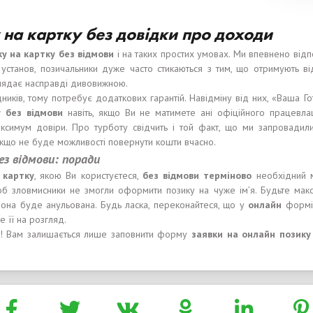
на картку без довідки про доходи
у на картку без відмови
і на таких простих умовах. Ми впевнено ві
х установ, позичальники дуже часто стикаються з тим, що отримують ві
глядає насправді дивовижною.
ків, тому потребує додаткових гарантій. Навідміну від них, «Ваша Гот
у без відмови
навіть, якщо Ви не матимете ані офіційного працевла
аксимум довіри. Про турботу свідчить і той факт, що ми запровадил
кщо не буде можливості повернути кошти вчасно.
з відмови: п
оради
ю
картку
, якою Ви користуєтеся,
без відмови терміново
необхідний м
щоб зловмисники не змогли оформити позику на чуже ім’я. Будьте мак
она буде анульована. Будь ласка, переконайтеся, що у
онлайн
формі
те її на розгляд.
ко! Вам залишається лише заповнити форму
заявки на онлайн позику