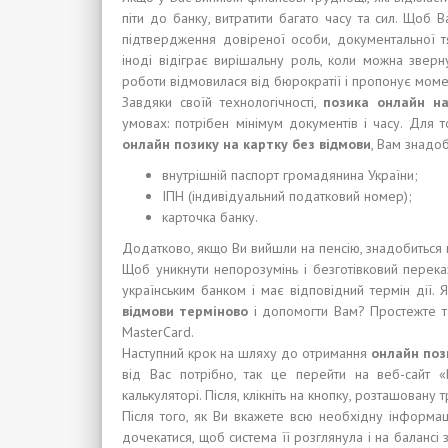
піти до банку, витратити багато часу та сил. Щоб В
підтвердження довіреної особи, документальної тя
іноді відіграє вирішальну роль, коли можна зверн
роботи відмовилася від бюрократії і пропонує мом
Завдяки своїй технологічності,
позика онлайн на
умовах: потрібен мінімум документів і часу. Для т
онлайн позику на картку без відмови
, Вам знадо
внутрішній паспорт громадянина України;
ІПН (індивідуальний податковий номер);
карточка банку.
Додатково, якщо Ви вийшли на пенсію, знадобиться 
Щоб уникнути непорозумінь і безготівковий перек
українським банком і має відповідний термін дії.
відмови терміново
і допомогти Вам? Простежте та
MasterCard.
Наступний крок на шляху до отримання
онлайн поз
від Вас потрібно, так це перейти на веб-сайт 
калькуляторі. Після, клікніть на кнопку, розташовану 
Після того, як Ви вкажете всю необхідну інформац
дочекатися, щоб система її розглянула і на балансі