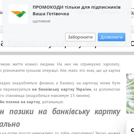
ПРОМОКОДИ тільки для підписників
0800 202 404
Про нас
Довідка
Акц
їнська
Ваша Готівочка
Зворотній дзвінок
щотижня
Заборонити
Дозволити
а банківську картку України - м
астиною життя кожної людини. На них ми отримуємо зарплату,
різноманітні грошові операції. Але, мало хто знає, що ця картка
адно знадобляться фінанси, а балансу на карточці може бути
кі переказуються
на банківську картку України
, за допомогою
ого становища (знадобиться максимум 15 хвилин).
йн позик
а
на картку
, детальніше.
 позики на банківську картку
ально
и на потім просто неможливо, то дійте оперативно! Звісно, можна