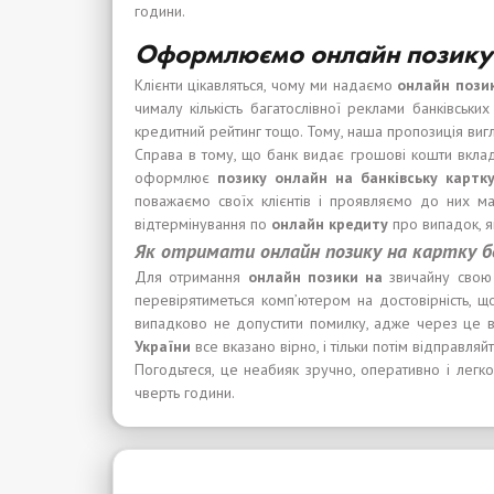
години.
Оформлюємо онлайн позику 
Клієнти цікавляться, чому ми надаємо
онлайн позик
чималу кількість багатослівної реклами банківськи
кредитний рейтинг тощо. Тому, наша пропозиція ви
Справа в тому, що банк видає грошові кошти вкладни
оформлює
позику онлайн на банківську картк
поважаємо своїх клієнтів і проявляємо до них м
відтермінування по
онлайн кредиту
про випадок, я
Як отримати онлайн позику на картку бе
Для отримання
онлайн позики на
звичайну сво
перевірятиметься комп’ютером на достовірність, 
випадково не допустити помилку, адже через це в
України
все вказано вірно, і тільки потім відправляй
Погодьтеся, це неабияк зручно, оперативно і лег
чверть години.