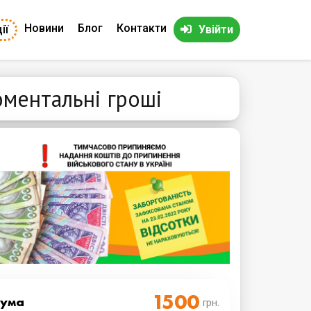
Новини
Блог
Контакти
ії
Увійти
оментальні гроші
Cума
грн.