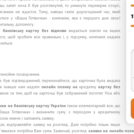
аш запит хоча б був розглянутий, то уникнути перевірки історії,
ганини не вдастся. Тому, навіщо гаяти дорогоцінний час, який
Т
утися у «Ваша Готівочка» - компанію, яка з першого дня своєї
ентальну допомогу.
 банківську картку без відмови
видається зовсім на інших
ого, щоб зробити все правильно і, у підсумку, компанія надала
бляться:
пенсійне посвідчення.
аз був підтверджений, переконайтеся, що карточка була видана
 Як інакше нам надати
онлайн позику на
кредитну
картку без
кож за тим, щоб на карточці був зображений логотип Visa або
ики на банківську картку України
також елементарний: все, що
«Ваша Готівочка» і визначити суму з періодом у кредитному
трохи нижче і заповніть заявку.
ію, відправляйте заявку на розгляд. Далі потрібно тільки лише
 з’явилася потрібна Вам сума. Зазвичай, розгляд
заявки на онлайн пози