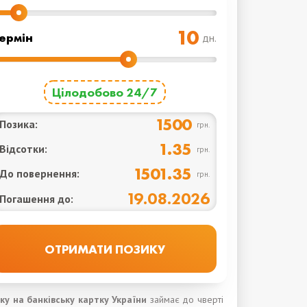
ермін
дн.
Цілодобово 24/7
1500
Позика:
грн.
1.35
Відсотки:
грн.
1501.35
До повернення:
грн.
19.08.2026
Погашення до:
ку на банківську картку України
займає до чверті