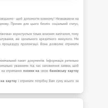
дповідаємо - щоб допомогти кожному! Незважаючи на
дмову. Причин для цього безліч: соціальний статус,
івочка» користується тільки власним капіталом, тому
штування, ані ідеального кредитного минулого. Ми
и процедуру пролонгації. Вона дозволяє отримати
інімальний пакет документів. Інформація ретельно
симально уважними під час заповнення заявки, щоб
 на отримання
позики
на
свою
банківську картку
 на картку
і отримати потрібну Вам суму всього за