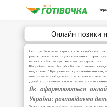
Укра
Онлайн позики н
Сьогодні банківські картки стали невід'ємною ч
розраховуємося за покупки в магазинах і проводимо 
може стати Вашим «рятівним колом» скрутної миті.
Що робити, коли Вам або Вашим близьким невідкл
недостатньо? Врятувати зможуть
онлайн позики
,
я
яких Ви легко знайдете вихід зі скрутного фінансов
Давайте розглянемо основні переваги, які має
онла
Як оформлюються онлайн
України:
розповідаємо дет
Якщо у Вас виникли фінансові труднощі, які відкласт