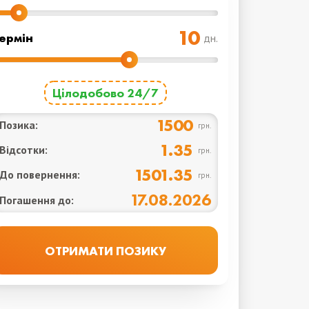
ермін
дн.
Цілодобово 24/7
1500
Позика:
грн.
1.35
Відсотки:
грн.
1501.35
До повернення:
грн.
17.08.2026
Погашення до: