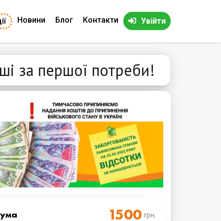
Новини
Блог
Контакти
ії
Увійти
оші за першої потреби!
Cума
грн.