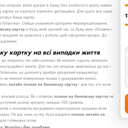
рез інтернет, взяти кредит в банку без особистого візиту майже
ну картку не вдасться отримати дистанційно. Для цього все одно
Т
луговує Вашу картку.
а Готівочка». Ставши учасником програми мікрокредитування,
і
вс
ьку
карт
ку
в будь-який зручний час, за будь-яких обставин і
ий вихідний чи зриватися з роботи, щоб оформити кредит. До
ідділення.
ку картку на всі випадки життя
до інтернету. На сайті компанії, Ви можете одразу натиснути
еєстраційної анкети. Для тих, хто вперше звертається до нас і
отівочка», на допомогу прийде кредитний калькулятор.
ти на момент повернення позики з урахуванням комісії.
вають
онлайн позики
на банк
і
вс
ь
ку карт
ку
і для тих, хто хоче
власний розсуд. Як і готівкою,
позики
на банк
і
вс
ь
ку карт
к
у
не
доступний розмір кредиту складає 200 гривень.
єнтів є можливість продовжити користуватися грошима після
ладає 2% від суми, на яку була відкрита
позика
онлайн на
і для готівкових позик.
к
у Укра
ї
ны без проблем