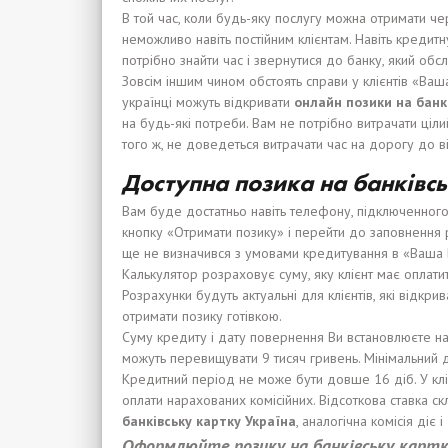
В той час, коли будь-яку послугу можна отримати че
неможливо навіть постійним клієнтам. Навіть кредит
потрібно знайти час і звернутися до банку, який обс
Зовсім іншим чином обстоять справи у клієнтів «Ваш
українці можуть відкривати
онлайн позики
на банк
на будь-які потреби. Вам не потрібно витрачати ціл
того ж, не доведеться витрачати час на дорогу до в
Доступна позика на банківсь
Вам буде достатньо навіть телефону, підключенного 
кнопку «Отримати позику» і перейти до заповнення р
ще не визначився з умовами кредитування в «Ваша Г
Калькулятор розраховує суму, яку клієнт має оплати
Розрахунки будуть актуальні для клієнтів, які відкри
отримати позику готівкою.
Суму кредиту і дату повернення Ви встановлюєте на 
можуть перевищувати 9 тисяч гривень. Мінімальний 
Кредитний період не може бути довше 16 діб. У клі
оплати нарахованих комісійних. Відсоткова ставка ск
банк
і
вс
ь
ку карт
к
у Укра
ї
на
, аналогічна комісія діє 
Оформлюйте позику
на бан
кі
вс
ьк
у
карт