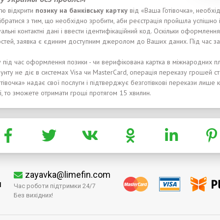
тю відкрити
позику
на банк
і
вс
ь
ку карт
к
у
від «Ваша Готівочка», необхі
ібратися з тим, що необхідно зробити, аби реєстрація пройшла успішно
туальні контактні дані і ввести ідентифікаційний код. Оскільки оформлен
стей, заявка є єдиним доступним джеролом до Ваших даних. Під час за
 під час оформлення позики - чи верифікована картка в міжнародних пла
аунту не діє в системах Visa чи MasterCard, операція переказу грошей 
тівочка» надає свої послуги і підтверджує безготівкові перекази лише к
ії, то зможете отримати гроші протягом 15 хвилин.
zayavka@limefin.com
м
Час роботи підтримки 24/7
Без вихідних!