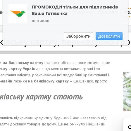
ПРОМОКОДИ тільки для підписників
0800 202 404
Про нас
Довідка
Акц
їнська
Ваша Готівочка
Зворотній дзвінок
щотижня
Заборонити
Дозволити
івську картку, переказуємо гр
и
на банк
івську
карт
к
у
і за яких обставин вони можуть стати
с
ь
ку карт
к
у Укра
ї
н
и
, на що можна витрачати гроші і як
апитання клієнтів, розкриваючи всі подробиці кредитуванні і
онлайн
позики
на банк
і
вс
ь
ку карт
к
у
– це швидко, просто
ківську
карт
к
у с
тають
ливість відкривати кредити у будь-який час, незалежно від
овляти доставку товарів додому. Це не оминуло і інші види