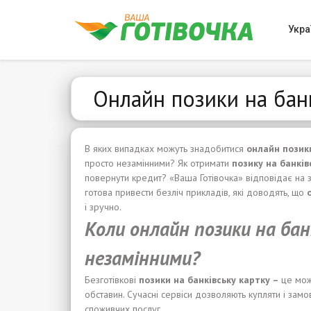
Укра
Онлайн позики на банк
В яких випадках можуть знадобитися
онлайн
позик
просто незамінними? Як отримати
позику
на банк
і
в
повернути кредит? «Ваша Готівочка» відповідає на з
готова привести безліч прикладів, які доводять, що
і зручно.
Коли
онлайн
позики н
а
бан
незамінними?
Безготівкові
позики
на банк
і
вс
ь
ку карт
к
у –
це мож
обставин. Сучасні сервіси дозволяють купляти і зам
споживчих послуг.