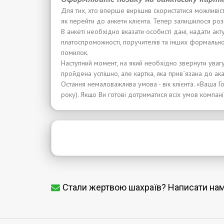
Для тих, хто вперше вирішив скористатися можливіс
як перейти до анкети клієнта. Тепер залишилося роз
В анкеті необхідно вказати особисті дані, надати ак
платоспроможності, поручителів та інших формально
помилок.
Наступний момент, на який необхідно звернути увагу
пройдена успішно, але картка, яка прив`язана до ак
Остання немаловажлива умова - вік клієнта. «Ваша Го
року). Якщо Ви готові дотриматися всіх умов компан
Стали жертвою шахраїв? Написати на