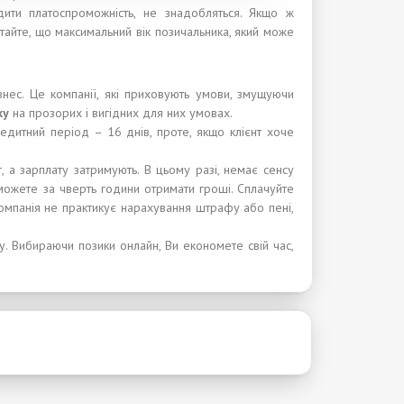
ити платоспроможність, не знадобляться. Якщо ж
тайте, що максимальний вік позичальника, який може
нес. Це компанії, які приховують умови, змущуючи
к
у
на прозорих і вигідних для них умовах.
едитний період – 16 днів, проте, якщо клієнт хоче
, а зарплату затримують. В цьому разі, немає сенсу
зможете за чверть години отримати гроші. Сплачуйте
 Компанія не практикує нарахування штрафу або пені,
. Вибираючи позики онлайн, Ви економете свій час,