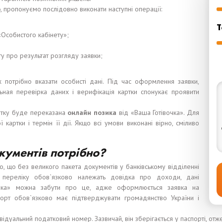
о
, пропонуємо послідовно виконати наступні операції:
Т
«Особистого кабінету»;
у про результат розгляду заявки;
 потрібно вказати особисті дані. Під час оформлення заявки,
льная перевірка даних і верифікація картки спонукає проявити
артку буде переказана
онлайн
позика
від «Ваша Готівочка». Для
 картки і термін її дії. Якщо всі умови виконані вірно, сміливо
кументів потрібно?
о, що без великого пакета документів у банківському відділенні
о переліку обов`язково належать довідка про доходи, дані
вочка» можна забути про це, адже оформлюється заявка на
рт обов`язково має підтверджувати громадянство України і
відуальний податковий номер. Зазвичай, він зберігається у паспорті, от