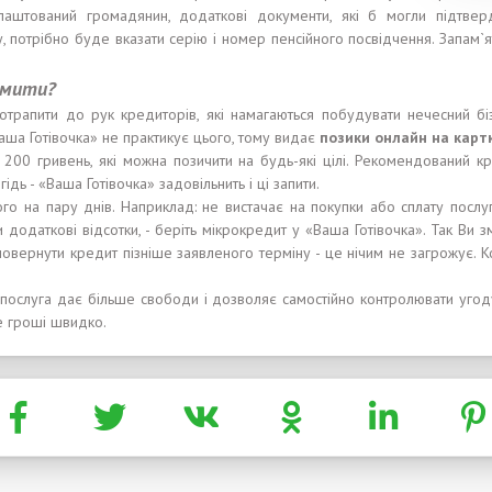
аштований громадянин, додаткові документи, які б могли підтверд
 потрібно буде вказати серію і номер пенсійного посвідчення. Запам`я
рмит
и
?
трапити до рук кредиторів, які намагаються побудувати нечесний біз
Ваша Готівочка» не практикує цього, тому видає
позики
онлайн на карт
 200 гривень, які можна позичити на будь-які цілі. Рекомендований кр
ь - «Ваша Готівочка» задовільнить і ці запити.
го на пару днів. Наприклад: не вистачає на покупки або сплату послуг
додаткові відсотки, - беріть мікрокредит у «Ваша Готівочка». Так Ви 
о повернути кредит пізніше заявленого терміну - це нічим не загрожує.
послуга дає більше свободи і дозволяє самостійно контролювати угоду
те гроші швидко.