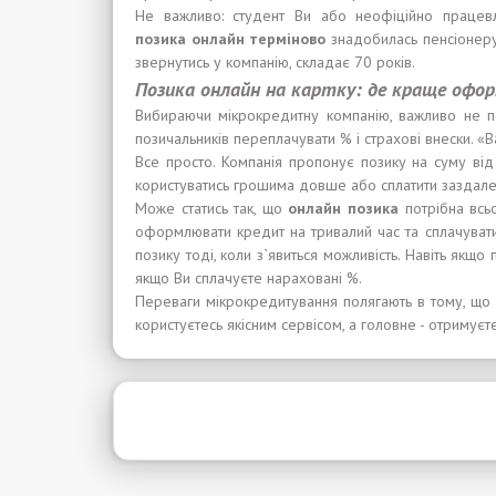
Не важливо: студент Ви або неофіційно працевл
позика
онлайн
терміново
знадобилась пенсіонеру,
звернутись у компанію, складає 70 років.
Позика
онлайн на карт
к
у:
де
краще
офо
Вибираючи мікрокредитну компанію, важливо не по
позичальників переплачувати % і страхові внески. «
Все просто. Компанія пропонує позику на суму від
користуватись грошима довше або сплатити заздалегід
Може статись так, що
онлайн
позика
потрібна всьо
оформлювати кредит на тривалий час та сплачувати 
позику тоді, коли з`явиться можливість. Навіть якщ
якщо Ви сплачуєте нараховані %.
Переваги мікрокредитування полягають в тому, що 
користуєтесь якісним сервісом, а головне - отримує