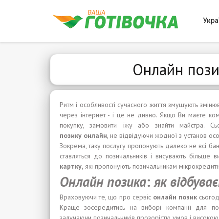
Укра
Онлайн позик
Ритм і особливості сучасного життя змушують змінюв
через інтернет - і це не дивно. Якщо Ви маєте ко
покупку, замовити їжу або знайти майстра. С
позику
онлайн
, не відвідуючи жодної з установ особ
Зокрема, таку послугу пропонують далеко не всі бан
ставляться до позичальників і висувають більше
карт
к
у
,
які пропонують позичальникам мікрокредитні
Онлайн
позика
:
я
к
відбува
Враховуючи те, що про сервіс
онлайн
позик
сьогод
Краще зосередитись на виборі компанії для под
залучаючи позичальників прозорістю умов і високою