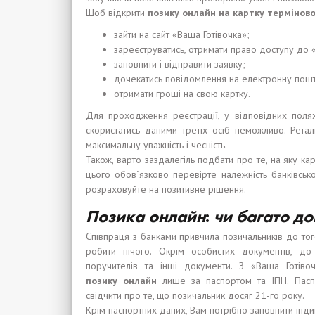
Щоб відкрити
позику
онлайн на карт
к
у
термінов
зайти на сайт «Ваша Готівочка»;
зареєструватись, отримати право доступу до 
заповнити і відправити заявку;
дочекатись повідомлення на електронну пошт
отримати гроші на свою картку.
Для проходження реєстрації, у відповідних полях
скористатись даними третіх осіб неможливо. Рета
максимальну уважність і чесність.
Також, варто заздалегіль подбати про те, на яку к
цього обов`язково перевірте належність банківської
розраховуйте на позитивне рішення.
Позика онлайн
:
чи багато до
Співпраця з банками привчила позичальників до тог
робити нічого. Окрім особистих документів, д
поручителів та інші документи. З «Ваша Готі
позику
онлайн
лише за паспортом та ІПН. Паспо
свідчити про те, що позичальник досяг 21-го року.
Крім паспортних даних, Вам потрібно заповнити інди