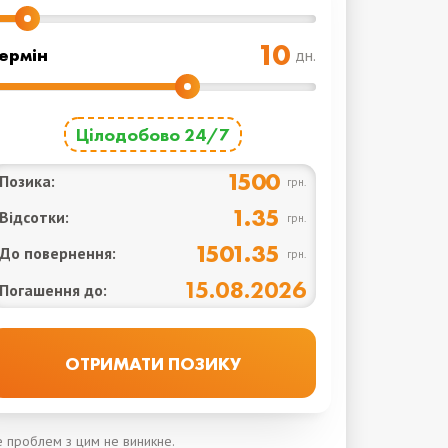
ермін
дн.
Цілодобово 24/7
1500
Позика:
грн.
1.35
Відсотки:
грн.
1501.35
До повернення:
грн.
15.08.2026
Погашення до:
же проблем з цим не виникне.