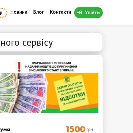
Новини
Блог
Контакти
ії
Увійти
сного сервісу
Cума
грн.