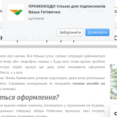
ПРОМОКОДИ тільки для підписників
0800 202 404
Про нас
Довідка
Акц
їнська
Ваша Готівочка
Зворотній дзвінок
щотижня
Заборонити
Дозволити
а: крок в строну гарантій і які
ати свої звички. Все більше угод і різних операцій здійснюються
мп`ютер або смартфон, можна з будь-якої точки країни зробити
ьогодні сервіс крокує ще далі, отже можливість оформити
исто, є у всіх.
ки. Умови банківських установ надскладні, адже вони ретельніше
 вимог. Справжню конкуренцію їм складають
позики
онлайн на
 компанії.
ється оформлення
?
ні відомо майже кожному, поглинатись у тлумачення не будемо.
альшої співпраці. «Ваша Готівочка» пропонує свої послуги,
 гарантією позитивних рішень.