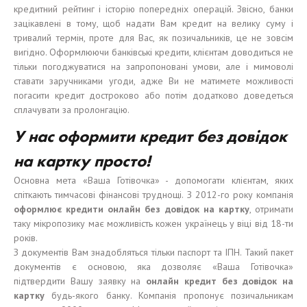
кредитний рейтинг і історію попередніх операцій. Звісно, банки
зацікавлені в тому, щоб надати Вам кредит на велику суму і
тривалий термін, проте для Вас, як позичальників, це не зовсім
вигідно. Оформлюючи банківські кредити, клієнтам доводиться не
тільки погоджуватися на запропоновані умови, але і мимоволі
ставати заручниками угоди, адже Ви не матимете можливості
погасити кредит достроково або потім додатково доведеться
сплачувати за пролонгацію.
У нас оформити кредит без довідок
на картку просто!
Основна мета «Ваша Готівочка» - допомогати клієнтам, яких
спіткають тимчасові фінансові труднощі. З 2012-го року компанія
оформ
лює
кредит
и
онлайн без
довідок
на карт
к
у
, отримати
таку мікропозику має можливість кожен українець у віці від 18-ти
років.
З документів Вам знадобляться тільки паспорт та ІПН. Такий пакет
документів є основою, яка дозволяє «Ваша Готівочка»
підтвердити Вашу заявку на
онлайн кредит без довідок на
картку
будь-якого банку. Компанія пропонує позичальникам