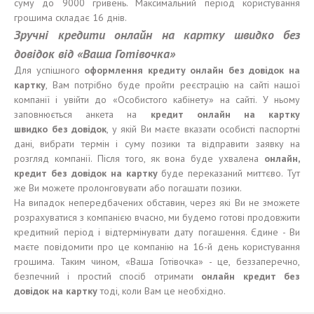
суму до 9000 гривень. Максимальний період користування
грошима складає 16 днів.
Зручні кредити онлайн на картку швидко без
довідок від
«
Ваша Готівочка
»
Для успішного
оформ
лення
кредит
у
онлайн без
довідок
на
карт
к
у
, Вам потрібно буде пройти реєстрацію на сайті нашої
компанії і увійти до «Особистого кабінету» на сайті. У ньому
заповнюється анкета на
кредит онлайн на карт
к
у
швидко
без
довідок
, у якій Ви маєте вказати особисті паспортні
дані, вибрати термін і суму позики та відправити заявку на
розгляд компанії. Після того, як вона буде ухвалена
онлайн,
кредит без
довідок
на карт
к
у
буде переказаний миттєво. Тут
же Ви можете пролонговувати або погашати позики.
На випадок непередбачених обставин, через які Ви не зможете
розрахуватися з компанією вчасно, ми будемо готові продовжити
кредитний період і відтермінувати дату погашення. Єдине - Ви
маєте повідомити про це компанію на 16-й день користування
грошима. Таким чином, «Ваша Готівочка» - це, беззаперечно,
безпечний і простий спосіб отримати
онлайн кредит без
довідок
на карт
к
у
тоді, коли Вам це необхідно.