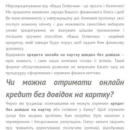
Мікрокредитування від «Ваша Готівочка» - це просто і безпечно!
Ми працюємо виключно заради Вашого фінансового блага і щоб
Ви мали впевненість у завтрашньому дні. Компанія пропонує свої
послуги кожному клієнту і дає можливість самостійно вибирати
умови кредитування, не вказувати цільове призначення і
погашати зручним способом. «Ваша Готівочка» - надійний
кредитор, який завжди буде поруч, щоб надати Вам фінансову
допомогу.
Відкривати
кредит
и
онлайн на карт
к
у
швидко
без
довідок
–
мрія кожного, і саме наша компанія готова її втілити. Такий
формат обслуговування дозволяє не витрачати багато часу на
процедуру оформлення і отримати фінанси миттєво.
Чи можна отримати онлайн
кредит без довідок на картку?
Через які труднощі позичальники не можуть отримати
кредит
без
довідок
на карт
к
у
або готівкою у банку? Щоб отримати
гроші без жодних проблем, Вам потрібно бути клієнтом з
перевіреною і бездоганною репутацією. Статус клієнта свідчить
про тривалість користування послугами компанії, відображає