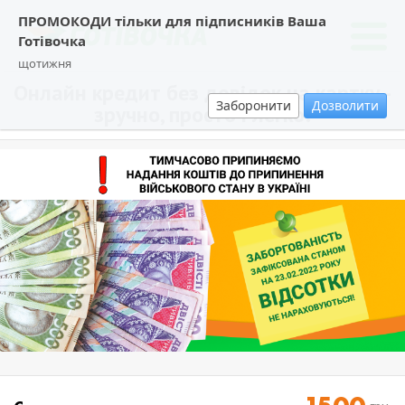
ПРОМОКОДИ тільки для підписників Ваша
Готівочка
щотижня
Онлайн кредит без довідок на картку -
Заборонити
Дозволити
зручно, просто і легко!