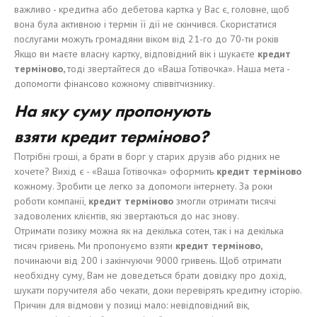
важливо - кредитна або дебетова картка у Вас є, головне, щоб
вона була активною і термін її дії не скінчився. Скористатися
послугами можуть громадяни віком від 21-го до 70-ти років
Якщо ви маєте власну картку, відповідний вік і шукаєте
кредит
терміново,
тоді звертайтеся до «Ваша Готівочка». Наша мета -
допомогти фінансово кожному співвітчизнику.
На яку суму пропонують
взяти
кредит
терміново?
Потрібні гроші, а брати в борг у старих друзів або рідних не
хочете? Вихід є - «Ваша Готівочка» оформить
кредит
терміново
кожному. Зробити це легко за допомоги інтернету. За роки
роботи компанії,
кредит
терміново
змогли отримати тисячі
задоволених клієнтів, які звертаються до нас знову.
Отримати позику можна як на декілька сотен, так і на декілька
тисяч гривень. Ми пропонуємо взяти
кредит
терміново,
починаючи від 200 і закінчуючи 9000 гривень. Щоб отримати
необхідну суму, Вам не доведеться брати довідку про дохід,
шукати поручителя або чекати, доки перевірять кредитну історію.
Причин для відмови у позиці мало: невідповідний вік,