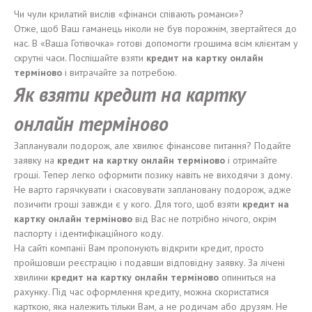
Чи чули крилатий вислів «фінанси співають романси»?
Отже, щоб Ваш гаманець ніколи не був порожнім, звертайтеся до
нас. В «Ваша Готівочка» готові допомогти грошима всім клієнтам у
скрутні часи. Поспішайте взяти
кредит на карт
к
у онлайн
терміново
і витрачайте за потребою.
Як
взят
и
кредит на карт
к
у
онлайн
терміново
Запланували подорож, але хвилює фінансове питання? Подайте
заявку на
кредит на карт
к
у онлайн
терміново
і отримайте
гроші. Тепер легко оформити позику навіть не виходячи з дому.
Не варто гарячкувати і скасовувати заплановану подорож, адже
позичити гроші завжди є у кого. Для того, щоб взяти
кредит на
карт
к
у онлайн
терміново
від Вас не потрібно нічого, окрім
паспорту і ідентифікаційного коду.
На сайті компанії Вам пропонують відкрити кредит, просто
пройшовши реєстрацію і подавши відповідну заявку. За лічені
хвилини
кредит на карт
к
у онлайн
терміново
опиниться на
рахунку. Під час оформлення кредиту, можна скористатися
карткою, яка належить тільки Вам, а не родичам або друзям. Не