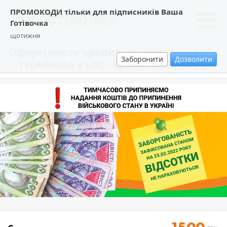
ПРОМОКОДИ тільки для підписників Ваша
Готівочка
щотижня
Оформлюєте кредит на картку онлайн
Заборонити
Дозволити
терміново у нас - правильний вибір