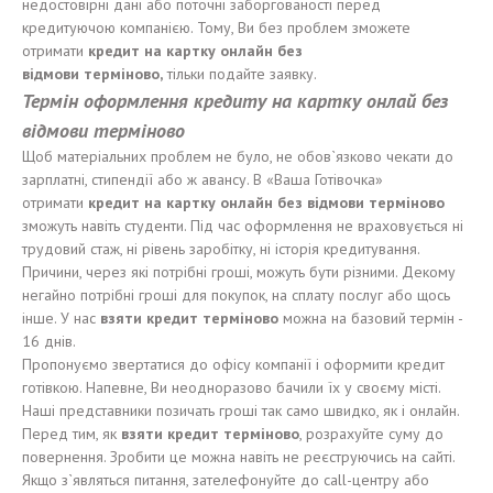
недостовірні дані або поточні заборгованості перед
кредитуючою компанією. Тому, Ви без проблем зможете
отримати
кредит на карт
к
у онлайн без
відмови
терміново,
тільки подайте заявку.
Термін оформлення кредиту на картку онлай без
відмови терміново
Щоб матеріальних проблем не було, не обов`язково чекати до
зарплатні, стипендії або ж авансу. В «Ваша Готівочка»
отримати
кредит на карт
к
у онлайн без
відмови
терміново
зможуть навіть студенти. Під час оформлення не враховується ні
трудовий стаж, ні рівень заробітку, ні історія кредитування.
Причини, через які потрібні гроші, можуть бути різними. Декому
негайно потрібні гроші для покупок, на сплату послуг або щось
інше. У нас
взят
и
кредит
терміново
можна на базовий термін -
16 днів.
Пропонуємо звертатися до офісу компанії і оформити кредит
готівкою. Напевне, Ви неодноразово бачили їх у своєму місті.
Наші представники позичать гроші так само швидко, як і онлайн.
Перед тим, як
взят
и
кредит
терміново
, розрахуйте суму до
повернення. Зробити це можна навіть не реєструючись на сайті.
Якщо з`являться питання, зателефонуйте до call-центру або