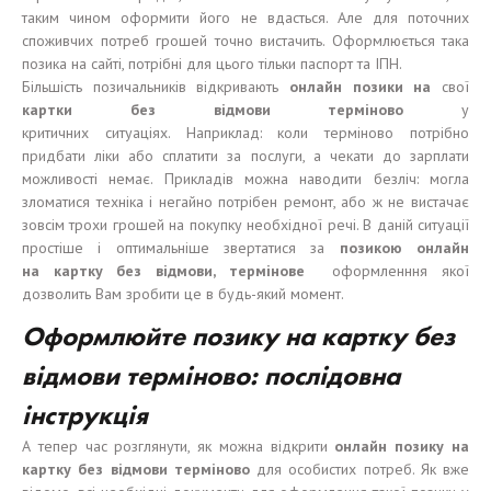
таким чином оформити його не вдасться. Але для поточних
споживчих потреб грошей точно вистачить. Оформлюється така
позика на сайті, потрібні для цього тільки паспорт та ІПН.
Більшість позичальників відкривають
онлайн позики на
свої
картк
и
без відмови термінов
о
у
критичних ситуаціях. Наприклад: коли терміново потрібно
придбати ліки або сплатити за послуги, а чекати до зарплати
можливості немає. Прикладів можна наводити безліч: могла
зломатися техніка і негайно потрібен ремонт, або ж не вистачає
зовсім трохи грошей на покупку необхідної речі. В даній ситуації
простіше і оптимальніше звертатися за
позик
ою
онлайн
на картку без відмови, термінове
оформленння якої
дозволить Вам зробити це в будь-який момент.
Оформлюйте позику на картку без
відмови терміново:
послідовна
інструкція
А тепер час розглянути, як можна відкрити
онлайн позику на
картку без відмови терміново
для особистих потреб. Як вже