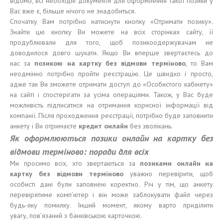
відомо, всі необхідні документи для оформлення такої позики у
Вас вже є, більше нічого не знадобиться.
Спочатку Вам потрібно натиснути кнопку «Отримати позику».
Знайти цю кнопку Ви можете на всіх сторінках сайту, її
продублювали для того, щоб позикоодержувачам не
доводилося довго шукати. Якщо Ви вперше звертаєтесь до
нас за
позик
ою
на картку без відмови терміново
, то Вам
неодмінно потрібно пройти реєстрацію. Це швидко і просто,
адже так Ви зможете отримати доступ до «Особистого кабінету»
на сайті і спостерігати за усіма операціями. Також, у Вас буде
можливість підписатися на отримання корисної інформації від
компанії. Після проходження реєстрації, потрібно буде заповнити
анкету і Ви отримаєте
кредит онлайн
без зволікань.
Як
оформлюються
позики онлайн на картку без
відмови терміново:
поради для всіх
Ми просимо всіх, хто звертаються за
позиками онлайн на
картку без відмови терміново
уважно перевірити, щоб
особисті дані були заповнені коректно. Річ у тім, що анкету
перевірятиме комп’ютер і він може заблокувати файл через
будь-яку помилку. Інший момент, якому варто приділити
увагу, пов’язаний з банківською карточкою.