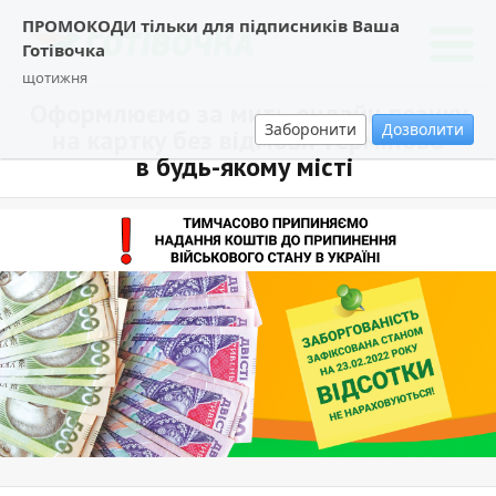
ПРОМОКОДИ тільки для підписників Ваша
Готівочка
щотижня
Оформлюємо за мить онлайн позику
Заборонити
Дозволити
на картку без відмови терміново
в будь-якому місті