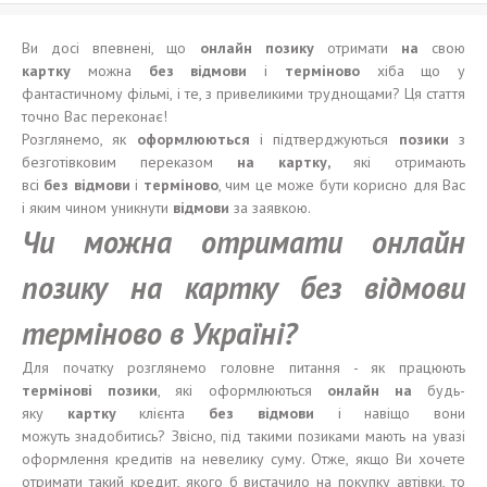
Ви досі впевнені, що
онлайн позику
отримати
на
свою
картку
можна
без відмови
і
терміново
хіба що у
фантастичному фільмі, і те, з привеликими труднощами? Ця стаття
точно Вас переконає!
Розглянемо, як
оформлюються
і підтверджуються
позики
з
безготівковим переказом
на картку
,
які отримають
всі
без відмови
і
терміново
, чим це може бути корисно для Вас
і яким чином уникнути
відмови
за заявкою.
Чи можна отримати онлайн
позику на картку без відмови
терміново в Україні?
Для початку розглянемо головне питання - як працюють
термінові позики
, які оформлюються
онлайн на
будь-
яку
картку
клієнта
без відмови
і навіщо вони
можуть знадобитись? Звісно, під такими позиками мають на увазі
оформлення кредитів на невелику суму. Отже, якщо Ви хочете
отримати такий кредит, якого б вистачило на покупку автівки, то