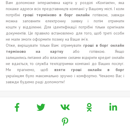
Вам допоможе інтерактивна карта у розділі «Контакти», яка
покаже адреси всіх представництв компанії у Вашому місті. І коли
потрібні
гроші терміново в борг онлайн
готівкою, завжди
можна заповнити електронну заявку і потім отримати
кошти у відділенні. Для ідентифікації потрібні тільки оригінали
документів. Це правило встановлено для того, щоб треті особи
не мали змоги оформити позику на Ваше ім’я.
Отже, вирішувати тільки Вам: отримувати
гроші в борг онлайн
терміново на картку
або готівкою. Якщо
залишились питання або власними силами відкрити кредит онлайн
не вдається, то служба техпідтримки компанії до Ваших послуг.
Ми прагнемо, щоб
взяти
гроші онлайн
в борг
українцям було максимально зручно і комфортно. Чекаємо Вас і
завжди будемо раді допомогти!