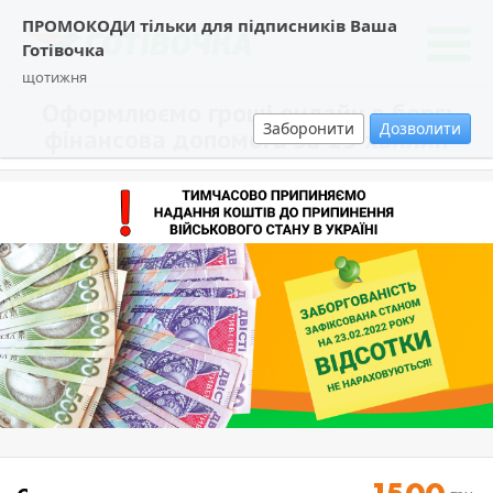
ПРОМОКОДИ тільки для підписників Ваша
Готівочка
щотижня
Оформлюємо гроші онлайн в борг:
Заборонити
Дозволити
фінансова допомога за 15 хвилин