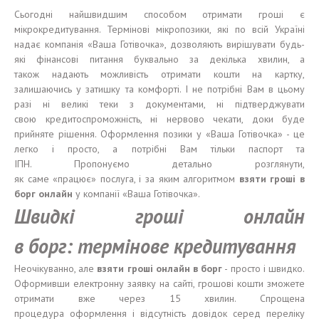
Сьогодні найшвидшим способом отримати гроші є
мікрокредитування. Термінові мікропозики, які по всій Україні
надає компанія «Ваша Готівочка», дозволяють вирішувати будь-
які фінансові питання буквально за декілька хвилин, а
також надають можливість отримати кошти на картку,
залишаючись у затишку та комфорті. І не потрібні Вам в цьому
разі ні великі теки з документами, ні підтверджувати
свою кредитоспроможність, ні нервово чекати, доки буде
прийняте рішення. Оформлення позики у «Ваша Готівочка» - це
легко і просто, а потрібні Вам тільки паспорт та
ІПН. Пропонуємо детально розглянути,
як саме «працює» послуга, і за яким алгоритмом
взяти гроші в
борг онлайн
у компанії «Ваша Готівочка».
Швидкі гроші онлайн
в борг: термінове кредитування
Неочікуванно, але
в
зяти гроші онлайн в борг
- просто і швидко.
Оформивши електронну заявку на сайті, грошові кошти зможете
отримати вже через 15 хвилин. Спрощена
процедура оформлення і відсутність довідок серед переліку