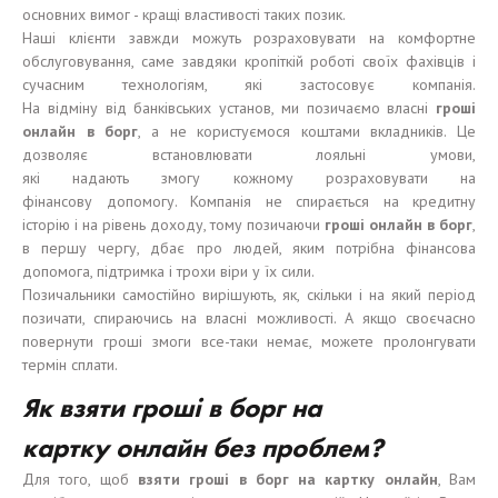
основних вимог - кращі властивості таких позик.
Наші клієнти завжди можуть розраховувати на комфортне
обслуговування, саме завдяки кропіткій роботі своїх фахівців і
сучасним технологіям, які застосовує компанія.
На відміну від банківських установ, ми позичаємо власні
гроші
онлайн в борг
, а не користуємося коштами вкладників. Це
дозволяє встановлювати лояльні умови,
які надають змогу кожному розраховувати на
фінансову допомогу. Компанія не спирається на кредитну
історію і на рівень доходу, тому позичаючи
гроші онлайн в борг
,
в першу чергу, дбає про людей, яким потрібна фінансова
допомога, підтримка і трохи віри у їх сили.
Позичальники самостійно вирішують, як, скільки і на який період
позичати, спираючись на власні можливості. А якщо своєчасно
повернути гроші змоги все-таки немає, можете пролонгувати
термін сплати.
Як взяти гроші в борг на
картку онлайн без проблем?
Для того, щоб
взяти гроші в борг на картку онлайн
, Вам