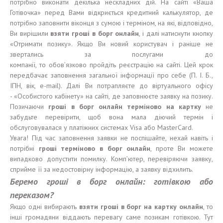
потрібно виконати декілька нескладних дій. На сайті «Ваша
Готівочка» перед Вами відкриється кредитний калькулятор, де
потрібно заповнити віконця з сумою і терміном, на які, відповідно,
Ви вирішили
взяти гроші в борг онлайн
, і далі натиснути кнопку
«Отримати позику». Якщо Ви новий користувач і раніше не
звертались за послугами до
компанії, то обов’язково пройдіть реєстрацію на сайті. Цей крок
передбачає заповнення загальної інформації про себе (П. І. Б.,
ІПН, вік, e-mail). Далі Ви потрапляєте до віртуального офісу
- «Особистого кабінету» на сайті, де заповнюєте заявку на позику.
Позичаючи
гроші в борг онлайн терміново на картку
не
забудьте перевірити, щоб вона мала діючий термін і
обслуговувалася у платіжних системах Visa або MasterCard.
Увага! Під час заповнення заявки не поспішайте, нехай навіть і
потрібні
гроші терміново в борг онлайн
, проте Ви можете
випадково допустити помилку. Комп’ютер, перевіряючи заявку,
сприйме її за недостовірну інформацію, а заявку відхилить.
Беремо гроші в борг онлайн: готівкою або
переказом?
Якщо одні вибирають
взяти гроші в борг на картку онлайн
, то
інші громадяни віддають перевагу саме позикам готівкою. Тут