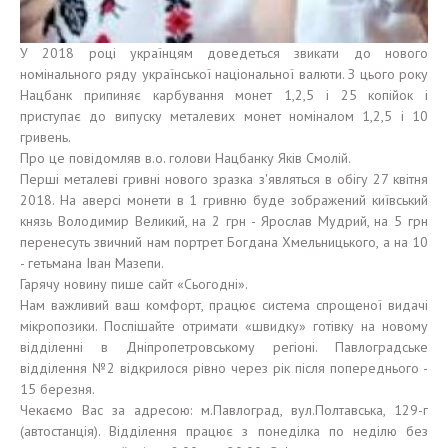
У 2018 році українцям доведеться звикати до нового
номінального ряду української національної валюти. З цього року
Нацбанк припиняє карбування монет 1,2,5 і 25 копійок і
приступає до випуску металевих монет номіналом 1,2,5 і 10
гривень.
Про це повідомляв в.о. голови Нацбанку Яків Смолій.
Перші металеві гривні нового зразка з'являться в обігу 27 квітня
2018. На аверсі монети в 1 гривню буде зображений київський
князь Володимир Великий, на 2 грн - Ярослав Мудрий, на 5 грн
перенесуть звичний нам портрет Богдана Хмельницького, а на 10
- гетьмана Іван Мазепи.
Гарячу новину пише сайт «Сьогодні».
Нам важливий ваш комфорт, працює система спрощеної видачі
мікропозики. Поспішайте отримати «швидку» готівку на новому
відділенні в Дніпропетровському регіоні. Павлоградське
відділення №2 відкрилося рівно через рік після попереднього -
15 березня.
Чекаємо Вас за адресою: м.Павлоград, вул.Полтавська, 129-г
(автостанція). Відділення працює з понеділка по неділю без