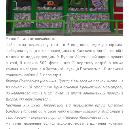
У світі багато незвичайного.
Найстаріша «вулиця» у світі - в Єгипті, вона веде до пірамід.
Найвужча вулиця в світі знаходиться в Каслтаун в Англії - по ній і
людина-то ледь проходить. У Буенос-Айресі - найширша вулиця
в світі, її ширина 300 футів і для її перетину потрібно кілька
хвилин. А найдовша в Житомирі - вулиця Покровська - її довжина
становить майже 6,5 кілометрів.
Вулиця Покровська (колишня Щорса) з'явилася на планах міста ще
на початку 18 століття. Крім основної Крошенської магістралі,
до недавнього часу в місті було ще шість однойменних провулків
Щорса, які перейменували.
Частина нинішньої Покровської від перехрестя вулиці Степана
Бандери (Чапаєва) до міської межі є давнім шляхом з Житомира в
село Крошня - інформує портал
«Перший Житомирський»
.
На такій незвичній вулиці відкрито нове відділення компанії