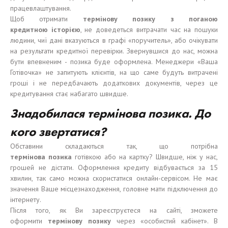
працевлаштування.
Щоб отримати
термінову позику з поганою
к
редитно
ю
і
стор
ією
, не доведеться витрачати час на пошуки
людини, чиї дані вказуються в графі «поручитель», або очікувати
на результати кредитної перевірки. Звернувшися до нас, можна
бути впевненим - позика буде оформлена. Менеджери «Ваша
Готівочка» не запитують клієнтів, на що саме будуть витрачені
гроші і не передбачають додаткових документів, через це
кредитування стає набагато швидше.
Знадобилася термінова позика.
До
кого звертатися
?
Обставини складаються так, що потрібна
термінова
позика
готівкою або на картку? Швидше, ніж у нас,
грошей не дістати. Оформлення кредиту відбувається за 15
хвилин, так само можна скористатися онлайн-сервісом. Не має
значення Ваше місцезнаходження, головне мати підключення до
інтернету.
Після того, як Ви зареєструєтеся на сайті, зможете
оформити
термінову позику
через «особистий кабінет». В