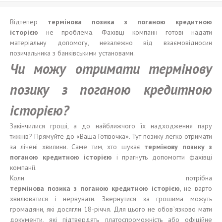
Відтепер
термінова позика з поганою кредитною
історією
не проблема. Фахівці компанії готові надати
матеріальну допомогу, незалежно від взаємовідносин
позичальника з банківськими установами.
Чи можу отримати термінову
позику з поганою кредитною
історією?
Закінчилися гроші, а до найближчого їх надходження пару
тижнів? Прямуйте до «Ваша Готівочка». Тут позику легко отримати
за лічені хвилини. Саме тим, хто шукає
термінову позику з
поганою кредитною історією
і прагнуть допомогти фахівці
компанії.
Коли потрібна
термінова
позика
з
поганою
кредитно
ю
і
стор
ією
, не варто
хвилюватися і нервувати. Звернутися за грошима можуть
громадяни, які досягли 18-річчя. Для цього не обов`язково мати
документи, які підтвердять платоспроможність або офіційне