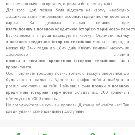
цільове призначення кредиту, отримати його зможуть всі.
Для того, щоб позика була відкрита на картку, необхідно
додатково зазначити реквізити особистої кредитної чи дебетової
картки. За декілька хвилин питання «де
взят
и
позику
з
поганою
кредитною
і
с
торією
терміново
» перест
Вас хвилювати, а гроші надійдуть на картку. Отримати
позику
з
поганою
кредитно
ю
і
стор
ією
терміново
можна на період, в
межах від 24-х годин до 16-ти днів. Клієнти компанії можуть як
достроково сплатити
позики
з
поганою
кредитно
ю
історією
терміново,
так і
пролонгувати.
Охочі отримати грошову позику готівкою, можуть звертатися до
будь-якого з відділень. Адреси та графік роботи знайдете в
розділі «контакти» на сайті. Найменша сума
позики
з
поганою
кредитною
і
стор
ією
терміново
складає від 200 гривень і
обмежується 9000 гривень.
Не погоджуйтеся на сумнівні пропозиції, краще обирайте нас! Так
кредитування стане швидким і доступним.