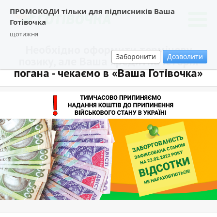
ПРОМОКОДИ тільки для підписників Ваша
Готівочка
щотижня
Необхідно оформити термінову
Заборонити
Дозволити
позику, але Ваша кредитна історія
погана - чекаємо в «Ваша Готівочка»