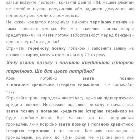
заявці вказуйте паспортні, контактні дані та ІПН. Нашим клієнтам
не потрібно шукати поручителів або надавати документи, які
підтверджують кредитоспроможність.
Не кожен кредитор погодиться відкрити
термінову позику
на
таких лояльних умовах. Не має значення: погана історія
кредитування і чи маєте поточні заборгованості перед банками -
просто звертайтеся до нас!
Отримати
термінову
позику
готівкою і заповнити заявку на
позику на картку, можуть громадяни від 21-го року.
Хочу взят
и
позику з
поганою
кредитно
ю
і
стор
ією
терміново
.
Що для цього потрібно?
Коли потрібно
взят
и
позики
з
поганою
кредитно
ю
і
стор
ією
термніово
- не витрачайте
часу.
Отримайте гроші впродовж чверті часу, адже ми підтверджуємо
кредити швидко. Незалежно від рівня доходу позичальника,
взят
и
позику
з
поганою
кредитн
ою
і
стор
ією
терміново
не
буде проблематично. Все частіше до нас звертаються
громадяни, яким потрібно
взят
и
позику з
поганою
кредитною
історією
терміново,
і це просто. Компанія співпрацює з
громадянами, вік яких до 70-ти років. Не має значення, яке