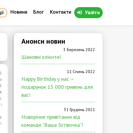
Новини
Блог
Контакти
ії
Увійти
Анонси новин
3 Березень 2022
Шановні клієнти!
11 Січень 2022
6
Happy Birthday у нас —
з
1
подарунок 15 000 гривень для
в
вас!
.
і
31 Грудень 2021
Новорічне привітання від
у
,
команди "Ваша Готівочка"!