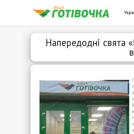
Укра
Напередодні свята «
в