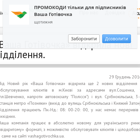
ПРОМОКОДИ тільки для підписників
0800 202 404
Про нас
Довідка
Акц
їнська
Ваша Готівочка
Зворотній дзвінок
щотижня
Заборонити
Дозволити
Ваша Готівочка» відкрила нові
ідділення.
29 Грудень 201
Під Новий рік «Ваша Готівочка» відкрила ще 2 нових відділення 
обслуговування клієнтів в м.Києві за адресами вул.Сошенка, 
(пл.Шевченко, напроти автовокзалу "Полісся") і вул. Срібнокільська, 3-
(станція метро «Позняки» (вихід до вулиць Срібнокільська і Княжий Затон)
Відділення працюють Пн.-Нд.: 08: 00-20: 00, у нас немає переривів 
вихідних.
Наша компанія працює в абсолютно новому для українського ринк
«відкритому» форматі, з можливістю обслуговувати клієнтів і цілодобово
а саме на сайті vashagotivochka.ua.