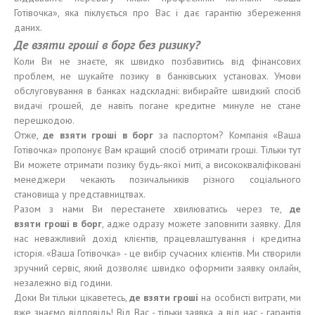
Готівочка», яка піклується про Вас і дає гарантію збереження
даних.
Де
взят
и
гроші
в
борг
без
ризику
?
Коли Ви не знаєте, як швидко позбавитись від фінансових
проблем, не шукайте позику в банківських установах. Умови
обслуговування в банках надскладні: вибирайте швидкий спосіб
видачі грошей, де навіть погане кредитне минуле не стане
перешкодою.
Отже,
де взят
и
гроші
в
борг
за паспортом? Компанія «Ваша
Готівочка» пропонує Вам кращий спосіб отримати гроші. Тільки тут
Ви можете отримати позику будь-якої миті, а висококваліфіковані
менеджери чекають позичальників різного соціального
становища у представництвах.
Разом з нами Ви перестанете хвилюватись через те,
де
взят
и
гроші
в
борг
, адже одразу можете заповнити заявку. Для
нас неважливий дохід клієнтів, працевлаштування і кредитна
історія. «Ваша Готівочка» - це вибір сучасних клієнтів. Ми створили
зручний сервіс, який дозволяє швидко оформити заявку онлайн,
незалежно від години.
Доки Ви тільки цікаветесь,
де взят
и
гроші
на особисті витрати, ми
вже знаємо відповідь! Від Вас - тільки заявка, а від нас - гарантія