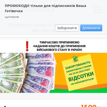
ПРОМОКОДИ тільки для підписників Ваша
Готівочка
щотижня
Надаємо гроші в борг на картку на
Заборонити
Дозволити
вигідних умовах