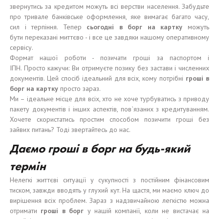
звернутись за кредитом можуть всі верстви населення. Забудьте
про тривале банківське оформлення, яке вимагає багато часу,
сил і терпіння. Тепер
сьогодні
в
борг
на карт
к
у
можуть
бути переказані миттєво - і все це завдяки нашому оперативному
сервісу.
Формат нашої роботи - позичати гроші за паспортом і
ІПН. Просто кажучи: Ви отримуєте позику без застави і численних
документів. Цей спосіб ідеальний для всіх, кому потрібні
гроші
в
борг
на карт
к
у
просто зараз.
Ми – ідеальне місце для всіх, хто не хоче турбуватись з приводу
пакету документів і інших аспектів, пов`язаних з кредитуванням.
Хочете скористатись простим способом позичити гроші без
зайвих питань? Тоді звертайтесь до нас.
Да
ємо
гроші в
борг
на
будь-який
термін
Нелегкі життєві ситуації у сукупності з постійним фінансовим
тиском, завжди вводять у глухий кут. На щастя, ми маємо ключ до
вирішення всіх проблем. Зараз з надзвичайною легкістю можна
отримати
гроші
в
борг
у нашій компанії, коли не вистачає на