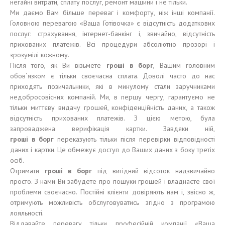
негайні витрати, сплату послуг, ремонт машини і не тільки.
Ми даємо Вам більше переваг і комфорту, ніж інші компанії.
Головною перевагою «Ваша Готівочка» є відсутність додаткових
послуг: страхування, інтернет-банкінг і, звичайно, відсутність
прихованих платежів. Всі процедури абсолютно прозорі і
зрозумілі кожному.
Після того, як Ви візьмете
гроші
в
борг
, Вашим головним
обов`язком є тільки своєчасна сплата. Доволі часто до нас
приходять позичальники, які в минулому стали заручниками
недобросовісних компаній. Ми, в першу чергу, гарантуємо не
тільки миттєву видачу грошей, конфіденційність даних, а також
відсутність прихованих платежів. З цією метою, була
запроваджена верифікація картки. Завдяки ній,
гроші
в
борг
переказують тільки після перевірки відповідності
даних і картки. Це обмежує доступ до Ваших даних з боку третіх
осіб.
Отримати
гроші
в
борг
під вигідний відсоток надзвичайно
просто. З нами Ви забудете про пошуки грошей і владнаєте свої
проблеми своєчасно. Постійні клієнти довіряють нам і, звісно ж,
отримують можливість обслуговуватись згідно з програмою
лояльності.
Віддавайте перевагу тільки професійній компанії «Ваша