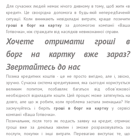
Для сучасних людей немає нічого дивному в тому, щоб жити «в
кредит». Це своєрідна допомога в будь-якій непередбаченій
ситуації. Коли виникають невідкладні витрати, краще позичити
гроші
в
борг
на карт
ку
за допомогою компанії «Ваша
Готівочка», ніж страждати від наслідків невиконанної справи.
Хо
чете отримати
гроші
в
борг
на карт
к
у
в
же
зараз
?
Звертайтесь
до
на
с
Позика кредитних коштів - це не просто вигідно, але і, звісно,
зручно. Сучасна система кредитування, яка сьогодні користується
великим попитом, позбавляє багатьох від обов`язкової
необхідності відкладати кошти. Цей процес може затягнутись на
довго, але що ж робити, коли проблема застала зненацька? Не
засмучуйтесь і беріть
гроші
в
борг
на карт
к
у
у сервісі
компанії «Ваша Готівочка».
Позичальник, після того як подасть заявку на кредит, отримає
гроші вже за декілька хвилин і зможе розраховуватись за
послуги, покупки і інші витрати. Перевагаю виступає те, що